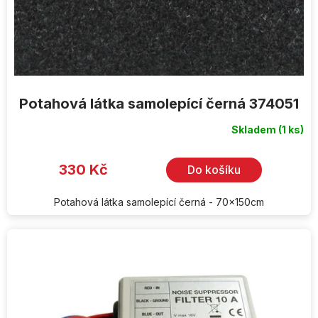
u
k
t
ů
Potahová látka samolepící černá 374051
Skladem
(1 ks)
330 Kč
Do košíku
Potahová látka samolepící černá - 70x150cm