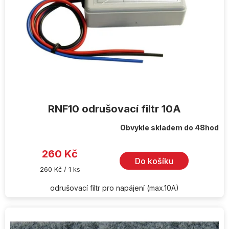
RNF10 odrušovací filtr 10A
Obvykle skladem do 48hod
260 Kč
Do košíku
Měrná
260 Kč / 1 ks
cena:
odrušovací filtr pro napájení (max.10A)