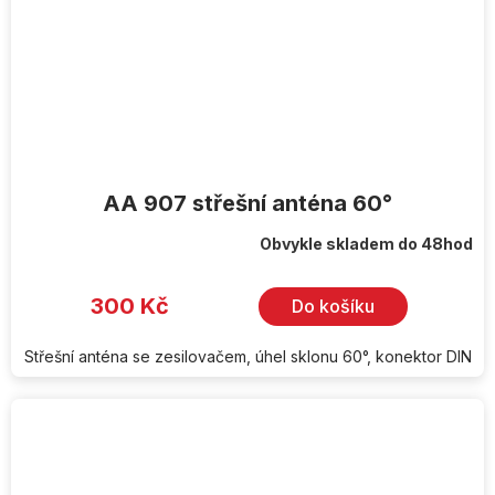
AA 907 střešní anténa 60°
Obvykle skladem do 48hod
Průměrné
hodnocení
produktu
je
300 Kč
Do košíku
5,0
z
5
hvězdiček.
Střešní anténa se zesilovačem, úhel sklonu 60°, konektor DIN