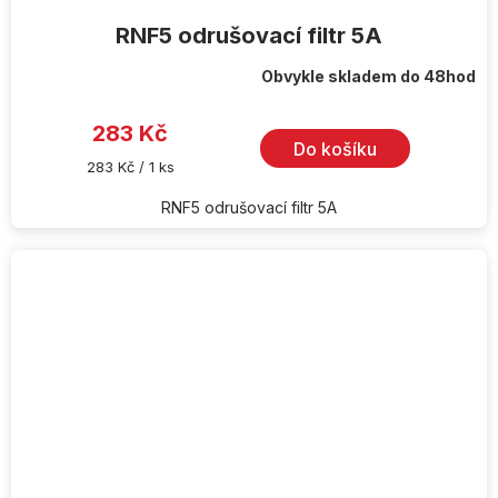
RNF5 odrušovací filtr 5A
Obvykle skladem do 48hod
283 Kč
Do košíku
Měrná
283 Kč / 1 ks
cena:
RNF5 odrušovací filtr 5A