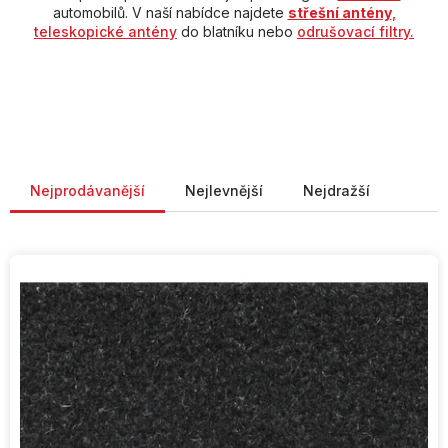
automobilů. V naší nabídce najdete
střešní antény
,
teleskopické antény
do blatníku nebo
odrušovací filtry.
Řazení produktů
Nejprodávanější
Nejlevnější
Nejdražší
V
ý
p
i
s
p
r
o
d