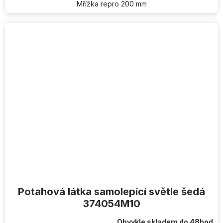
Mřížka repro 200 mm
Potahová látka samolepící světle šedá
374054M10
Obvykle skladem do 48hod