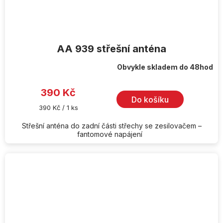
AA 939 střešní anténa
Obvykle skladem do 48hod
Průměrné
hodnocení
produktu
je
390 Kč
5,0
Do košíku
z
Měrná
390 Kč / 1 ks
5
cena:
hvězdiček.
Střešní anténa do zadní části střechy se zesilovačem –
fantomové napájení