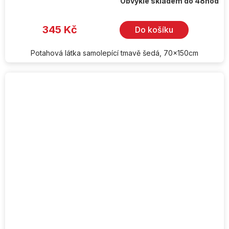
Obvykle skladem do 48hod
345 Kč
Do košíku
Potahová látka samolepící tmavě šedá, 70x150cm