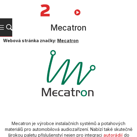
Přejít
na
NÁKUPNÍ
obsah
KOŠÍK
Mecatron
Webová stránka značky:
Mecatron
Mecatron je výrobce instalačních systémů a potahových
materiálů pro automobilová audiozařízení. Nabízí také skutečně
širokou paletu příslušenství nejen pro integraci
autorádií
do