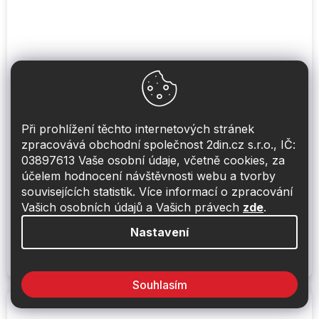
Při prohlížení těchto internetových stránek
zpracovává obchodní společnost 2din.cz s.r.o., IČ:
03897613 Vaše osobní údaje, včetně cookies, za
Průzvučná látka šedá
účelem hodnocení návštěvnosti webu a tvorby
souvisejících statistik. Více informací o zpracování
Obvykle skladem do 48hod
Vašich osobních údajů a Vašich právech
zde
.
230 Kč
Do košíku
Nastavení
Látka průzvučná elastická šedá 70x140cm
Souhlasím