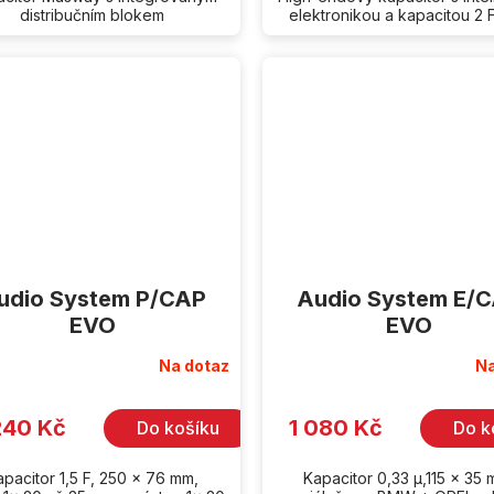
distribučním blokem
elektronikou a kapacitou 2 
udio System P/CAP
Audio System E/
EVO
EVO
Na dotaz
Na
240 Kč
1 080 Kč
Do košíku
Do k
apacitor 1,5 F, 250 x 76 mm,
Kapacitor 0,33 µ,115 x 35 