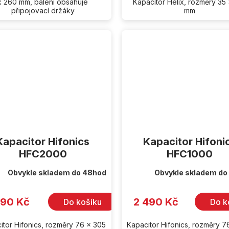
x 260 mm, balení obsahuje
Kapacitor Helix, rozměry 35
připojovací držáky
mm
Kapacitor Hifonics
Kapacitor Hifoni
HFC2000
HFC1000
Obvykle skladem do 48hod
Obvykle skladem do
190 Kč
2 490 Kč
Do košíku
Do k
itor Hifonics, rozměry 76 x 305
Kapacitor Hifonics, rozměry 7