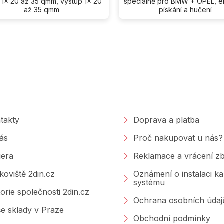
 1x 20 až 35 qmm, výstup 1x 20
speciálně pro BMW + OPEL, el
až 35 qmm
pískání a hučení
O
v
l
á
d
a
polečnosti
Nakupování
c
í
p
takty
Doprava a platba
r
v
ás
Proč nakupovat u nás?
k
y
iera
Reklamace a vrácení zb
v
ý
koviště 2din.cz
Oznámení o instalaci k
p
systému
i
torie společnosti 2din.cz
s
Ochrana osobních údaj
u
e sklady v Praze
Obchodní podmínky