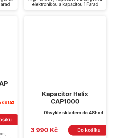
Farad
elektronikou a kapacitou 1 Farad
CAP
Kapacitor Helix
CAP1000
 dotaz
Obvykle skladem do 48hod
ošíku
3 990 Kč
Do košíku
mm,