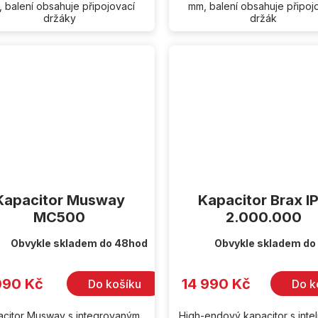
 balení obsahuje připojovací
mm, balení obsahuje připoj
držáky
držák
Kapacitor Musway
Kapacitor Brax I
MC500
2.000.000
Obvykle skladem do 48hod
Obvykle skladem do
090 Kč
14 990 Kč
Do košíku
Do k
citor Musway s integrovaným
High-endový kapacitor s intel