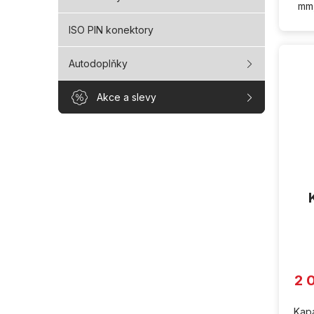
mm,
ISO PIN konektory
Autodoplňky
Akce a slevy
2 
Kapa