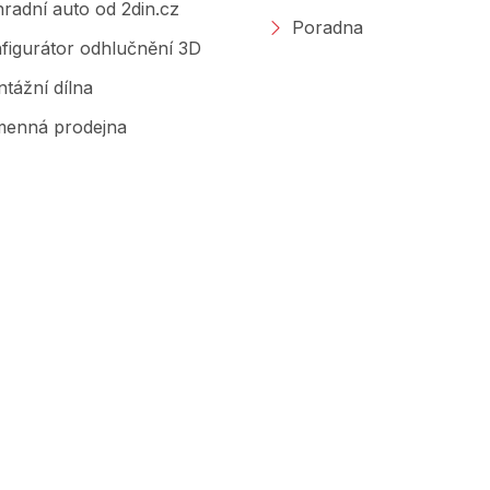
radní auto od 2din.cz
Poradna
figurátor odhlučnění 3D
tážní dílna
enná prodejna
Značky, které prodáváme