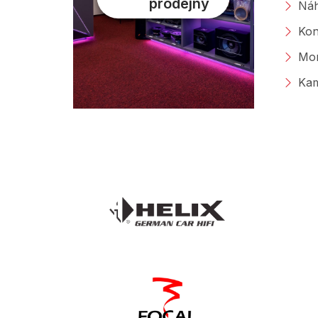
prodejny
Náh
Kon
Mon
Kam