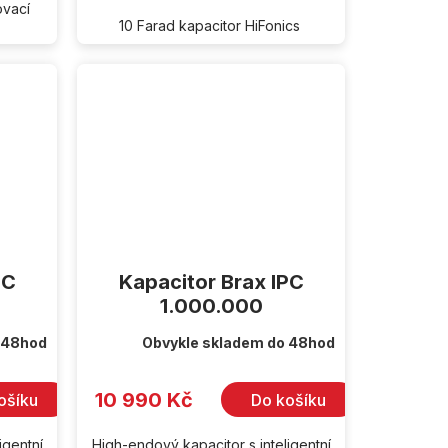
ovací
10 Farad kapacitor HiFonics
PC
Kapacitor Brax IPC
1.000.000
 48hod
Obvykle skladem do 48hod
10 990 Kč
ošíku
Do košíku
igentní
High-endový kapacitor s inteligentní