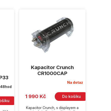
Kapacitor Crunch
CR1000CAP
AP33
Na dotaz
 48hod
1 990 Kč
Do košíku
ošíku
Kapacitor Crunch, s displayem a