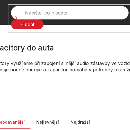
Hledat
acitory do auta
tory využíjeme při zapojení silnější audio zástavby ve vozi
buje hodně energie a kapacitor pomáhá v potřebný okamžik 
ní produktů
prodávanější
Nejlevnější
Nejdražší