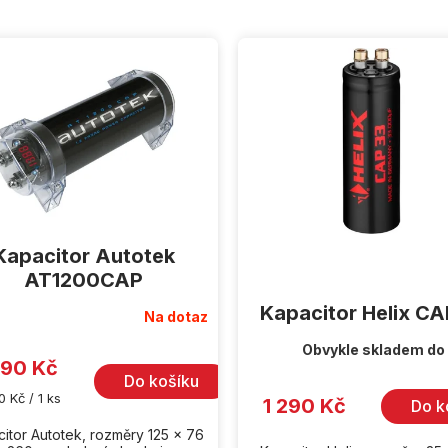
Kapacitor Autotek
AT1200CAP
Kapacitor Helix C
Na dotaz
Obvykle skladem do
590 Kč
Do košíku
ná
0 Kč / 1 ks
1 290 Kč
Do k
:
itor Autotek, rozměry 125 x 76