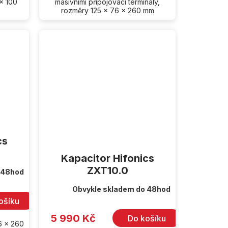
 x 100
masivními připojovací terminály,
rozměry 125 x 76 x 260 mm
cs
Kapacitor Hifonics
ZXT10.0
 48hod
Obvykle skladem do 48hod
ošíku
5 990 Kč
Do košíku
6 x 260