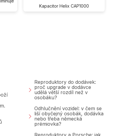
iminuje
Kapacitor Helix CAP1000
Poradna &amp;
Blog
Reproduktory do dodávek:
proč upgrade v dodávce
udělá větší rozdíl než v
oží
osobáku?
am.
Odhlučnění vozidel: v čem se
liší obyčejný osobák, dodávka
nebo třeba německá
ů
prémiovka?
Reproduktory a Porsche: jak