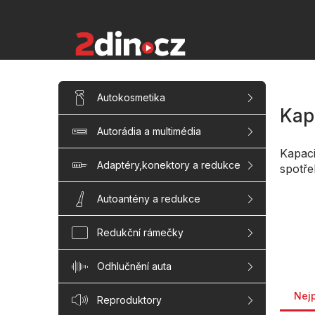
Přejít
na
obsah
P
Přeskočit
Autokosmetika
kategorie
o
Kap
s
Autorádia a multimédia
t
r
Kapaci
a
Adaptéry,konektory a redukce
spotře
n
n
Autoantény a redukce
í
p
Redukční rámečky
a
n
Odhlučnění auta
e
Řaze
l
Nej
Reproduktory