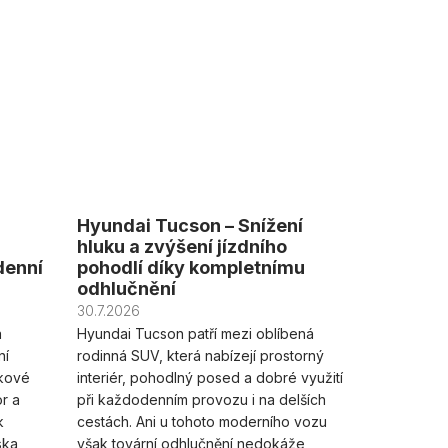
Hyundai Tucson – Snížení
hluku a zvýšení jízdního
denní
pohodlí díky kompletnímu
odhlučnění
30.7.2026
á
Hyundai Tucson patří mezi oblíbená
ní
rodinná SUV, která nabízejí prostorný
lkové
interiér, pohodlný posed a dobré využití
or a
při každodenním provozu i na delších
k
cestách. Ani u tohoto moderního vozu
ska
však tovární odhlučnění nedokáže