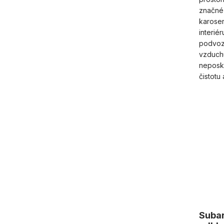
značné
karoser
interié
podvozk
vzduch
neposk
čistotu a
Subar