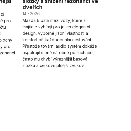
nější
složky a snížení rezonancí ve
dveřích
14.7.2026
zi
Mazda 6 patří mezi vozy, které si
né pro
majitelé vybírají pro jejich elegantní
čtu
design, výborné jízdní vlastnosti a
á
komfort při každodenním cestování.
plochy
Přestože tovární audio systém dokáže
ky pro
uspokojit méně náročné posluchače,
ezonancí.
často mu chybí výraznější basová
složka a celkově plnější zvukov...