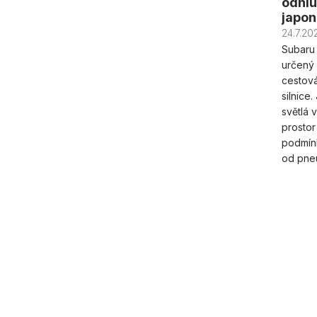
odhlu
japo
24.7.20
Subaru 
určený 
cestová
silnice
světlá 
prostor
podmínk
od pneu