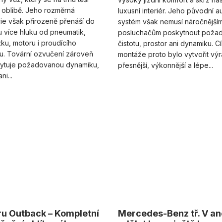
 oblibě. Jeho rozměrná
luxusní interiér. Jeho původní a
ie však přirozeně přenáší do
systém však nemusí náročnější
ru více hluku od pneumatik,
posluchačům poskytnout poža
u, motoru i proudícího
čistotu, prostor ani dynamiku. C
u. Tovární ozvučení zároveň
montáže proto bylo vytvořit vý
ytuje požadovanou dynamiku,
přesnější, výkonnější a lépe...
ni...
u Outback – Kompletní
Mercedes-Benz tř. V an