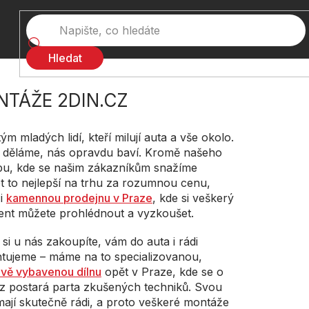
Hledat
NTÁŽE
2DIN.CZ
ým mladých lidí, kteří milují auta a vše okolo.
 děláme, nás opravdu baví. Kromě našeho
pu, kde se našim zákazníkům snažíme
t to nejlepší na trhu za rozumnou cenu,
i
kamennou prodejnu v Praze
, kde si veškerý
ent můžete prohlédnout a vyzkoušet.
 si u nás zakoupíte, vám do auta i rádi
tujeme – máme na to specializovanou,
vě vybavenou dílnu
opět v Praze, kde se o
z postará parta zkušených techniků. Svou
mají skutečně rádi, a proto veškeré montáže