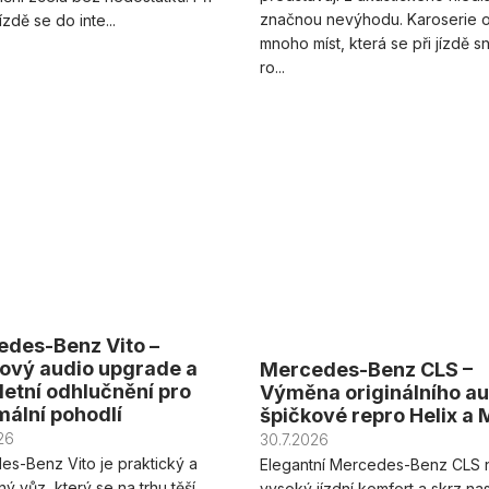
značnou nevýhodu. Karoserie 
zdě se do inte...
mnoho míst, která se při jízdě 
ro...
des-Benz Vito –
ový audio upgrade a
Mercedes-Benz CLS –
etní odhlučnění pro
Výměna originálního au
ální pohodlí
špičkové repro Helix a
26
30.7.2026
s-Benz Vito je praktický a
Elegantní Mercedes-Benz CLS n
ný vůz, který se na trhu těší
vysoký jízdní komfort a skrz na