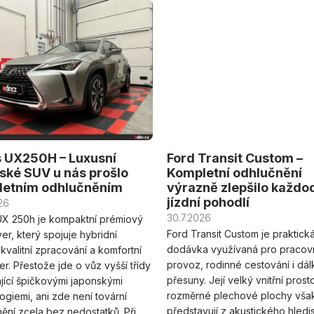
 UX250H – Luxusní
Ford Transit Custom –
ské SUV u nás prošlo
Kompletní odhlučnění
letním odhlučněním
výrazně zlepšilo každo
jízdní pohodlí
26
30.7.2026
UX 250h je kompaktní prémiový
Ford Transit Custom je praktick
er, který spojuje hybridní
dodávka využívaná pro pracov
kvalitní zpracování a komfortní
provoz, rodinné cestování i dá
er. Přestože jde o vůz vyšší třídy
přesuny. Její velký vnitřní prost
jící špičkovými japonskými
rozměrné plechové plochy vša
ogiemi, ani zde není tovární
představují z akustického hledi
ění zcela bez nedostatků. Při