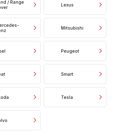
and / Range
Lexus
over
ercedes-
Mitsubishi
enz
pel
Peugeot
eat
Smart
koda
Tesla
olvo