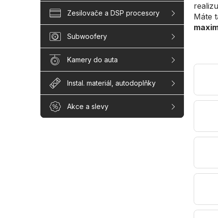
realiz
Zesilovače a DSP procesory
Máte t
maxim
Subwoofery
Kamery do auta
Instal. materiál, autodoplňky
Akce a slevy