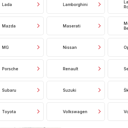
L
Lada
Lamborghini
R
M
Mazda
Maserati
B
MG
Nissan
O
Porsche
Renault
S
Subaru
Suzuki
Š
Toyota
Volkswagen
V