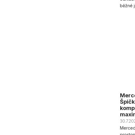
běžné jí
Merce
Špičk
kompl
maxim
30.7.20
Mercede
prostor