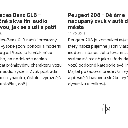
edes Benz GLB –
Peugeot 208 – Děláme
ně s kvalitní audio
nadupaný zvuk v autě 
ou, jak se sluší a patří
města
26
14.7.2026
es-Benz GLB nabízí prostorný
Peugeot 208 je kompaktní měst
r, vysoké jízdní pohodlí a moderní
který nabízí příjemné jízdní vlast
ogie. Přesto je tu však něco
moderní interiér. Jeho tovární a
ího, co nedokáže naplno
systém má stejně jako u řady da
dat prémiovému charakteru vozu
vozů podobné kategorie své lim
ní audio systém. Zvuk postrádá
Majitel požadoval především vý
ou dynamiku, čistotu i výraznější
a přesnější basovou složku, vyš
 složku, což j...
dynamiku a celkově...
S
34
1
t
O
r
v
á
l
n
á