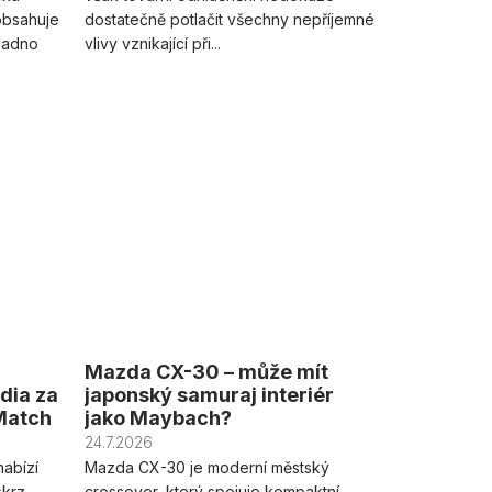
obsahuje
dostatečně potlačit všechny nepříjemné
snadno
vlivy vznikající při...
Mazda CX-30 – může mít
dia za
japonský samuraj interiér
 Match
jako Maybach?
24.7.2026
abízí
Mazda CX-30 je moderní městský
skrz
crossover, který spojuje kompaktní