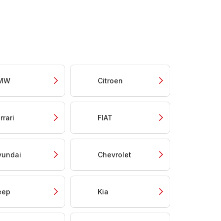
MW
Citroen
rrari
FIAT
yundai
Chevrolet
eep
Kia