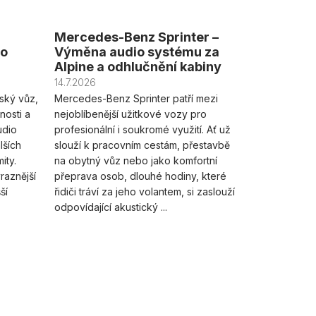
Mercedes-Benz Sprinter –
do
Výměna audio systému za
Alpine a odhlučnění kabiny
14.7.2026
ský vůz,
Mercedes-Benz Sprinter patří mezi
nosti a
nejoblíbenější užitkové vozy pro
udio
profesionální i soukromé využití. Ať už
lších
slouží k pracovním cestám, přestavbě
ity.
na obytný vůz nebo jako komfortní
raznější
přeprava osob, dlouhé hodiny, které
ší
řidiči tráví za jeho volantem, si zaslouží
odpovídající akustický ...