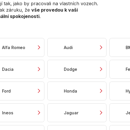
ují tak, jako by pracovali na vlastních vozech.
ak záruku, že
vše provedou k vaší
ální spokojenosti
.
Alfa Romeo
Audi
B
Dacia
Dodge
Fe
Ford
Honda
H
Ineos
Jaguar
J