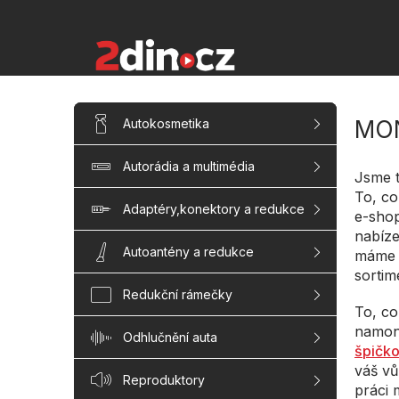
Přejít
na
obsah
P
Přeskočit
Autokosmetika
MO
kategorie
o
s
Autorádia a multimédia
t
Jsme t
r
To, co
a
Adaptéry,konektory a redukce
e-sho
n
nabíze
n
Autoantény a redukce
máme 
í
sortim
p
Redukční rámečky
a
To, co
n
namon
Odhlučnění auta
e
špičko
l
váš vů
Reproduktory
práci 