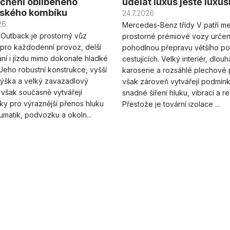
čnění oblíbeného
udělat luxus ještě luxus
nského kombíku
24.7.2026
26
Mercedes-Benz třídy V patří me
Outback je prostorný vůz
prostorné prémiové vozy urče
pro každodenní provoz, delší
pohodlnou přepravu většího po
ní i jízdu mimo dokonale hladké
cestujících. Velký interiér, dlouh
. Jeho robustní konstrukce, vyšší
karoserie a rozsáhlé plechové 
výška a velký zavazadlový
však zároveň vytvářejí podmín
 však současně vytvářejí
snadné šíření hluku, vibrací a r
y pro výraznější přenos hluku
Přestože je tovární izolace ...
matik, podvozku a okoln...