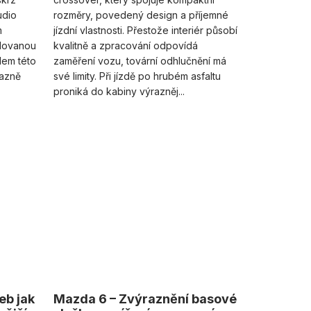
udio
rozměry, povedený design a příjemné
m
jízdní vlastnosti. Přestože interiér působí
dovanou
kvalitně a zpracování odpovídá
ílem této
zaměření vozu, tovární odhlučnění má
razně
své limity. Při jízdě po hrubém asfaltu
proniká do kabiny výrazněj...
eb jak
Mazda 6 – Zvýraznění basové