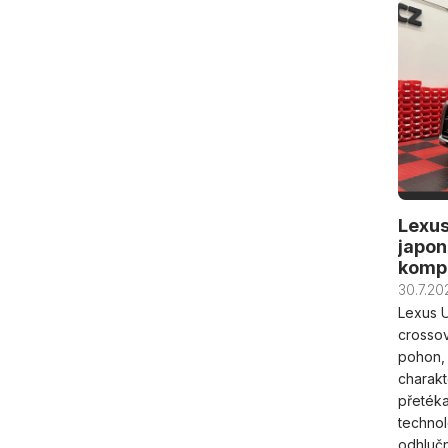
V
ý
p
i
s
č
l
á
n
k
Lexus
ů
japon
komp
30.7.20
Lexus 
crossov
pohon, 
charakt
přetéka
technol
odhlučn