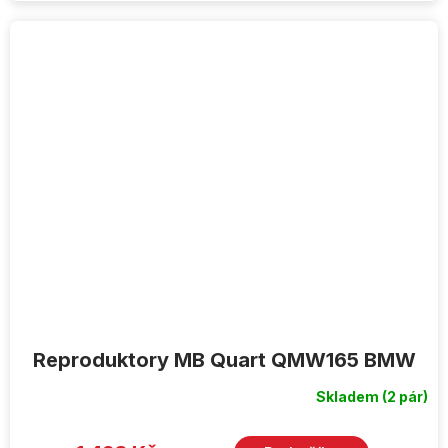
Reproduktory MB Quart QMW165 BMW
Skladem
(2 pár)
Průměrné
hodnocení
produktu
je