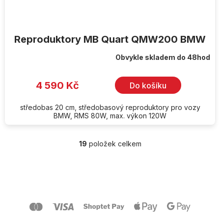
Reproduktory MB Quart QMW200 BMW
Obvykle skladem do 48hod
4 590 Kč
Do košíku
středobas 20 cm, středobasový reproduktory pro vozy
BMW, RMS 80W, max. výkon 120W
19
položek celkem
O
v
l
Z
á
á
d
p
a
a
c
t
í