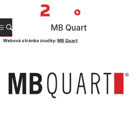
Přejít
na
NÁKUPNÍ
obsah
KOŠÍK
MB Quart
Webová stránka značky:
MB Quart