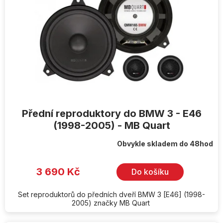
r
o
d
u
k
t
ů
Přední reproduktory do BMW 3 - E46
(1998-2005) - MB Quart
Obvykle skladem do 48hod
3 690 Kč
Do košíku
Set reproduktorů do předních dveří BMW 3 [E46] (1998-
2005) značky MB Quart