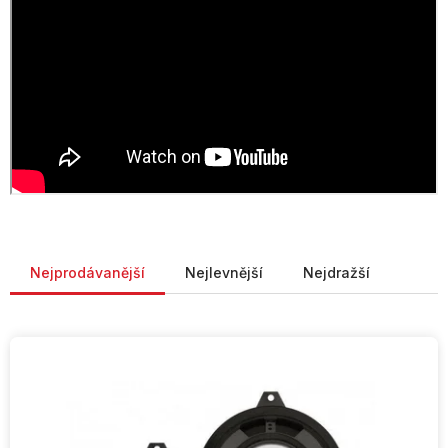
Řazení produktů
Nejprodávanější
Nejlevnější
Nejdražší
V
ý
p
i
s
p