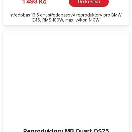
1 493 Kč
Do košíku
5,0
z
5
hvězdiček.
středobas 16,5 cm, středobasový reproduktory pro BMW
E46, RMS 100W, max. výkon 140W
Reproduktory MB Quart QS75