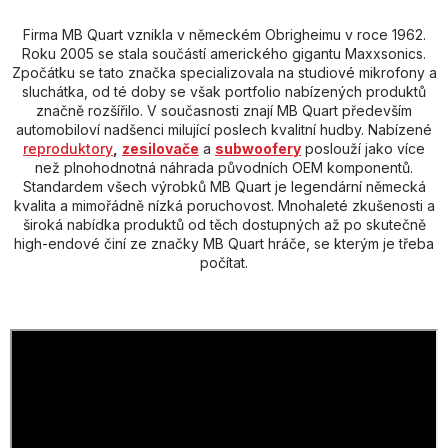
Firma MB Quart vznikla v německém Obrigheimu v roce 1962.
Roku 2005 se stala součástí amerického gigantu Maxxsonics.
Zpočátku se tato značka specializovala na studiové mikrofony a
sluchátka, od té doby se však portfolio nabízených produktů
značně rozšířilo. V současnosti znají MB Quart především
automobiloví nadšenci milující poslech kvalitní hudby.
Nabízené
reproduktory
,
zesilovače
a
subwoofery
poslouží jako více
než plnohodnotná náhrada původních OEM komponentů.
Standardem všech výrobků MB Quart je legendární německá
kvalita a mimořádně nízká poruchovost. Mnohaleté zkušenosti a
široká nabídka produktů od těch dostupných až po skutečně
high-endové činí ze značky MB Quart hráče, se kterým je třeba
počítat.