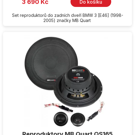
3 690 Kč
Do košíku
Set reproduktorů do zadních dveří BMW 3 [E46] (1998-
2005) značky MB Quart
Reproduktory MB Quart QS165