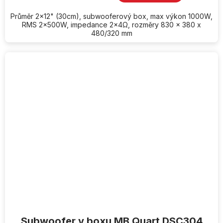
Průměr 2x12" (30cm), subwooferový box, max výkon 1000W,
RMS 2x500W, impedance 2x4Ω, rozměry 830 x 380 x
480/320 mm
Subwoofer v boxu MB Quart DSC304