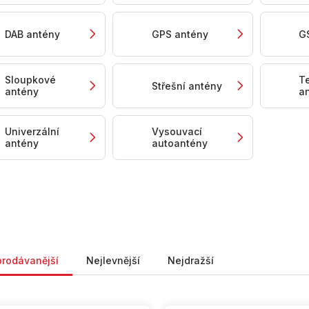
DAB antény
GPS antény
G
Sloupkové
T
Střešní antény
antény
a
Univerzální
Vysouvací
antény
autoantény
ní produktů
prodávanější
Nejlevnější
Nejdražší