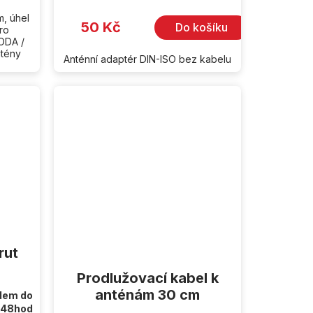
m, úhel
50 Kč
Do košíku
pro
ODA /
ntény
Anténní adaptér DIN-ISO bez kabelu
rut
Prodlužovací kabel k
anténám 30 cm
dem do
48hod