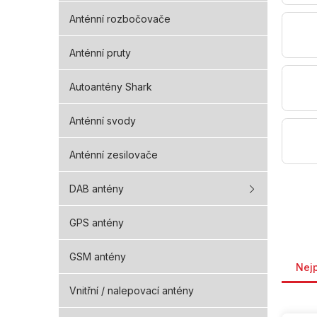
Anténní rozbočovače
Anténní pruty
Autoantény Shark
Anténní svody
Anténní zesilovače
DAB antény
GPS antény
Řaze
GSM antény
Nej
Vnitřní / nalepovací antény
V