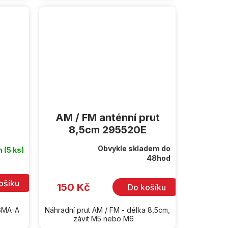
AM / FM anténní prut
8,5cm 295520E
Obvykle skladem do
m
(5 ks)
Průměrné
48hod
hodnocení
produktu
je
ošíku
5,0
150 Kč
Do košíku
z
5
hvězdiček.
 SMA-A
Náhradní prut AM / FM - délka 8,5cm,
závit M5 nebo M6