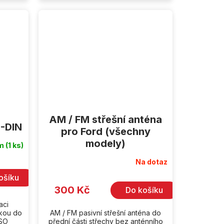
AM / FM střešní anténa
O-DIN
pro Ford (všechny
modely)
em
(1 ks)
Na dotaz
Průměrné
hodnocení
produktu
ošíku
je
300 Kč
Do košíku
5,0
z
aci
5
hvězdiček.
vkou do
AM / FM pasivní střešní anténa do
ISO
přední části střechy bez anténního