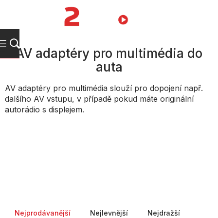
Přejít
na
NÁKUPNÍ
obsah
KOŠÍK
AV adaptéry pro multimédia do
auta
AV adaptéry pro multimédia slouží pro dopojení např.
dalšího AV vstupu, v případě pokud máte originální
autorádio s displejem.
Řazení produktů
Nejprodávanější
Nejlevnější
Nejdražší