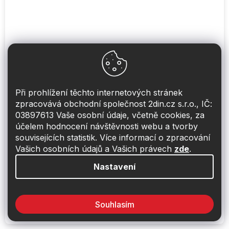
Při prohlížení těchto internetových stránek
zpracovává obchodní společnost 2din.cz s.r.o., IČ:
03897613 Vaše osobní údaje, včetně cookies, za
účelem hodnocení návštěvnosti webu a tvorby
Video adaptér pro automobily BMW
souvisejících statistik. Více informací o zpracování
3/5/6 222951
Vašich osobních údajů a Vašich právech
zde
.
Obvykle skladem do 48hod
Nastavení
14 185 Kč
Do košíku
Souhlasím
Video adaptér pro automobily BMW 3/5/6