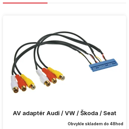
V
ý
p
i
s
p
r
o
d
u
k
t
ů
AV adaptér Audi / VW / Škoda / Seat
Obvykle skladem do 48hod