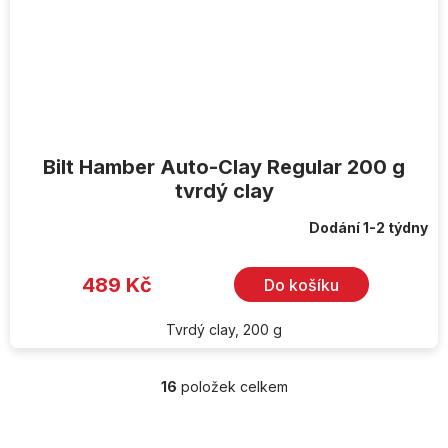
Bilt Hamber Auto-Clay Regular 200 g
tvrdý clay
Dodání 1-2 týdny
489 Kč
Do košíku
Tvrdý clay, 200 g
16
položek celkem
O
v
l
Z