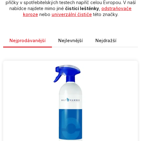
příčky v spotřebitelských testech napříč celou Evropou. V naší
nabídce najdete mimo jiné
čistící leštěnky
,
odstraňovače
koroze
nebo
univerzální čističe
této značky.
Řazení produktů
Nejprodávanější
Nejlevnější
Nejdražší
V
ý
p
i
s
p
r
o
d
u
k
t