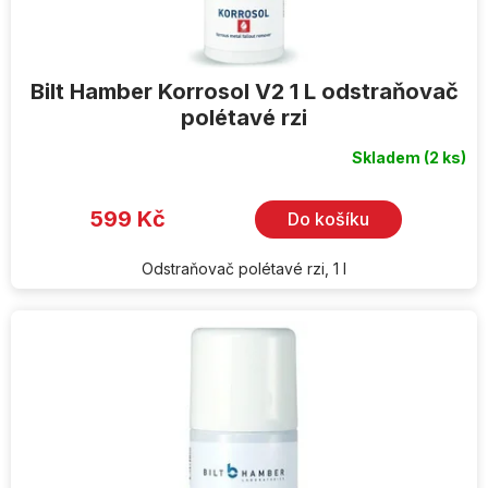
ů
Bilt Hamber Korrosol V2 1 L odstraňovač
polétavé rzi
Skladem
(2 ks)
Průměrné
hodnocení
produktu
je
599 Kč
Do košíku
5,0
z
5
hvězdiček.
Odstraňovač polétavé rzi, 1 l