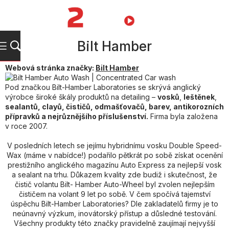
Přejít
na
NÁKUPNÍ
obsah
KOŠÍK
Bilt Hamber
Webová stránka značky:
Bilt Hamber
Pod značkou Bilt-Hamber Laboratories se skrývá anglický
výrobce široké škály produktů na detailing –
vosků
,
leštěnek
,
sealantů, clayů, čističů, odmašťovačů, barev, antikorozních
přípravků a nejrůznějšího příslušenství.
Firma byla založena
v roce 2007.
V posledních letech se jejímu hybridnímu vosku Double Speed-
Wax (máme v nabídce!) podařilo pětkrát po sobě získat ocenění
prestižního anglického magazínu Auto Express za nejlepší vosk
a sealant na trhu. Důkazem kvality zde budiž i skutečnost, že
čistič volantu Bilt- Hamber Auto-Wheel byl zvolen nejlepším
čističem na volant 9 let po sobě. V čem spočívá tajemství
úspěchu Bilt-Hamber Laboratories? Dle zakladatelů firmy je to
neúnavný výzkum, inovátorský přístup a důsledné testování.
Všechny produkty této značky pravidelně zaujímají nejvyšší