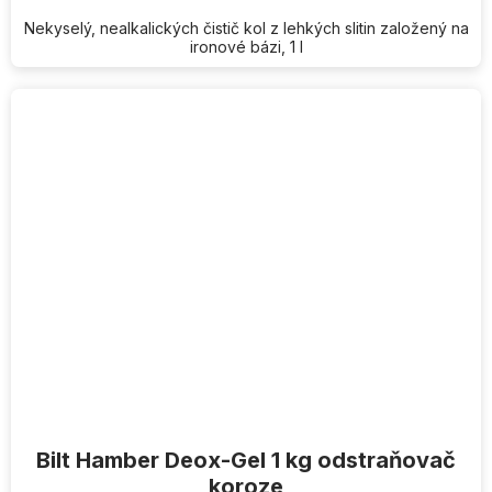
Nekyselý, nealkalických čistič kol z lehkých slitin založený na
ironové bázi, 1 l
Bilt Hamber Deox-Gel 1 kg odstraňovač
koroze