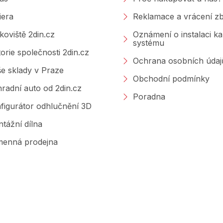
k
y
iera
Reklamace a vrácení zb
v
ý
koviště 2din.cz
Oznámení o instalaci k
p
systému
i
torie společnosti 2din.cz
s
Ochrana osobních údaj
u
e sklady v Praze
Obchodní podmínky
radní auto od 2din.cz
Poradna
figurátor odhlučnění 3D
tážní dílna
enná prodejna
Značky, které prodáváme