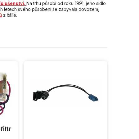
íslušenství
.
Na trhu působí od roku 1991, jeho sídlo
ních letech svého působení se zabývala dovozem,
ů
z Itálie.
iltr