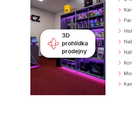
Kar
Par
His
3D
Naš
prohlídka
prodejny
Náh
Kon
Mon
Kam