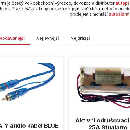
arm
je český velkoobchodní výrobce, dovozce a distributor
autopř
dete v Praze. Název firmy odkazuje k jejím začátkům, neboť v prv
prodejem a montáží
autoalarm
ní produktů
prodávanější
Nejlevnější
Nejdražší
Aktivní odrušovací f
 Y audio kabel BLUE
25A Stualarm