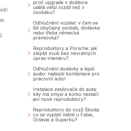
proč upgrade v dodávce
udělá větší rozdíl než v
oží
osobáku?
am.
Odhlučnění vozidel: v čem se
liší obyčejný osobák, dodávka
nebo třeba německá
ů
prémiovka?
Reproduktory a Porsche: jak
zlepšit zvuk bez nevratných
úprav interiéru?
Odhlučnění dodávky a lepší
audio: nejlepší kombinace pro
pracovní auto!
Instalace zesilovače do auta:
kdy má smysl a komu nestačí
jen nové reproduktory?
Reproduktory do vozů Škoda:
co se vyplatí měnit u Fabie,
Octavie a Superbu?