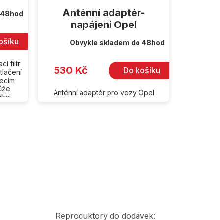
Anténní adaptér-
 48hod
napájení Opel
ošíku
Obvykle skladem do 48hod
í filtr
530 Kč
Do košíku
otlačení
jecím
může
Anténní adaptér pro vozy Opel
ci...
Poradna &amp;
Blog
Reproduktory do dodávek: