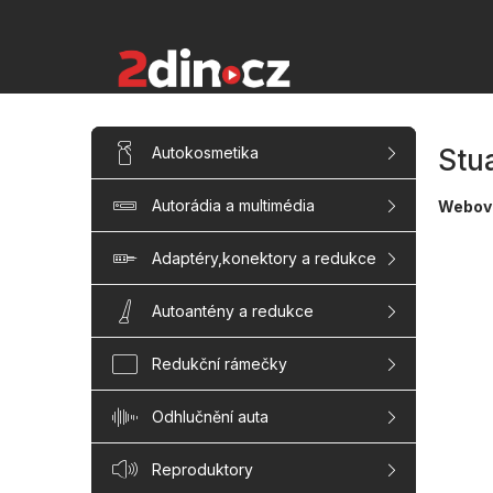
Přejít
na
obsah
P
Přeskočit
Autokosmetika
Stu
kategorie
o
s
Autorádia a multimédia
Webová
t
r
a
Adaptéry,konektory a redukce
n
n
Autoantény a redukce
í
p
Redukční rámečky
a
n
Odhlučnění auta
e
l
Reproduktory