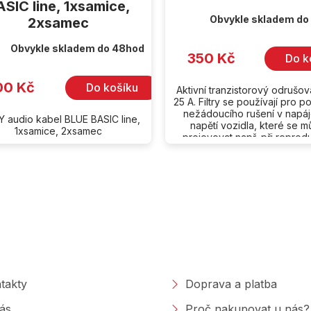
SIC line, 1xsamice,
Obvykle skladem do
2xsamec
Obvykle skladem do 48hod
350 Kč
Do k
00 Kč
Do košíku
Aktivní tranzistorový odrušovac
25 A. Filtry se používají pro p
nežádoucího rušení v napá
Y audio kabel BLUE BASIC line,
napětí vozidla, které se 
1xsamice, 2xsamec
projevovat např. při reproduk
O
v
l
á
d
a
polečnosti
Nakupování
c
í
p
takty
Doprava a platba
r
v
ás
Proč nakupovat u nás?