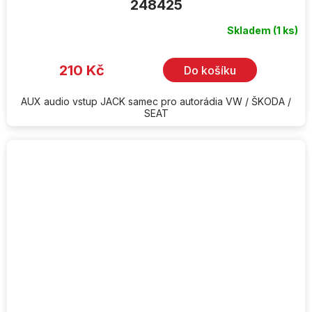
248425
Skladem
(1 ks)
210 Kč
Do košíku
AUX audio vstup JACK samec pro autorádia VW / ŠKODA /
SEAT