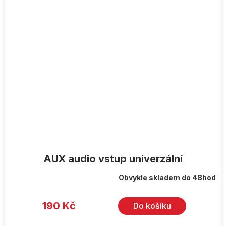
AUX audio vstup univerzální
Obvykle skladem do 48hod
Průměrné
hodnocení
produktu
je
190 Kč
Do košíku
5,0
z
5