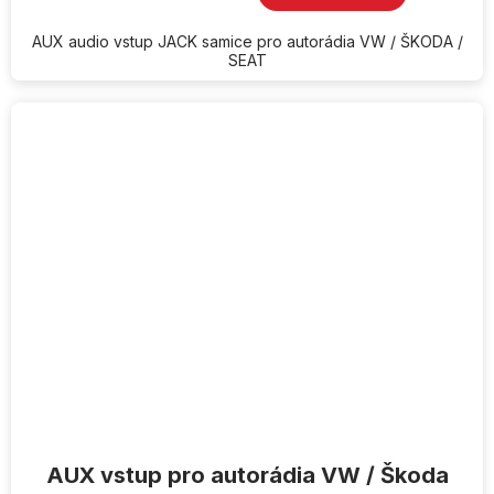
z
5
hvězdiček.
AUX audio vstup JACK samice pro autorádia VW / ŠKODA /
SEAT
AUX vstup pro autorádia VW / Škoda