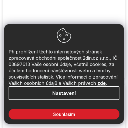
MDI - AUX propojovací kabel Mercedes
Na dotaz
Při prohlížení těchto internetových stránek
zpracovává obchodní společnost 2din.cz s.r.o., IČ:
700 Kč
Do košíku
03897613 Vaše osobní údaje, včetně cookies, za
účelem hodnocení návštěvnosti webu a tvorby
AUX propojovací kabel MERCEDES MDI - Jack 3,5mm
souvisejících statistik. Více informací o zpracování
Vašich osobních údajů a Vašich právech
zde
.
Nastavení
Souhlasím