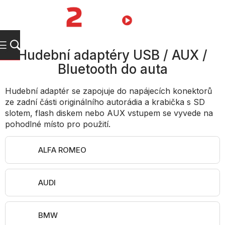
Přejít
na
NÁKUPNÍ
obsah
KOŠÍK
Hudební adaptéry USB / AUX /
Bluetooth do auta
Hudební adaptér se zapojuje do napájecích konektorů
ze zadní části originálního autorádia a krabička s SD
slotem, flash diskem nebo AUX vstupem se vyvede na
pohodlné místo pro použití.
ALFA ROMEO
AUDI
BMW