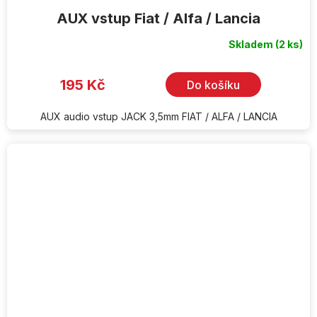
AUX vstup Fiat / Alfa / Lancia
Skladem
(2 ks)
Průměrné
hodnocení
produktu
je
195 Kč
Do košíku
5,0
z
5
hvězdiček.
AUX audio vstup JACK 3,5mm FIAT / ALFA / LANCIA