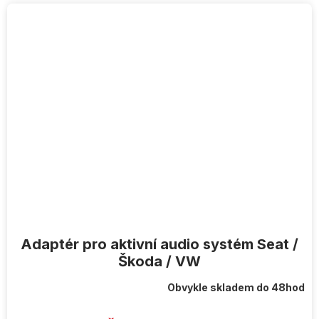
Adaptér pro aktivní audio systém Seat /
Škoda / VW
Obvykle skladem do 48hod
Průměrné
hodnocení
produktu
je