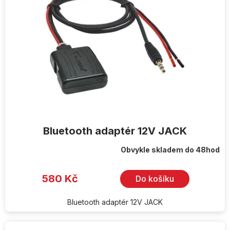
Bluetooth adaptér 12V JACK
Obvykle skladem do 48hod
Průměrné
hodnocení
produktu
je
580 Kč
Do košíku
3,0
z
5
hvězdiček.
Bluetooth adaptér 12V JACK