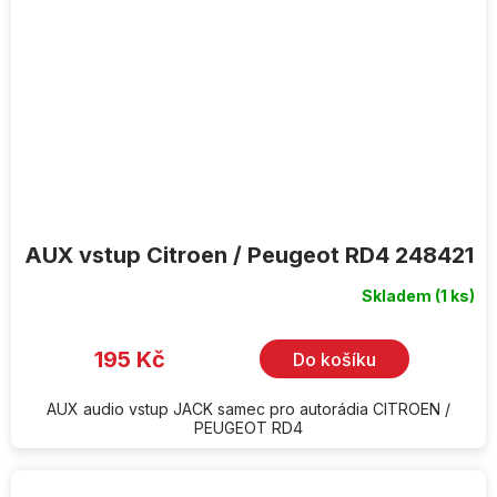
AUX vstup Citroen / Peugeot RD4 248421
Skladem
(1 ks)
195 Kč
Do košíku
AUX audio vstup JACK samec pro autorádia CITROEN /
PEUGEOT RD4