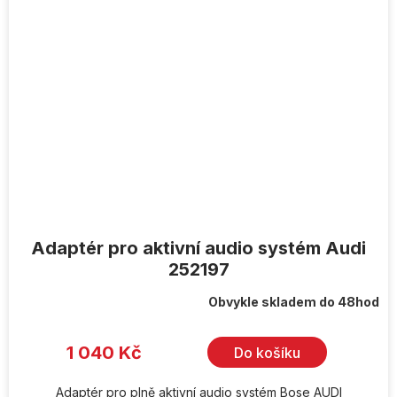
Adaptér pro aktivní audio systém Audi
252197
Obvykle skladem do 48hod
Průměrné
hodnocení
produktu
je
1 040 Kč
Do košíku
5,0
z
5
hvězdiček.
Adaptér pro plně aktivní audio systém Bose AUDI