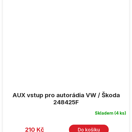
AUX vstup pro autorádia VW / Škoda
248425F
Skladem
(4 ks)
Průměrné
hodnocení
produktu
je
210 Kč
Do košíku
5,0