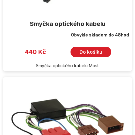
ů
Smyčka optického kabelu
Obvykle skladem do 48hod
Průměrné
hodnocení
produktu
je
440 Kč
Do košíku
5,0
z
5
hvězdiček.
Smyčka optického kabelu Most.