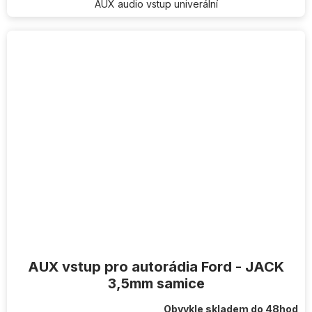
hvězdiček.
AUX audio vstup univerální
AUX vstup pro autorádia Ford - JACK
3,5mm samice
Obvykle skladem do 48hod
Průměrné