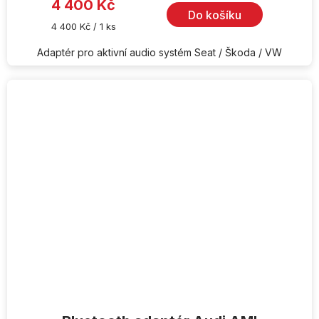
4 400 Kč
5,0
Do košíku
z
Měrná
4 400 Kč / 1 ks
5
cena:
hvězdiček.
Adaptér pro aktivní audio systém Seat / Škoda / VW