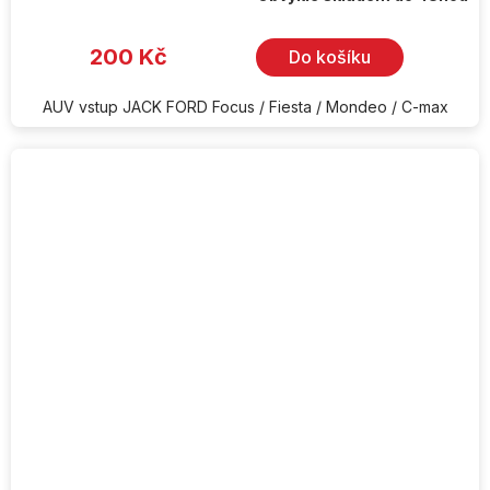
hodnocení
produktu
je
200 Kč
Do košíku
5,0
z
5
hvězdiček.
AUV vstup JACK FORD Focus / Fiesta / Mondeo / C-max