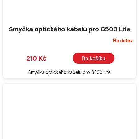
Smyčka optického kabelu pro G500 Lite
Na dotaz
Průměrné
hodnocení
produktu
je
210 Kč
Do košíku
5,0
z
5
hvězdiček.
Smyčka optického kabelu pro G500 Lite