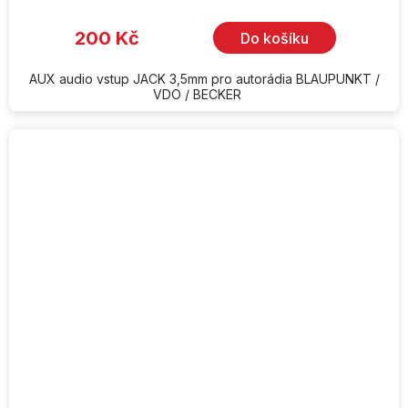
hodnocení
produktu
je
200 Kč
Do košíku
5,0
z
5
hvězdiček.
AUX audio vstup JACK 3,5mm pro autorádia BLAUPUNKT /
VDO / BECKER