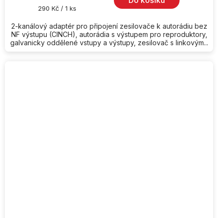
Do košíku
z
Měrná
290 Kč / 1 ks
5
cena:
hvězdiček.
2-kanálový adaptér pro připojení zesilovače k autorádiu bez
NF výstupu (CINCH), autorádia s výstupem pro reproduktory,
galvanicky oddělené vstupy a výstupy, zesilovač s linkovým...