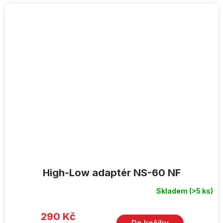
High-Low adaptér NS-60 NF
Skladem
(>5 ks)
Průměrné
hodnocení
produktu
je
290 Kč
5,0