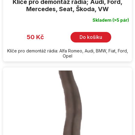
Klíče pro demontáž rádia; Audi, Ford,
Mercedes, Seat, Škoda, VW
Skladem
(>5 pár)
Průměrné
hodnocení
produktu
je
50 Kč
Do košíku
4,8
z
5
hvězdiček.
Klíče pro demontáž rádia: Alfa Romeo, Audi, BMW, Fiat, Ford,
Opel