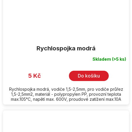
Rychlospojka modrá
Skladem
(>5 ks)
5 Kč
Do košíku
Rychlospojka modrá, vodiče 1,5-2,5mm, pro vodiče průřez
1,5-2,5mm2, materiál - polypropylen PP, provozní teplota
max.105°C, napětí max. 600V, proudové zatížení max.10A