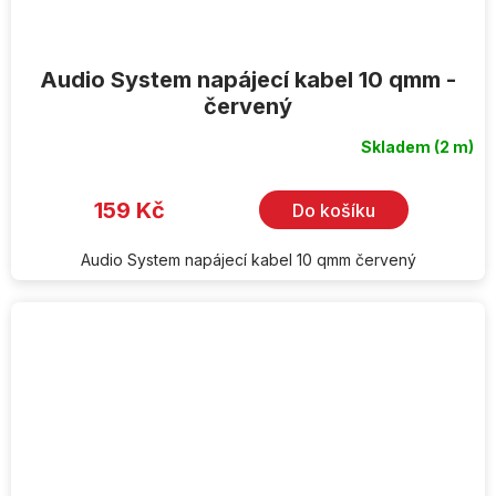
Audio System napájecí kabel 10 qmm -
červený
Skladem
(2 m)
Průměrné
hodnocení
produktu
je
159 Kč
Do košíku
5,0
z
5
hvězdiček.
Audio System napájecí kabel 10 qmm červený