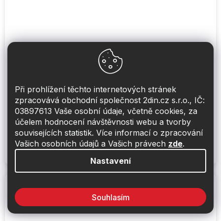
Pojistkové pouzdro mini s odbočkou
Při prohlížení těchto internetových stránek
zpracovává obchodní společnost 2din.cz s.r.o., IČ:
Skladem
(>5 ks)
Průměrné
03897613 Vaše osobní údaje, včetně cookies, za
hodnocení
produktu
účelem hodnocení návštěvnosti webu a tvorby
je
90 Kč
souvisejících statistik. Více informací o zpracování
Do košíku
5,0
z
Vašich osobních údajů a Vašich právech
zde
.
5
hvězdiček.
Pojistkové pouzdro pro mini pojistku ATM s odbočkou
Nastavení
Souhlasím