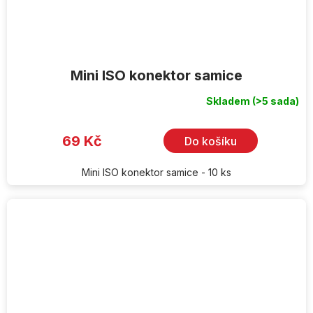
Mini ISO konektor samice
Skladem
(>5 sada)
Průměrné
hodnocení
produktu
je
69 Kč
Do košíku
5,0
z
5
hvězdiček.
Mini ISO konektor samice - 10 ks