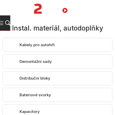
Přejít
na
NÁKUPNÍ
obsah
KOŠÍK
Instal. materiál, autodoplňky
Kabely pro autohifi
Demontážní sady
Distribuční bloky
Bateriové svorky
Kapacitory