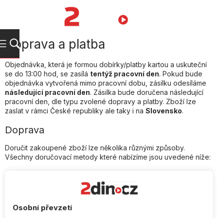
Přejít
na
NÁKUPNÍ
obsah
KOŠÍK
Doprava a platba
Objednávka, která je formou dobírky/platby kartou a uskuteční
se do 13:00 hod, se zasílá
tentýž pracovní den
. Pokud bude
objednávka vytvořená mimo pracovní dobu, zásilku odesíláme
následující pracovní den
. Zásilka bude doručena následující
pracovní den, dle typu zvolené dopravy a platby. Zboží lze
zaslat v rámci České republiky ale taky i na
Slovensko
.
Doprava
Doručit zakoupené zboží lze několika různými způsoby.
Všechny doručovací metody které nabízíme jsou uvedené níže:
Osobní převzetí