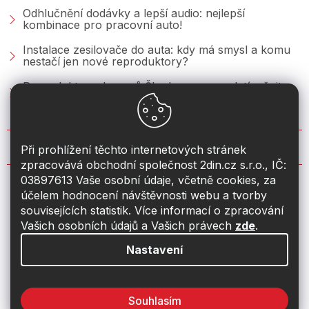
Odhlučnění dodávky a lepší audio: nejlepší
kombinace pro pracovní auto!
Instalace zesilovače do auta: kdy má smysl a komu
nestačí jen nové reproduktory?
Reproduktory do vozů Škoda: co se vyplatí měnit u
Fabie, Octavie a Superbu?
KONTAKT
Při prohlížení těchto internetových stránek
zpracovává obchodní společnost 2din.cz s.r.o., IČ:
03897613 Vaše osobní údaje, včetně cookies, za
info
@
2din.cz
účelem hodnocení návštěvnosti webu a tvorby
souvisejících statistik. Více informací o zpracování
774 19 55 33
Vašich osobních údajů a Vašich právech
zde
.
Nastavení
Souhlasím
Vytvořil Shoptet