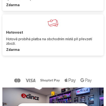
Zdarma
Hotovost
Hotově probíhá platba na obchodním místě při převzetí
zboží.
Zdarma
Z
á
p
a
t
í