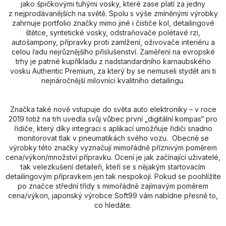
jako špičkovými tuhými vosky, které zase platí za jedny
z nejprodávanějších na světě. Spolu s výše zmíněnými výrobky
zahrnuje portfolio značky mimo jiné i čističe kol, detailingové
štětce, syntetické vosky, odstraňovače polétavé rzi,
autošampony, přípravky proti zamlžení, oživovače interiéru a
celou řadu nejrůznějšího příslušenství. Zaměření na evropské
trhy je patrné kupříkladu z nadstandardního karnaubského
vosku Authentic Premium, za který by se nemuseli stydět ani ti
nejnáročnější milovníci kvalitního detailingu.
Značka také nově vstupuje do světa auto elektroniky – v roce
2019 totiž na trh uvedla svůj vůbec první „digitální kompas“ pro
řidiče, který díky integraci s aplikací umožňuje řidiči snadno
monitorovat tlak v pneumatikách svého vozu. Obecně se
výrobky této značky vyznačují mimořádně příznivým poměrem
cena/výkon/množství přípravku. Ocení je jak začínající uživatelé,
tak velezkušení detaileři, kteří se s nějakým startovacím
detailingovým přípravkem jen tak nespokojí. Pokud se poohlížíte
po značce střední třídy s mimořádně zajímavým poměrem
cena/výkon, japonský výrobce Soft99 vám nabídne přesně to,
co hledáte.