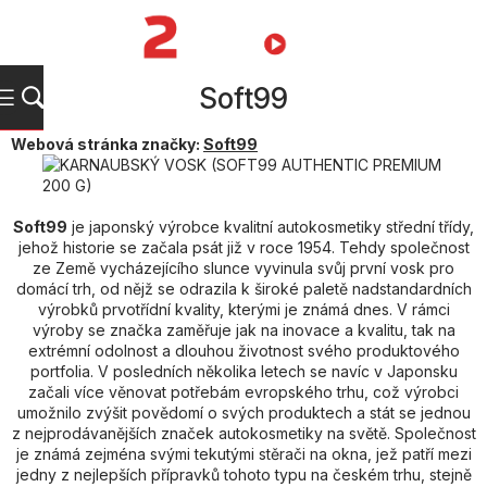
Přejít
na
NÁKUPNÍ
obsah
KOŠÍK
Soft99
Webová stránka značky:
Soft99
Soft99
je japonský výrobce kvalitní autokosmetiky střední třídy,
jehož historie se začala psát již v roce 1954. Tehdy společnost
ze Země vycházejícího slunce vyvinula svůj první vosk pro
domácí trh, od nějž se odrazila k široké paletě nadstandardních
výrobků prvotřídní kvality, kterými je známá dnes. V rámci
výroby se značka zaměřuje jak na inovace a kvalitu, tak na
extrémní odolnost a dlouhou životnost svého produktového
portfolia. V posledních několika letech se navíc v Japonsku
začali více věnovat potřebám evropského trhu, což výrobci
umožnilo zvýšit povědomí o svých produktech a stát se jednou
z nejprodávanějších značek autokosmetiky na světě. Společnost
je známá zejména svými tekutými stěrači na okna, jež patří mezi
jedny z nejlepších přípravků tohoto typu na českém trhu, stejně