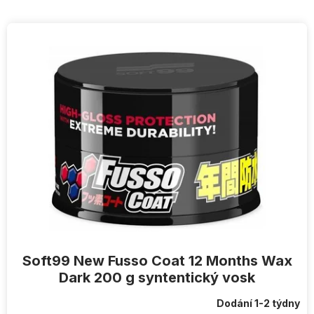
V
ý
p
i
s
p
r
o
d
u
k
t
ů
Soft99 New Fusso Coat 12 Months Wax
Dark 200 g syntentický vosk
Dodání 1-2 týdny