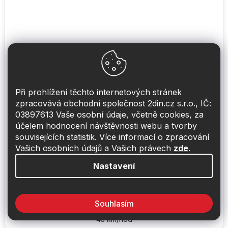
Při prohlížení těchto internetových stránek
zpracovává obchodní společnost 2din.cz s.r.o., IČ:
03897613 Vaše osobní údaje, včetně cookies, za
účelem hodnocení návštěvnosti webu a tvorby
Soft99 Glaco Roll On MAX 300 ml tekuté
souvisejících statistik. Více informací o zpracování
stěrače
Vašich osobních údajů a Vašich právech
zde
.
Dodání 1-2 týdny
Nastavení
550 Kč
Do košíku
Souhlasím
Obří balení 300 ml tekutých stěračů, životnost 3 měsíce, od
45 km/hod