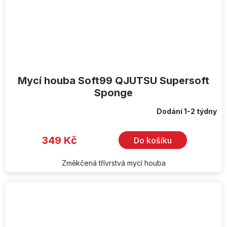
Mycí houba Soft99 QJUTSU Supersoft
Sponge
Dodání 1-2 týdny
349 Kč
Do košíku
Změkčená třívrstvá mycí houba