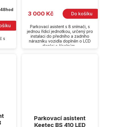
 48hod
3 000 Kč
Do košíku
ošíku
Parkovací asistent s 8 snímači, s
jednou řídicí jednotkou, určený pro
instalaci do předního a zadního
č s
nárazníku vozidla doplněn o LCD
displej s číselným...
nt
Parkovací asistent
B
Keetec BS 410 LED