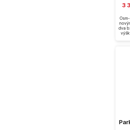
3 
Osm-s
novým
dva b
výšk
Par