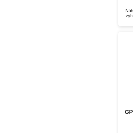
Náh
vyh
GP