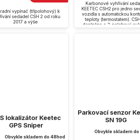
Karbonové vyhřívání seda
KEETEC CSH2 pro jedno se
radní vypínač (třípolohový) k
vozidla s automatickou kont
řívání sedadel CSH 2 od roku
teploty (termostatem). CSH
2017 a výše
doplněno o 3-polohový ov
úrovně vyhřívání...
Parkovací senzor K
S lokalizátor Keetec
SN 19G
GPS Sniper
Obvykle skladem do
Obvykle skladem do 48hod