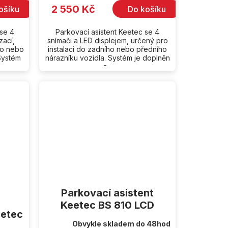
2 550 Kč
ošíku
Do košíku
 se 4
Parkovací asistent Keetec se 4
zací,
snímači a LED displejem, určený pro
ho nebo
instalaci do zadního nebo předního
Systém
nárazníku vozidla. Systém je doplněn
o...
Parkovací asistent
Keetec BS 810 LCD
eetec
Obvykle skladem do 48hod