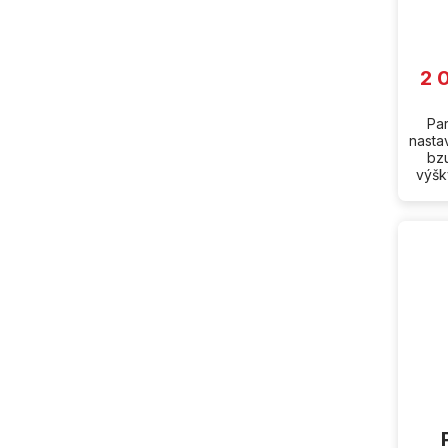
2 
Par
nasta
bzu
výšk