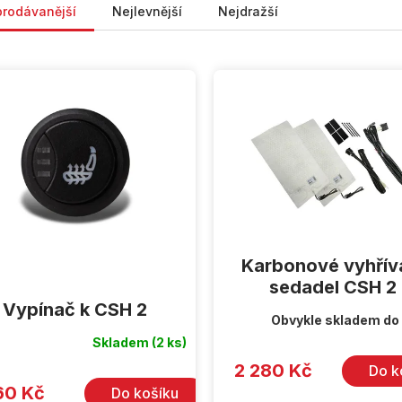
prodávanější
Nejlevnější
Nejdražší
Karbonové vyhřív
sedadel CSH 2
Vypínač k CSH 2
Obvykle skladem do
Skladem
(2 ks)
2 280 Kč
Do k
60 Kč
Do košíku