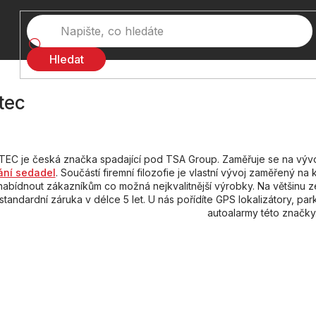
Hledat
tec
TEC je česká značka spadající pod TSA Group. Zaměřuje se na výv
ání sedadel
. Součástí firemní filozofie je vlastní vývoj zaměřený na 
nabídnout zákazníkům co možná nejkvalitnější výrobky. Na většinu z
standardní záruka v délce 5 let. U nás pořídíte GPS lokalizátory, pa
autoalarmy této značky
ní produktů