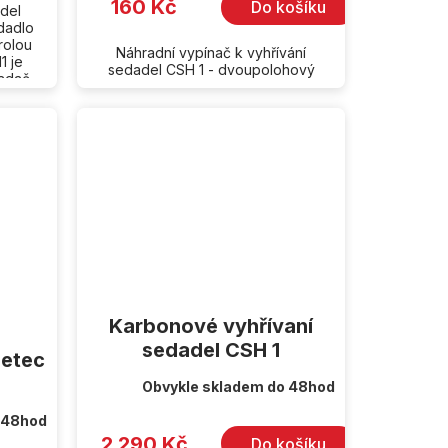
160 Kč
Do košíku
del
dadlo
rolou
Náhradní vypínač k vyhřívání
1 je
sedadel CSH 1 - dvoupolohový
ladač
Karbonové vyhřívaní
sedadel CSH 1
eetec
Obvykle skladem do 48hod
 48hod
2 290 Kč
Do košíku