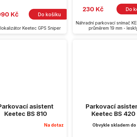
230 Kč
Do k
990 Kč
Do košíku
Náhradní parkovací snímač K
lokalizátor Keetec GPS Sniper
průměrem 19 mm - leskl
Parkovací asistent
Parkovací asiste
Keetec BS 810
Keetec BS 420
Na dotaz
Obvykle skladem do