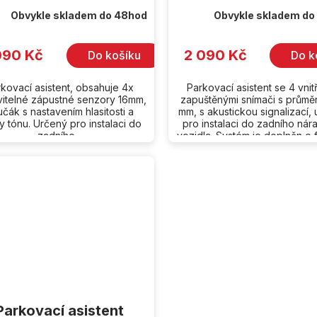
Obvykle skladem do 48hod
Obvykle skladem do
090 Kč
2 090 Kč
Do košíku
Do k
kovací asistent, obsahuje 4x
Parkovací asistent se 4 vnitř
vitelné zápustné senzory 16mm,
zapuštěnými snímači s průmě
čák s nastavením hlasitosti a
mm, s akustickou signalizací,
y tónu. Určený pro instalaci do
pro instalaci do zadního nár
zadního...
vozidla. Systém je doplněn o f
Parkovací asistent