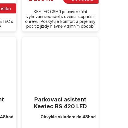
ošíku
KEETEC CSH 1 je univerzální
vyhřívání sedadel s dvěma stupněmi
EETEC s
ohřevu. Poskytuje komfort a příjemný
ý
pocit z jízdy hlavně v zimním období
nt
Parkovací asistent
Keetec BS 420 LED
 48hod
Obvykle skladem do 48hod