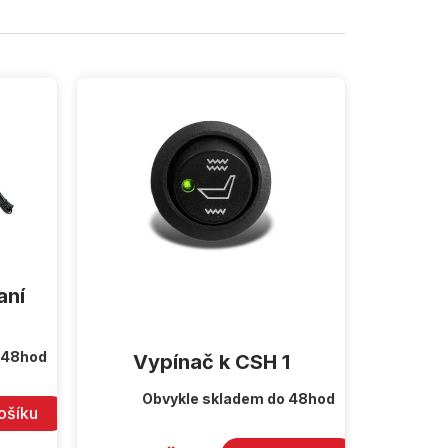
aní
 48hod
Vypínač k CSH 1
Obvykle skladem do 48hod
ošíku