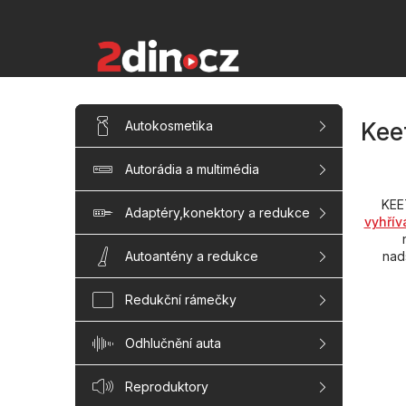
Přejít
na
obsah
P
Přeskočit
Autokosmetika
Kee
kategorie
o
s
Autorádia a multimédia
t
r
KEE
a
Adaptéry,konektory a redukce
vyhřív
n
n
nad
Autoantény a redukce
í
p
Redukční rámečky
a
n
Odhlučnění auta
e
l
Reproduktory
Řaze