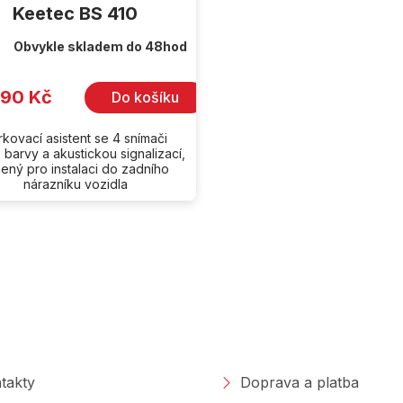
Keetec BS 410
Obvykle skladem do 48hod
790 Kč
Do košíku
rkovací asistent se 4 snímači
 barvy a akustickou signalizací,
ený pro instalaci do zadního
nárazníku vozidla
O
v
l
á
d
a
polečnosti
Nakupování
c
í
p
takty
Doprava a platba
r