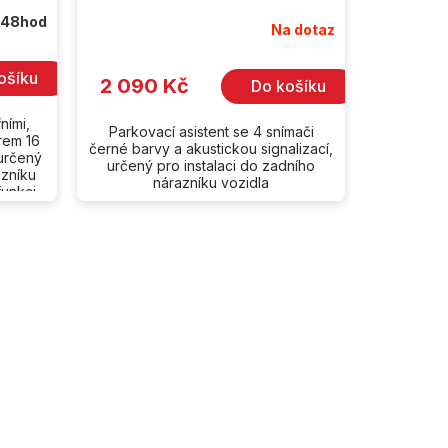
 48hod
Na dotaz
ošíku
2 090 Kč
Do košíku
ními,
Parkovací asistent se 4 snímači
rem 16
černé barvy a akustickou signalizací,
 určený
určený pro instalaci do zadního
azníku
nárazníku vozidla
unkci...