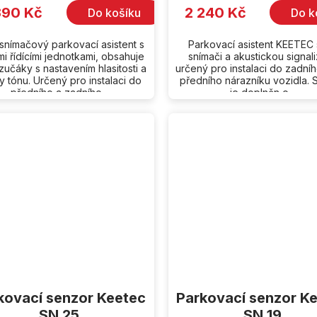
390 Kč
2 240 Kč
Do košíku
Do k
nímačový parkovací asistent s
Parkovací asistent KEETEC
i řídícími jednotkami, obsahuje
snímači a akustickou signali
zučáky s nastavením hlasitosti a
určený pro instalaci do zadní
y tónu. Určený pro instalaci do
předního nárazníku vozidla. 
předního a zadního...
je doplněn o...
kovací senzor Keetec
Parkovací senzor K
SN 25
SN 19