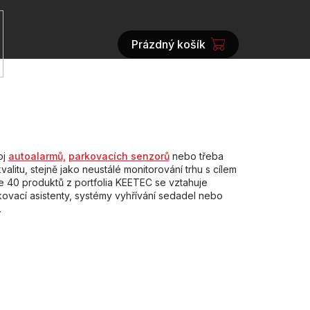
Prázdný košík
NÁKUPNÍ
KOŠÍK
oj
autoalarmů,
parkovacích senzorů
nebo třeba
kvalitu, stejně jako neustálé monitorování trhu s cílem
e 40 produktů z portfolia KEETEC se vztahuje
rkovací asistenty, systémy vyhřívání sedadel nebo
.