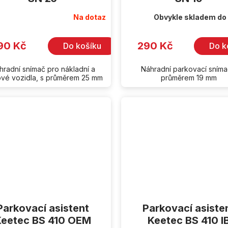
Na dotaz
Obvykle skladem do
90 Kč
290 Kč
Do košíku
Do k
hradní snímač pro nákladní a
Náhradní parkovací sníma
ové vozidla, s průměrem 25 mm
průměrem 19 mm
Parkovací asistent
Parkovací asiste
Keetec BS 410 OEM
Keetec BS 410 I