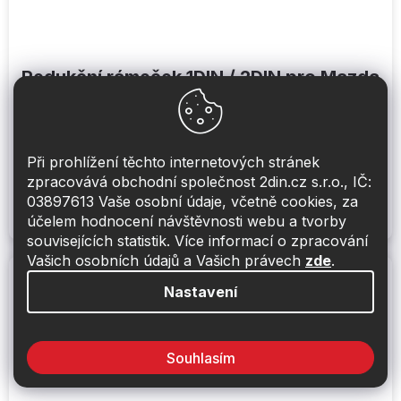
Redukční rámeček 1DIN / 2DIN pro Mazda
CX-9
Obvykle skladem do 48hod
Při prohlížení těchto internetových stránek
1 500 Kč
zpracovává obchodní společnost 2din.cz s.r.o., IČ:
Do košíku
03897613 Vaše osobní údaje, včetně cookies, za
účelem hodnocení návštěvnosti webu a tvorby
Redukční rámeček 1DIN / 2DIN pro Mazda CX-9 (07-13)
souvisejících statistik. Více informací o zpracování
Vašich osobních údajů a Vašich právech
zde
.
Nastavení
Souhlasím