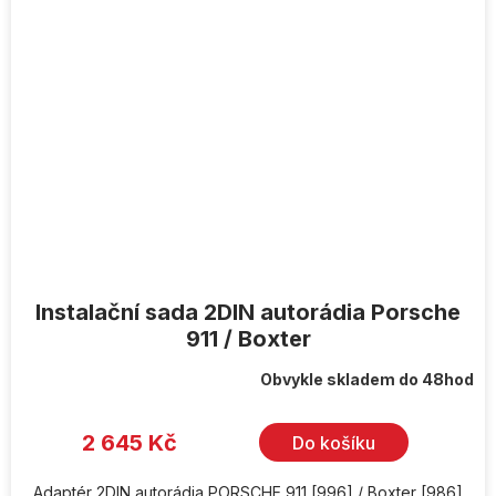
Instalační sada 2DIN autorádia Porsche
911 / Boxter
Obvykle skladem do 48hod
2 645 Kč
Do košíku
Adaptér 2DIN autorádia PORSCHE 911 [996] / Boxter [986]