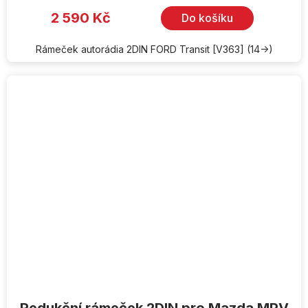
2 590 Kč
Do košíku
Rámeček autorádia 2DIN FORD Transit [V363] (14->)