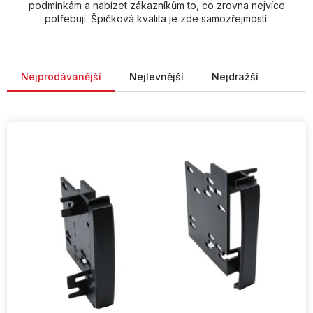
podmínkám a nabízet zákazníkům to, co zrovna nejvíce
potřebují. Špičková kvalita je zde samozřejmostí.
Řazení produktů
Nejprodávanější
Nejlevnější
Nejdražší
V
ý
p
i
s
p
r
o
d
u
k
t
ů