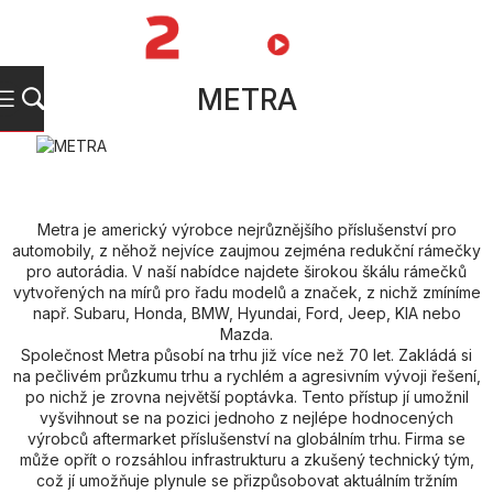
Přejít
na
NÁKUPNÍ
obsah
KOŠÍK
METRA
Metra je americký výrobce nejrůznějšího příslušenství pro
automobily, z něhož nejvíce zaujmou zejména redukční rámečky
pro autorádia. V naší nabídce najdete širokou škálu rámečků
vytvořených na mírů pro řadu modelů a značek, z nichž zmíníme
např. Subaru, Honda, BMW, Hyundai, Ford, Jeep, KIA nebo
Mazda.
Společnost Metra působí na trhu již více než 70 let. Zakládá si
na pečlivém průzkumu trhu a rychlém a agresivním vývoji řešení,
po nichž je zrovna největší poptávka. Tento přístup jí umožnil
vyšvihnout se na pozici jednoho z nejlépe hodnocených
výrobců aftermarket příslušenství na globálním trhu. Firma se
může opřít o rozsáhlou infrastrukturu a zkušený technický tým,
což jí umožňuje plynule se přizpůsobovat aktuálním tržním