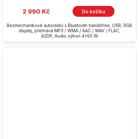
produktu
je
2 990 Kč
Do košíku
5,0
z
5
hvězdiček.
Bezmechanikové autorádio s Bluetooth handsfree, USB, RGB
displej, přehrává MP3 / WMA / AAC / WAV / FLAC,
A2DP, Audio výkon 4x50 W