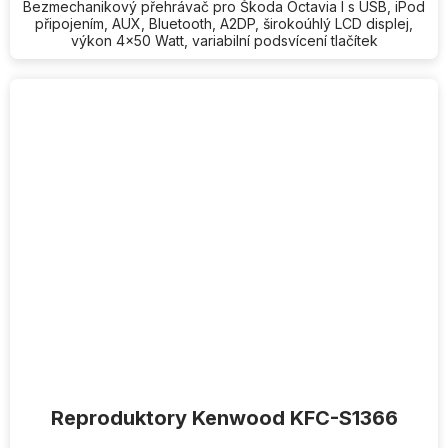
hvězdiček.
Bezmechanikový přehrávač pro Škoda Octavia I s USB, iPod
připojením, AUX, Bluetooth, A2DP, širokoúhlý LCD displej,
výkon 4x50 Watt, variabilní podsvícení tlačítek
Reproduktory Kenwood KFC-S1366