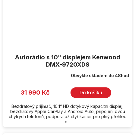
Autorádio s 10" displejem Kenwood
DMX-9720XDS
Obvykle skladem do 48hod
31 990 Kč
Do košíku
Bezdrátový přijímač, 10,1“ HD dotykový kapacitní displej,
bezdrátový Apple CarPlay a Android Auto, připojení dvou
chytrých telefonů, podpora až čtyř kamer pro plný přehled
o...