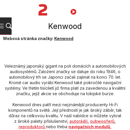
Přejít
na
NÁKUPNÍ
obsah
KOŠÍK
Kenwood
Webová stránka značky:
Kenwood
Veleznámý japonský gigant na poli domácích a automobilových
audiosystémů. Založení značky se datuje do roku 1946, o
automobilový trh se Japonci začali zajímat na konci 70. let.
Kromě car audio vyrábí Kenwood také pokročilé navigační
systémy. Ve třetím tisíciletí již firma platí za zavedenou a kvalitní
značku, jejíž akcie se obchoduje na tokijské burze.
Kenwood dnes patří mezi nejznámější producenty Hi-Fi
komponentů na světě. Její předností je jak široký záběr, tak
důraz na celkovou kvalitu. V naší nabídce si můžete vybrat
z široké palety příslušenství,
autorádií
,
subwooferů
,
reproduktorů
nebo třeba
navigačních modulů
.