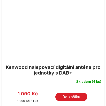
Kenwood nalepovací digitální anténa pro
jednotky s DAB+
Skladem
(4 ks)
Průměrné
hodnocení
produktu
je
1 090 Kč
5,0
Do košíku
z
Měrná
1 090 Kč / 1 ks
5
cena:
hvězdiček.