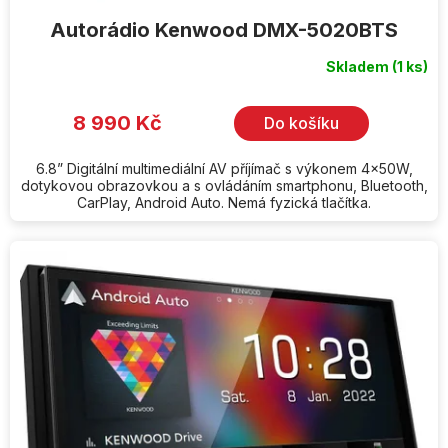
Autorádio Kenwood DMX-5020BTS
Skladem
(1 ks)
Průměrné
hodnocení
produktu
je
8 990 Kč
Do košíku
4,3
z
5
hvězdiček.
6.8” Digitální multimediální AV příjímač s výkonem 4x50W,
dotykovou obrazovkou a s ovládáním smartphonu, Bluetooth,
CarPlay, Android Auto. Nemá fyzická tlačítka.