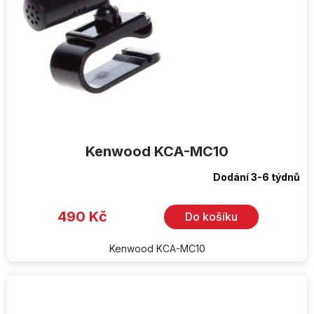
Kenwood KCA-MC10
Dodání 3-6 týdnů
Průměrné
hodnocení
produktu
je
490 Kč
Do košíku
5,0
z
5
hvězdiček.
Kenwood KCA-MC10