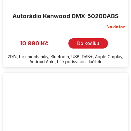
Autorádio Kenwood DMX-5020DABS
Na dotaz
Průměrné
hodnocení
produktu
je
10 990 Kč
Do košíku
5,0
z
5
hvězdiček.
2DIN, bez mechaniky, Bluetooth, USB, DAB+, Apple Carplay,
Android Auto, bílé podsvícení tlačítek