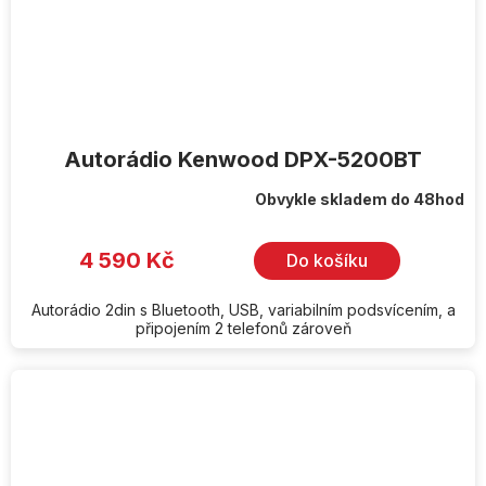
Autorádio Kenwood DPX-5200BT
Obvykle skladem do 48hod
Průměrné
hodnocení
produktu
je
4 590 Kč
Do košíku
4,0
z
5
hvězdiček.
Autorádio 2din s Bluetooth, USB, variabilním podsvícením, a
připojením 2 telefonů zároveň