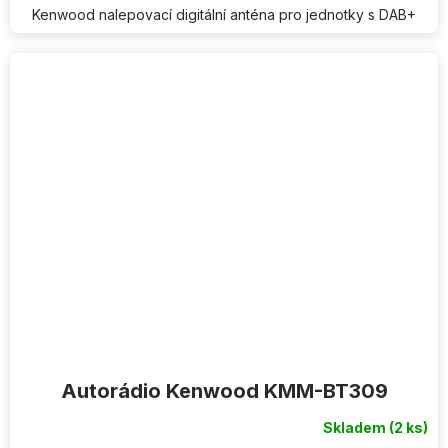
Kenwood nalepovací digitální anténa pro jednotky s DAB+
Autorádio Kenwood KMM-BT309
Skladem
(2 ks)
Průměrné
hodnocení