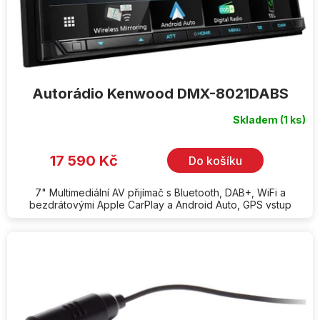
Autorádio Kenwood DMX-8021DABS
Skladem
(1 ks)
Průměrné
hodnocení
produktu
je
17 590 Kč
Do košíku
5,0
z
5
hvězdiček.
7" Multimediální AV přijímač s Bluetooth, DAB+, WiFi a
bezdrátovými Apple CarPlay a Android Auto, GPS vstup