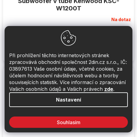
Subwoofer v tubě Kenwood KSC-
W1200T
Na dotaz
2 190 Kč
Do košíku
Frekvenční rozsah 40Hz-80kHz, průměr 12" (30 cm),
Při prohlížení těchto internetových stránek
subwoofer v tubě, max výkon 1200W, RMS 200W
zpracovává obchodní společnost 2din.cz s.r.o., IČ:
03897613 Vaše osobní údaje, včetně cookies, za
účelem hodnocení návštěvnosti webu a tvorby
souvisejících statistik. Více informací o zpracování
Vašich osobních údajů a Vašich právech
zde
.
Nastavení
Souhlasím