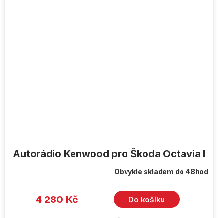
Autorádio Kenwood pro Škoda Octavia I
Obvykle skladem do 48hod
Průměrné
hodnocení
produktu
je
4 280 Kč
Do košíku
5,0
z
5