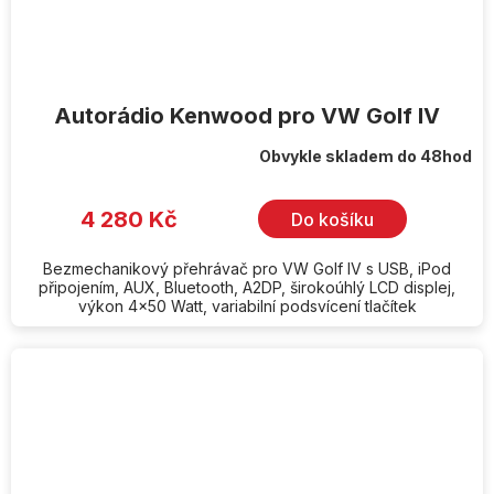
Autorádio Kenwood pro VW Golf IV
Obvykle skladem do 48hod
Průměrné
hodnocení
produktu
je
4 280 Kč
Do košíku
5,0
z
5
hvězdiček.
Bezmechanikový přehrávač pro VW Golf IV s USB, iPod
připojením, AUX, Bluetooth, A2DP, širokoúhlý LCD displej,
výkon 4x50 Watt, variabilní podsvícení tlačítek