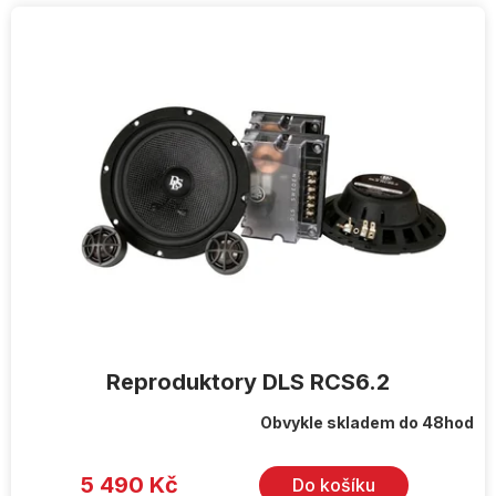
V
ý
p
i
s
p
r
o
d
u
k
t
ů
Reproduktory DLS RCS6.2
Obvykle skladem do 48hod
5 490 Kč
Do košíku