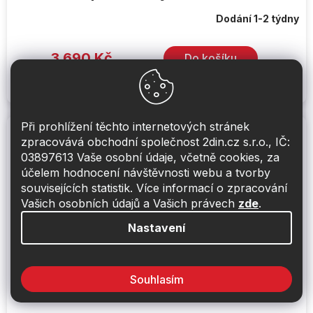
Dodání 1-2 týdny
3 690 Kč
Do košíku
100 mm, 60/180 W, 4 Ohmy, 80 dB, 60-20000 Hz
Při prohlížení těchto internetových stránek
zpracovává obchodní společnost 2din.cz s.r.o., IČ:
03897613 Vaše osobní údaje, včetně cookies, za
účelem hodnocení návštěvnosti webu a tvorby
souvisejících statistik. Více informací o zpracování
Vašich osobních údajů a Vašich právech
zde
.
Nastavení
Souhlasím