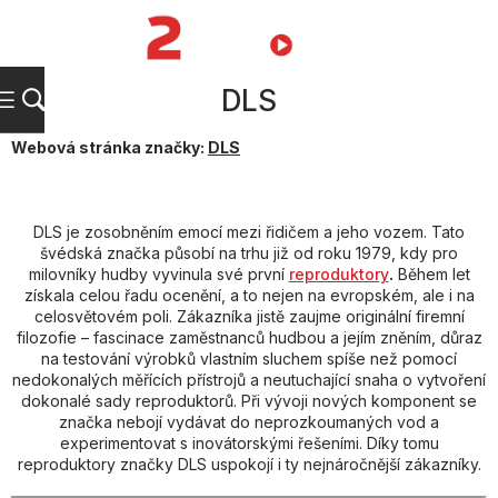
Přejít
na
NÁKUPNÍ
obsah
KOŠÍK
DLS
Webová stránka značky:
DLS
DLS je zosobněním emocí mezi řidičem a jeho vozem. Tato
švédská značka působí na trhu již od roku 1979, kdy pro
milovníky hudby vyvinula své první
reproduktory
.
Během let
získala celou řadu ocenění, a to nejen na evropském, ale i na
celosvětovém poli. Zákazníka jistě zaujme originální firemní
filozofie – fascinace zaměstnanců hudbou a jejím zněním, důraz
na testování výrobků vlastním sluchem spíše než pomocí
nedokonalých měřících přístrojů a neutuchající snaha o vytvoření
dokonalé sady reproduktorů. Při vývoji nových komponent se
značka nebojí vydávat do neprozkoumaných vod a
experimentovat s inovátorskými řešeními. Díky tomu
reproduktory značky DLS uspokojí i ty nejnáročnější zákazníky.