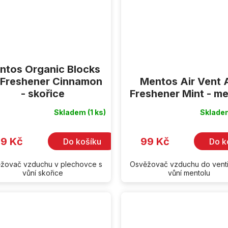
ntos Organic Blocks
 Freshener Cinnamon
Mentos Air Vent A
- skořice
Freshener Mint - me
Skladem
(1 ks)
Sklad
9 Kč
99 Kč
Do košíku
Do k
žovač vzduchu v plechovce s
Osvěžovač vzduchu do venti
vůní skořice
vůní mentolu