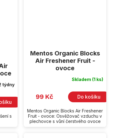
Mentos Organic Blocks
Air Freshener Fruit -
Air
ovoce
voce
Skladem
(1 ks)
2 týdny
99 Kč
Do košíku
ošíku
Mentos Organic Blocks Air Freshener
šení s
Fruit - ovoce: Osvěžovač vzduchu v
plechovce s vůní čerstvého ovoce