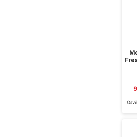
Me
Fre
9
Osvě