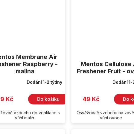
ntos Membrane Air
eshener Raspberry -
Mentos Cellulose 
malina
Freshener Fruit - o
Dodání 1-2 týdny
Dodání 1-
9 Kč
49 Kč
Do košíku
Do k
žovač vzduchu do ventilace s
Osvěžovač vzduchu na zavě
vůní malin
vůní ovoce