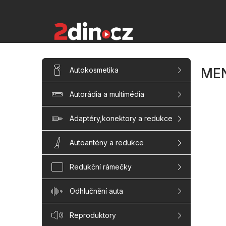
Přejít
na
obsah
P
Přeskočit
Autokosmetika
ME
kategorie
o
s
Autorádia a multimédia
t
r
a
Adaptéry,konektory a redukce
n
n
Autoantény a redukce
í
p
Redukční rámečky
a
n
Odhlučnění auta
e
l
Reproduktory