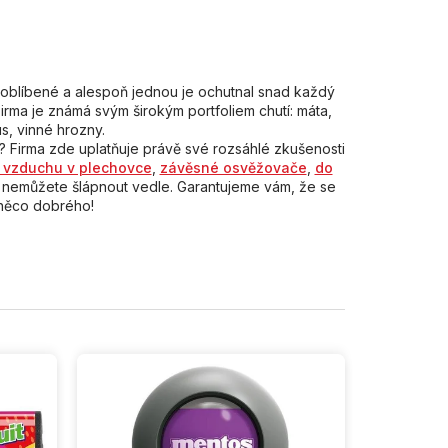
oblíbené a alespoň jednou je ochutnal snad každý
Firma je známá svým širokým portfoliem chutí: máta,
us, vinné hrozny.
? Firma zde uplatňuje právě své rozsáhlé zkušenosti
 vzduchu v plechovce
,
závěsné osvěžovače
,
do
y nemůžete šlápnout vedle. Garantujeme vám, že se
 něco dobrého!