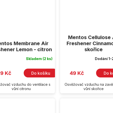
Mentos Cellulose 
ntos Membrane Air
Freshener Cinnamo
shener Lemon - citron
skořice
Skladem
(2 ks)
Dodání 1-
9 Kč
49 Kč
Do košíku
Do k
žovač vzduchu do ventilace s
Osvěžovač vzduchu na zavě
vůní citronu
vůní skořice