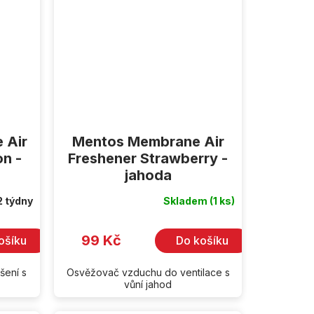
 Air
Mentos Membrane Air
n -
Freshener Strawberry -
jahoda
2 týdny
Skladem
(1 ks)
99 Kč
ošíku
Do košíku
šení s
Osvěžovač vzduchu do ventilace s
vůní jahod