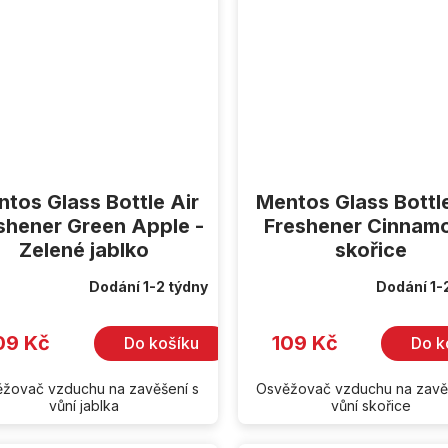
tos Glass Bottle Air
Mentos Glass Bottle
shener Green Apple -
Freshener Cinnamo
Zelené jablko
skořice
Dodání 1-2 týdny
Dodání 1-
09 Kč
109 Kč
Do košíku
Do k
žovač vzduchu na zavěšení s
Osvěžovač vzduchu na zavě
vůní jablka
vůní skořice