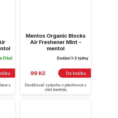
Mentos Organic Blocks
ir
Air Freshener Mint -
ntol
mentol
em
(1 ks)
Dodání 1-2 týdny
99 Kč
ošíku
Do košíku
lace s
Osvěžovač vzduchu v plechovce s
vůní mentolu