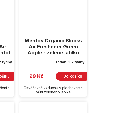
Mentos Organic Blocks
Air
Air Freshener Green
ntol
Apple - zelené jablko
2 týdny
Dodání 1-2 týdny
99 Kč
ošíku
Do košíku
šení s
Osvěžovač vzduchu v plechovce s
vůní zeleného jablka