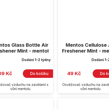
tos Glass Bottle Air
Mentos Cellulose 
shener Mint - mentol
Freshener Mint - me
Dodání 1-2 týdny
Dodání 1-
09 Kč
49 Kč
Do košíku
Do k
žovač vzduchu na zavěšení s
Osvěžovač vzduchu na zavě
vůní mentolu
vůní mentolu