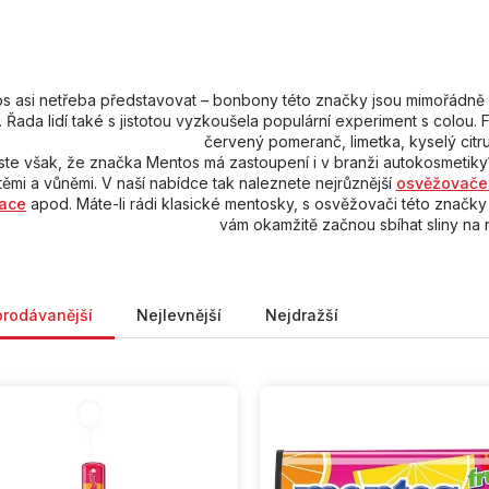
s asi netřeba představovat – bonbony této značky jsou mimořádně 
. Řada lidí také s jistotou vyzkoušela populární experiment s colou. 
červený pomeranč, limetka, kyselý citr
jste však, že značka Mentos má zastoupení i v branži autokosmetiky
těmi a vůněmi. V naší nabídce tak naleznete nejrůznější
osvěžovače
lace
apod. Máte-li rádi klasické mentosky, s osvěžovači této značk
vám okamžitě začnou sbíhat sliny na
ní produktů
prodávanější
Nejlevnější
Nejdražší