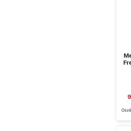
Me
Fr
9
Osvě