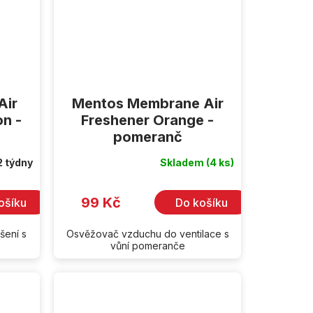
Air
Mentos Membrane Air
n -
Freshener Orange -
pomeranč
2 týdny
Skladem
(4 ks)
99 Kč
ošíku
Do košíku
šení s
Osvěžovač vzduchu do ventilace s
vůní pomeranče