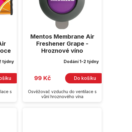
Mentos Membrane Air
ir
Freshener Grape -
voce
Hroznové víno
2 týdny
Dodání 1-2 týdny
99 Kč
ošíku
Do košíku
lace s
Osvěžovač vzduchu do ventilace s
vůní hroznového vína