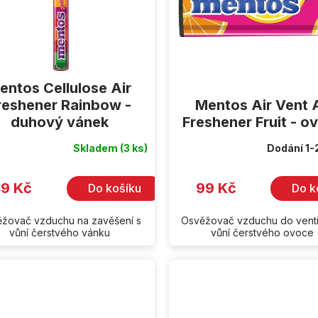
entos Cellulose Air
reshener Rainbow -
Mentos Air Vent A
duhový vánek
Freshener Fruit - o
Skladem
(3 ks)
Dodání 1-
9 Kč
99 Kč
Do košíku
Do k
žovač vzduchu na zavěšení s
Osvěžovač vzduchu do venti
vůní čerstvého vánku
vůní čerstvého ovoce