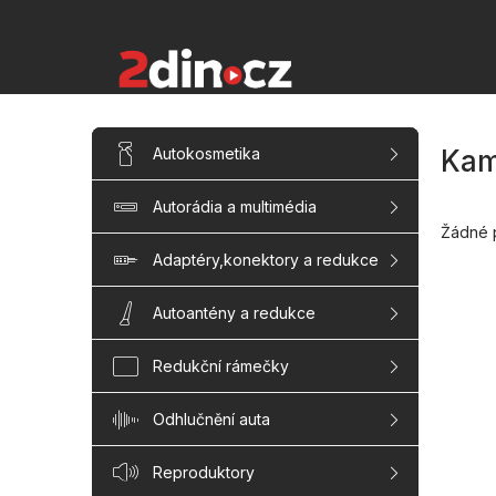
Přejít
na
obsah
P
Přeskočit
Autokosmetika
Kam
kategorie
o
s
Autorádia a multimédia
t
r
Žádné 
a
Adaptéry,konektory a redukce
n
n
Autoantény a redukce
í
p
Redukční rámečky
a
n
Odhlučnění auta
e
l
Reproduktory