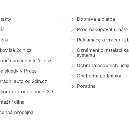
polečnosti
Nakupování
takty
Doprava a platba
ás
Proč nakupovat u nás?
iera
Reklamace a vrácení zb
koviště 2din.cz
Oznámení o instalaci k
systému
torie společnosti 2din.cz
Ochrana osobních údaj
e sklady v Praze
Obchodní podmínky
radní auto od 2din.cz
Poradna
figurátor odhlučnění 3D
tážní dílna
enná prodejna