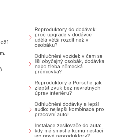
Poradna &amp;
Blog
Reproduktory do dodávek:
proč upgrade v dodávce
udělá větší rozdíl než v
oží
osobáku?
am.
Odhlučnění vozidel: v čem se
liší obyčejný osobák, dodávka
nebo třeba německá
ů
prémiovka?
Reproduktory a Porsche: jak
zlepšit zvuk bez nevratných
úprav interiéru?
Odhlučnění dodávky a lepší
audio: nejlepší kombinace pro
pracovní auto!
Instalace zesilovače do auta:
kdy má smysl a komu nestačí
jen nové reproduktory?