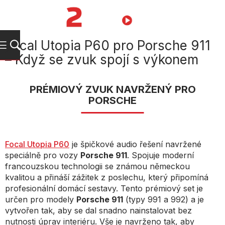
Přejít
na
NÁKUPNÍ
obsah
KOŠÍK
Focal Utopia P60 pro Porsche 911
– Když se zvuk spojí s výkonem
PRÉMIOVÝ ZVUK NAVRŽENÝ PRO
PORSCHE
Focal Utopia P60
je špičkové audio řešení navržené
speciálně pro vozy
Porsche 911
. Spojuje moderní
francouzskou technologii se známou německou
kvalitou a přináší zážitek z poslechu, který připomíná
profesionální domácí sestavy. Tento prémiový set je
určen pro modely
Porsche 911
(typy 991 a 992) a je
vytvořen tak, aby se dal snadno nainstalovat bez
nutnosti úprav interiéru. Vše je navrženo tak, aby