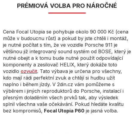
PRÉMIOVÁ VOLBA PRO NÁROČNÉ
Cena Focal Utopia se pohybuje okolo 90 000 Kč (cena
může v budoucnu růst) a pokud by jste chtěli i montáž,
je nutné počítat s tím, že ve vozidle Porsche 911 je
většinou již integrovaný sound systém od BOSE, který je
nutné obejit a k tomu bude nutné použít odpovídající
komponenty a zesilovač HELIX, který dokáže toto
vozidlo
ozvučit
. Tato výbava je určena pro všechny,
kdo mají rádi perfektní zvuk a chtějí si hudbu užít
naplno i během jízdy. V 2din.cz vám pomůžeme s
výběrem i jiných reproduktorů do Porsche, instalací i
přesným doladěním všech prvků tak, aby výsledek
splnil všechna vaše očekávání. Pokud hledáte kvalitu
bez kompromisů,
Focal Utopia P60
je jasná volba.