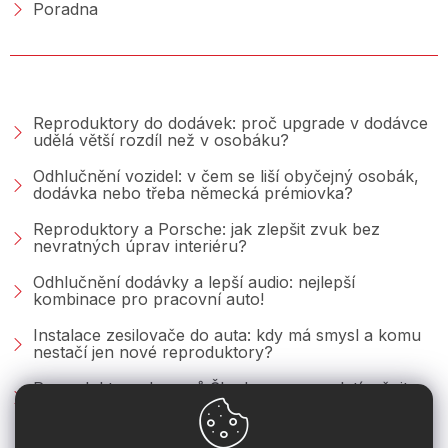
Poradna
PORADNA &AMP; BLOG
Reproduktory do dodávek: proč upgrade v dodávce
udělá větší rozdíl než v osobáku?
Odhlučnění vozidel: v čem se liší obyčejný osobák,
dodávka nebo třeba německá prémiovka?
Reproduktory a Porsche: jak zlepšit zvuk bez
nevratných úprav interiéru?
Odhlučnění dodávky a lepší audio: nejlepší
kombinace pro pracovní auto!
Instalace zesilovače do auta: kdy má smysl a komu
nestačí jen nové reproduktory?
Reproduktory do vozů Škoda: co se vyplatí měnit u
Fabie, Octavie a Superbu?