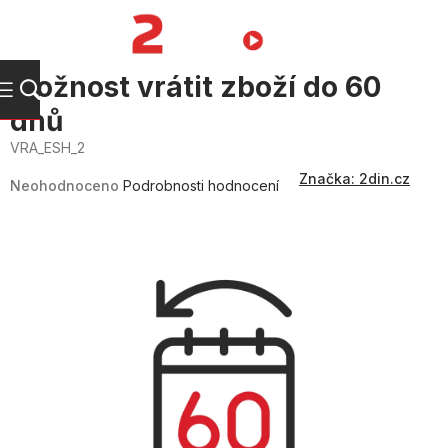
Přejít
na
NÁKUPNÍ
obsah
KOŠÍK
Možnost vrátit zboží do 60
dnů
VRA_ESH_2
Průměrné
Značka:
2din.cz
hodnocení
Neohodnoceno
Podrobnosti hodnocení
produktu
je
0,0
z
5
hvězdiček.