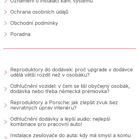
Oznámení o instalaci kam. systému
Ochrana osobních údajů
Obchodní podmínky
Poradna
PORADNA &AMP; BLOG
Reproduktory do dodávek: proč upgrade v dodávce
udělá větší rozdíl než v osobáku?
Odhlučnění vozidel: v čem se liší obyčejný osobák,
dodávka nebo třeba německá prémiovka?
Reproduktory a Porsche: jak zlepšit zvuk bez
nevratných úprav interiéru?
Odhlučnění dodávky a lepší audio: nejlepší
kombinace pro pracovní auto!
Instalace zesilovače do auta: kdy má smysl a komu