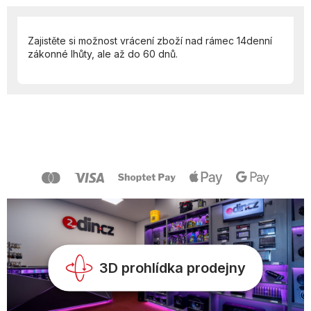
Zajistěte si možnost vrácení zboží nad rámec 14denní
zákonné lhůty, ale až do 60 dnů.
Z
á
p
a
t
í
3D prohlídka prodejny