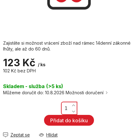
Zajistěte si možnost vrácení zboží nad rámec 14denní zákonné
lhůty, ale až do 60 dnů.
123 Kč
/ ks
102 Kč bez DPH
Měrná
cena:
Skladem - služba
(>5 ks)
Můžeme doručit do:
10.8.2026
Možnosti doručení
Přidat do košíku
Zeptat se
Hlídat