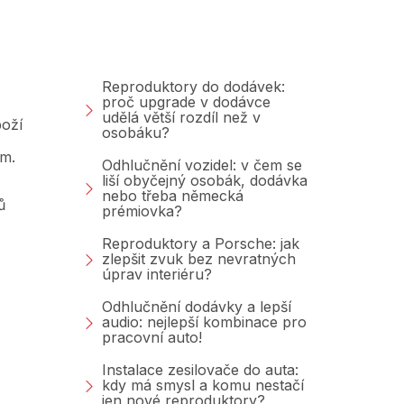
Poradna &amp;
Blog
Reproduktory do dodávek:
proč upgrade v dodávce
udělá větší rozdíl než v
oží
osobáku?
am.
Odhlučnění vozidel: v čem se
liší obyčejný osobák, dodávka
nebo třeba německá
ů
prémiovka?
Reproduktory a Porsche: jak
zlepšit zvuk bez nevratných
úprav interiéru?
Odhlučnění dodávky a lepší
audio: nejlepší kombinace pro
pracovní auto!
Instalace zesilovače do auta:
kdy má smysl a komu nestačí
jen nové reproduktory?