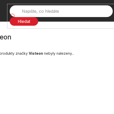
Hledat
teon
produkty značky
Visteon
nebyly nalezeny...