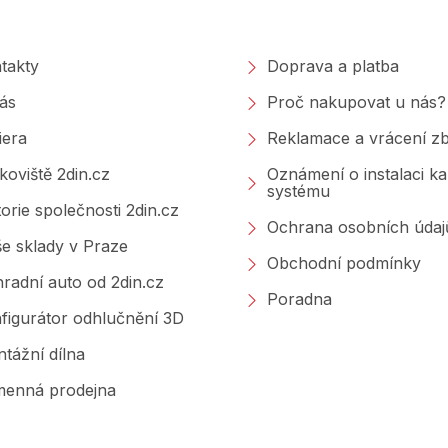
polečnosti
Nakupování
takty
Doprava a platba
ás
Proč nakupovat u nás?
iera
Reklamace a vrácení zb
koviště 2din.cz
Oznámení o instalaci k
systému
torie společnosti 2din.cz
Ochrana osobních údaj
e sklady v Praze
Obchodní podmínky
radní auto od 2din.cz
Poradna
figurátor odhlučnění 3D
tážní dílna
enná prodejna