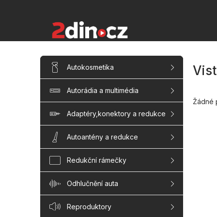
Přejít
na
obsah
P
Přeskočit
Autokosmetika
Vis
kategorie
o
s
Autorádia a multimédia
t
r
Žádné 
a
Adaptéry,konektory a redukce
n
n
Autoantény a redukce
í
p
Redukční rámečky
a
n
Odhlučnění auta
e
l
Reproduktory