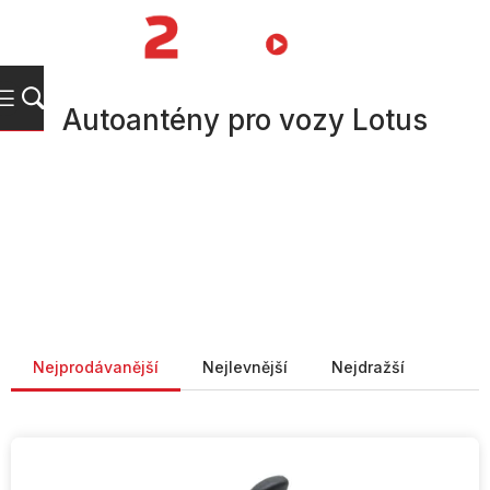
Přejít
na
NÁKUPNÍ
obsah
KOŠÍK
Autoantény pro vozy Lotus
Řazení produktů
Nejprodávanější
Nejlevnější
Nejdražší
V
ý
p