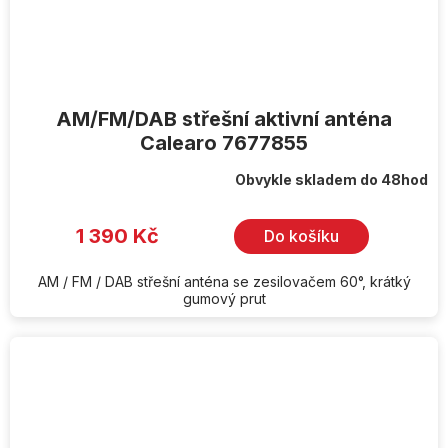
AM/FM/DAB střešní aktivní anténa
Calearo 7677855
Obvykle skladem do 48hod
1 390 Kč
Do košíku
AM / FM / DAB střešní anténa se zesilovačem 60°, krátký
gumový prut