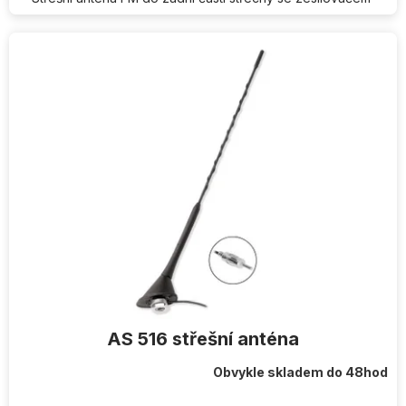
AS 516 střešní anténa
Obvykle skladem do 48hod
Průměrné
hodnocení
produktu