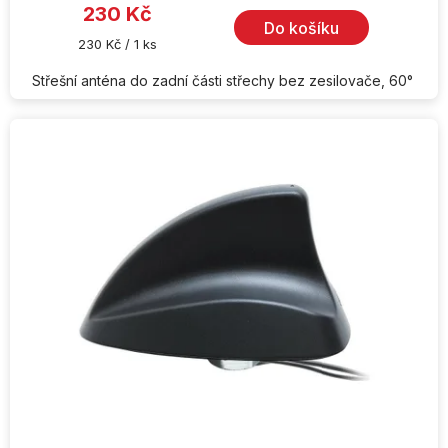
je
230 Kč
5,0
Do košíku
z
Měrná
230 Kč / 1 ks
5
cena:
hvězdiček.
Střešní anténa do zadní části střechy bez zesilovače, 60°