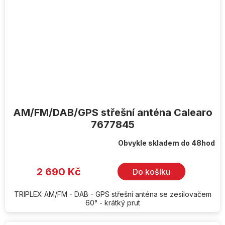
AM/FM/DAB/GPS střešní anténa Calearo
7677845
Obvykle skladem do 48hod
2 690 Kč
Do košíku
TRIPLEX AM/FM - DAB - GPS střešní anténa se zesilovačem
60° - krátký prut