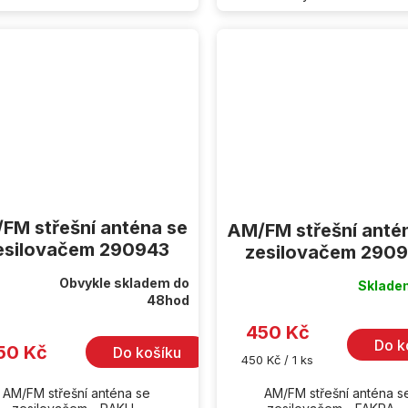
FM střešní anténa se
AM/FM střešní anté
esilovačem 290943
zesilovačem 290
Obvykle skladem do
Sklad
Průměrné
rné
48hod
hodnocení
cení
produktu
ktu
je
450 Kč
5,0
Do k
50 Kč
Do košíku
z
Měrná
450 Kč / 1 ks
5
cena:
hvězdiček.
iček.
AM/FM střešní anténa se
AM/FM střešní anténa s