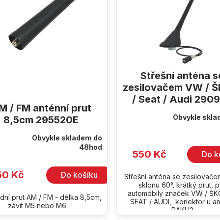
Střešní anténa s
zesilovačem VW / 
/ Seat / Audi 290
M / FM anténní prut
Obvykle skla
8,5cm 295520E
Průměrné
hodnocení
produktu
Obvykle skladem do
rné
je
48hod
cení
5,0
550 Kč
Do k
ktu
z
5
hvězdiček.
50 Kč
Do košíku
Střešní anténa se zesilovače
sklonu 60°, krátký prut, 
iček.
automobily značek VW / ŠK
dní prut AM / FM - délka 8,5cm,
SEAT / AUDI, konektor u a
závit M5 nebo M6
RAKU2