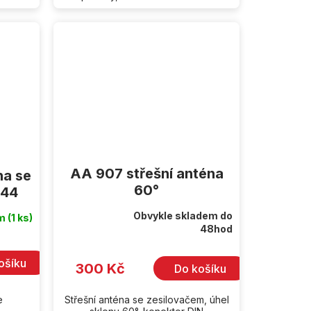
AA 907 střešní anténa
na se
60°
944
Obvykle skladem do
em
(1 ks)
Průměrné
48hod
hodnocení
produktu
je
ošíku
5,0
300 Kč
Do košíku
z
5
hvězdiček.
e
Střešní anténa se zesilovačem, úhel