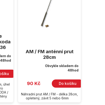
e
Škoda
936
AM / FM anténní prut
dem do
28cm
48hod
Obvykle skladem do
Průměrné
48hod
hodnocení
ošíku
produktu
je
5,0
90 Kč
Do košíku
m, úhel
z
5
pro
hvězdiček.
ODA /
Náhradní prut AM / FM - délka 28cm,
ntény
opletený, závit 5 nebo 6mm