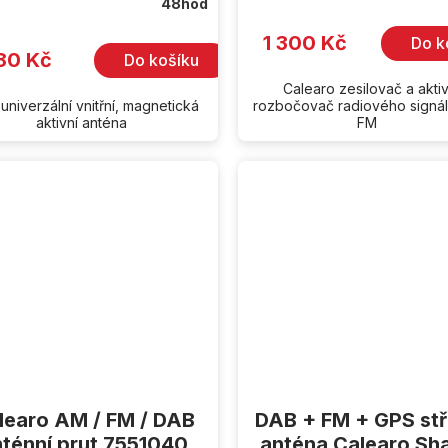
48hod
cení
ktu
1 300 Kč
Do k
80 Kč
Do košíku
Calearo zesilovač a aktiv
iček.
univerzální vnitřní, magnetická
rozbočovač radiového signál
aktivní anténa
FM
learo AM / FM / DAB
DAB + FM + GPS stř
nténní prut 7551040
anténa Calearo Sh