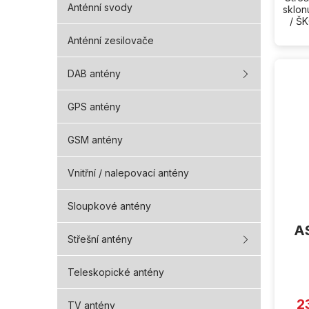
Anténní svody
sklon
/ ŠK
Anténní zesilovače
DAB antény
GPS antény
GSM antény
Vnitřní / nalepovací antény
Sloupkové antény
AS
Střešní antény
Průmě
Teleskopické antény
hodno
produ
je
2
5,0
TV antény