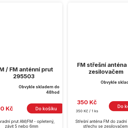
FM střešní anténa
M / FM anténní prut
zesilovačem
295503
Obvykle skla
Průměrné
Obvykle skladem do
hodnocení
rné
48hod
produktu
cení
je
ktu
350 Kč
5,0
z
Do k
0 Kč
Do košíku
5
Měrná
350 Kč / 1 ks
hvězdiček.
cena:
iček.
radní prut AM/FM - opletený,
Střešní anténa FM do zadní 
závit 5 nebo 6mm
střechy se zesilovače