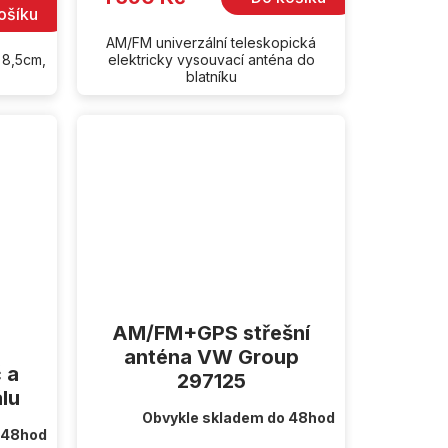
ošíku
AM/FM univerzální teleskopická
 8,5cm,
elektricky vysouvací anténa do
blatníku
AM/FM+GPS střešní
anténa VW Group
 a
297125
lu
Obvykle skladem do 48hod
 48hod