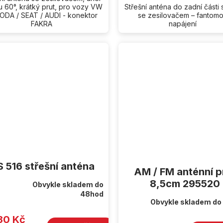
u 60°, krátký prut, pro vozy VW
Střešní anténa do zadní části 
ODA / SEAT / AUDI - konektor
se zesilovačem – fantom
FAKRA
napájení
 516 střešní anténa
AM / FM anténní p
8,5cm 295520
Obvykle skladem do
rné
48hod
cení
Obvykle skladem do
ktu
30 Kč