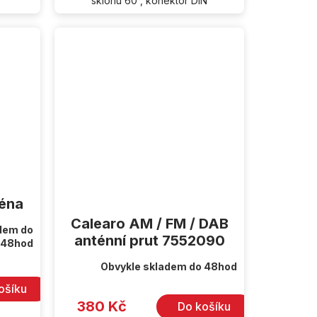
A
sklonu 60°, konektor DIN
téna
Calearo AM / FM / DAB
dem do
anténní prut 7552090
48hod
Obvykle skladem do 48hod
ošíku
380 Kč
Do košíku