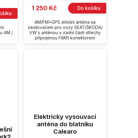
1 250 Kč
Do košíku
ošíku
AM/FM+GPS střešní anténa se
ní
zesilovačem pro vozy SEAT/ŠKODA/
u AM /
VW s anténou v zadní části střechy
připojenou FAKR konektorem
Elektricky vysouvací
anténa do blatníku
ešní
Calearo
ark2