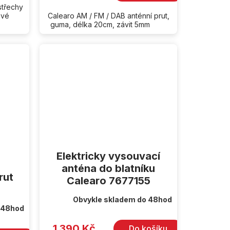
střechy
ové
Calearo AM / FM / DAB anténní prut,
guma, délka 20cm, závit 5mm
Elektricky vysouvací
anténa do blatníku
rut
Calearo 7677155
Obvykle skladem do 48hod
 48hod
1 390 Kč
Do košíku