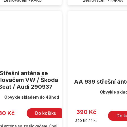
zesilovačem - RAKU
zesilovačem - FAKR
Střešní anténa se
ilovačem VW / Škoda
AA 939 střešní an
 Seat / Audi 290937
Obvykle skla
Průměrné
Obvykle skladem do 48hod
hodnocení
produktu
je
390 Kč
5,0
80 Kč
Do košíku
z
Do k
5
Měrná
390 Kč / 1 ks
hvězdiček.
cena:
ní anténa se zesilovačem, úhel