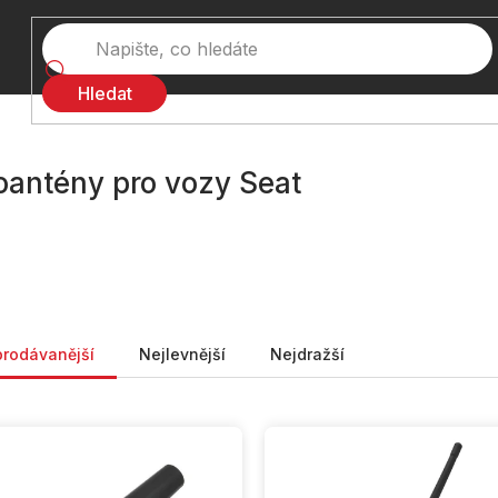
Hledat
oantény pro vozy Seat
ní produktů
prodávanější
Nejlevnější
Nejdražší