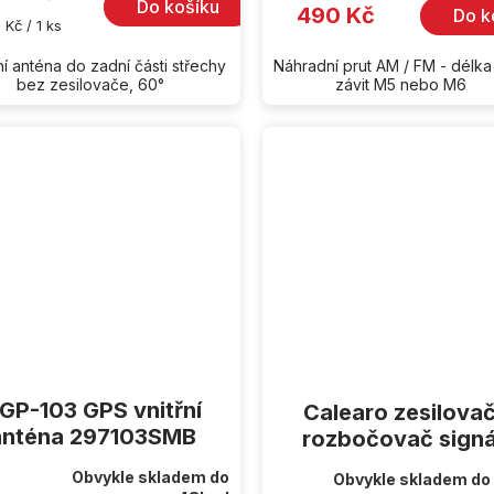
Do košíku
490 Kč
Do k
rná
 Kč / 1 ks
iček.
a:
ní anténa do zadní části střechy
Náhradní prut AM / FM - délka
bez zesilovače, 60°
závit M5 nebo M6
GP-103 GPS vnitřní
Calearo zesilovač
anténa 297103SMB
rozbočovač signá
Obvykle skladem do
Obvykle skladem do
rné