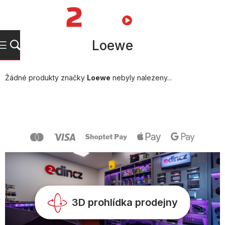
Přejít
na
NÁKUPNÍ
obsah
KOŠÍK
Loewe
Žádné produkty značky
Loewe
nebyly nalezeny...
Z
á
p
a
t
í
3D prohlídka prodejny