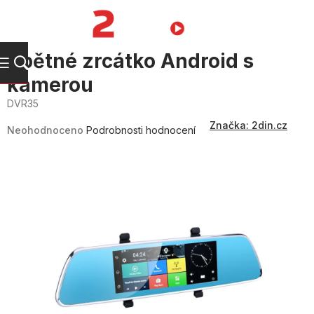
Přejít
na
NÁKUPNÍ
obsah
KOŠÍK
Zpětné zrcátko Android s
kamerou
DVR35
Průměrné
Značka:
2din.cz
hodnocení
Neohodnoceno
Podrobnosti hodnocení
produktu
je
0,0
z
5
hvězdiček.