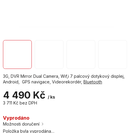
3G, DVR Mirror Dual Camera, Wif,i 7 palcový dotykový displej,
Android, GPS navigace, Videorekordér,
Bluetooth
4 490 Kč
/ ks
3 711 Kč bez DPH
Měrná
cena:
Vyprodáno
Možnosti doručení
Položka byla vyprodána…