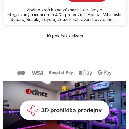
Zpětné zrcátko se záznamníkem jízdy a
integrovaným monitorem 4,3'' pro vozidla Honda, Mitsubishi,
Subaru, Suzuki, Toyota, slouží k nahrávání trasy během...
10
položek celkem
O
v
l
Z
á
á
d
p
a
a
c
t
í
í
p
r
v
k
y
v
3D prohlídka prodejny
ý
p
i