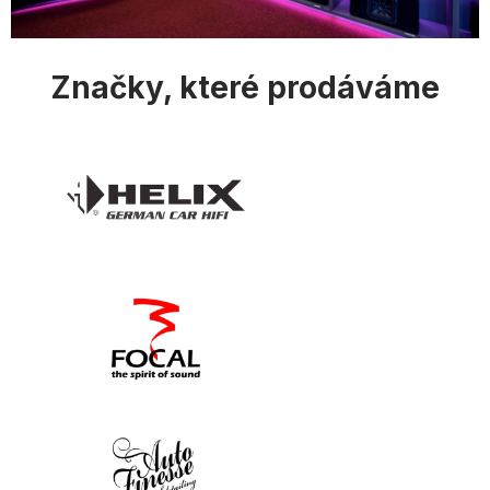
s
u
Značky, které prodáváme