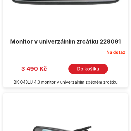
u
k
t
ů
Monitor v univerzálním zrcátku 228091
Na dotaz
3 490 Kč
Do košíku
BK-043LU 4,3 monitor v univerzálním zpětném zrcátku