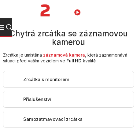
Přejít
na
NÁKUPNÍ
obsah
KOŠÍK
Chytrá zrcátka se záznamovou
kamerou
Zrcátka je umístěna
záznamová
kamera
, která zaznamenává
situaci před vaším vozidlem ve
Full HD
kvalitě.
Zrcátka s monitorem
Příslušenství
Samozatmavovací zrcátka