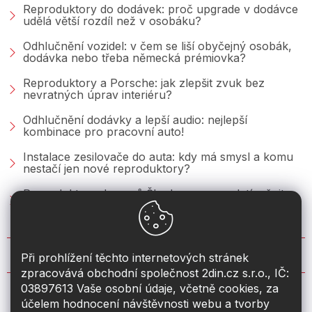
Reproduktory do dodávek: proč upgrade v dodávce
udělá větší rozdíl než v osobáku?
Odhlučnění vozidel: v čem se liší obyčejný osobák,
dodávka nebo třeba německá prémiovka?
Reproduktory a Porsche: jak zlepšit zvuk bez
nevratných úprav interiéru?
Odhlučnění dodávky a lepší audio: nejlepší
kombinace pro pracovní auto!
Instalace zesilovače do auta: kdy má smysl a komu
nestačí jen nové reproduktory?
Reproduktory do vozů Škoda: co se vyplatí měnit u
Fabie, Octavie a Superbu?
KONTAKT
Při prohlížení těchto internetových stránek
zpracovává obchodní společnost 2din.cz s.r.o., IČ:
03897613 Vaše osobní údaje, včetně cookies, za
info
@
2din.cz
účelem hodnocení návštěvnosti webu a tvorby