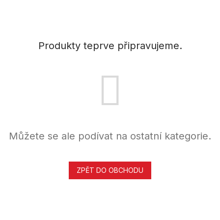
Produkty teprve připravujeme.
Můžete se ale podívat na ostatní kategorie.
ZPĚT DO OBCHODU
Z
á