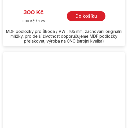
300 Kč
Do košíku
Měrná
300 Kč / 1 ks
cena:
MDF podložky pro Škoda / VW , 165 mm, zachování originální
mřížky, pro delší životnost doporučujeme MDF podložky
přelakovat, výroba na CNC (strojní kvalita)