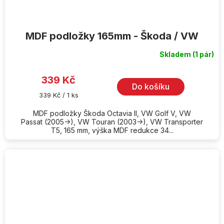
MDF podložky 165mm - Škoda / VW
Skladem
(1 pár)
339 Kč
Do košíku
Měrná
339 Kč / 1 ks
cena:
MDF podložky Škoda Octavia II, VW Golf V, VW
Passat (2005->), VW Touran (2003->), VW Transporter
T5, 165 mm, výška MDF redukce 34...