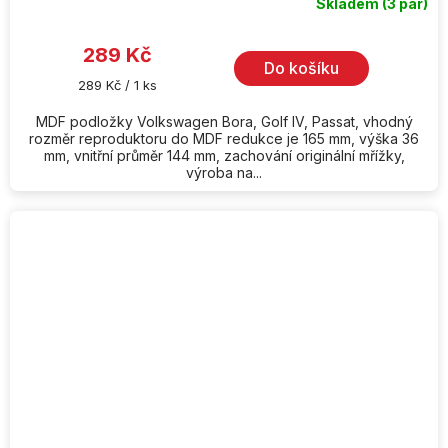
Skladem
(3 pár)
289 Kč
Do košíku
Měrná
289 Kč / 1 ks
cena:
MDF podložky Volkswagen Bora, Golf IV, Passat, vhodný
rozměr reproduktoru do MDF redukce je 165 mm, výška 36
mm, vnitřní průměr 144 mm, zachování originální mřížky,
výroba na...