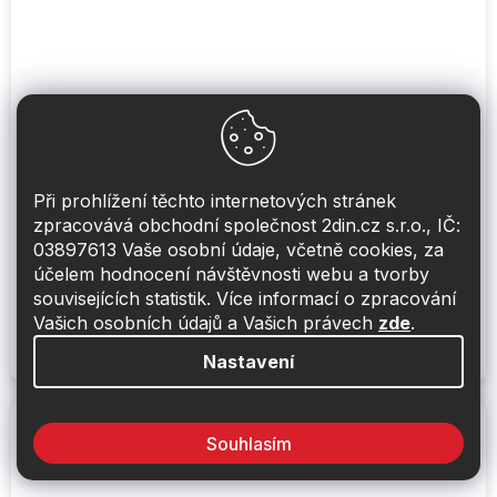
HELIX CFMK165 VW.7 (FDM)
Při prohlížení těchto internetových stránek
Skladem
(2 ks)
zpracovává obchodní společnost 2din.cz s.r.o., IČ:
03897613 Vaše osobní údaje, včetně cookies, za
1 990 Kč
Do košíku
účelem hodnocení návštěvnosti webu a tvorby
souvisejících statistik. Více informací o zpracování
Vašich osobních údajů a Vašich právech
zde
.
Adaptační kroužek pro 165mm středobasové reproduktory
COMPOSE s technologií FlexMount165 pro vozy Volkswagen
T7 (zadní)
Nastavení
Souhlasím