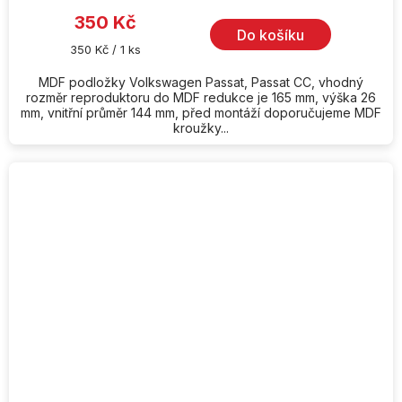
350 Kč
Do košíku
Měrná
350 Kč / 1 ks
cena:
MDF podložky Volkswagen Passat, Passat CC, vhodný
rozměr reproduktoru do MDF redukce je 165 mm, výška 26
mm, vnitřní průměr 144 mm, před montáží doporučujeme MDF
kroužky...