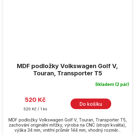
MDF podložky Volkswagen Golf V,
Touran, Transporter T5
Skladem
(2 pár)
520 Kč
Do košíku
Měrná
520 Kč / 1 ks
cena:
MDF podložky Volkswagen Golf V, Touran, Transporter T5,
zachování originální mřížky, výroba na CNC (strojní kvalita),
výška 34 mm, vnitřní průměr 144 mm, vhodný rozměr...