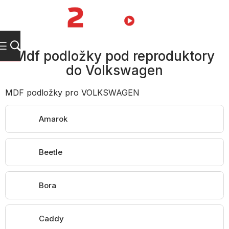
Přejít
na
NÁKUPNÍ
obsah
KOŠÍK
Mdf podložky pod reproduktory
do Volkswagen
MDF podložky pro VOLKSWAGEN
Amarok
Beetle
Bora
Caddy