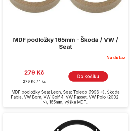
k
t
ů
MDF podložky 165mm - Škoda / VW /
Seat
Na dotaz
279 Kč
Do košíku
Měrná
279 Kč / 1 ks
cena:
MDF podložky Seat Leon, Seat Toledo (1996->), Škoda
Fabia, VW Bora, VW Golf 4, VW Passat, VW Polo (2002-
>), 165mm, výška MDF...