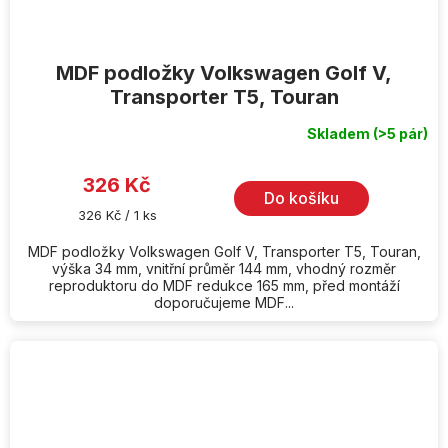
MDF podložky Volkswagen Golf V,
Transporter T5, Touran
Skladem
(>5 pár)
326 Kč
Do košíku
Měrná
326 Kč / 1 ks
cena:
MDF podložky Volkswagen Golf V, Transporter T5, Touran,
výška 34 mm, vnitřní průměr 144 mm, vhodný rozměr
reproduktoru do MDF redukce 165 mm, před montáží
doporučujeme MDF...