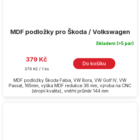
MDF podložky pro Škoda / Volkswagen
Skladem
(>5 pár)
379 Kč
Do košíku
Měrná
379 Kč / 1 ks
cena:
MDF podložky Škoda Fabia, VW Bora, VW Golf IV, VW
Passat, 165mm, výška MDF redukce 36 mm, výroba na CNC
(strojní kvalita), vnitřní průměr 144 mm