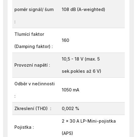
poměr signál/ šum
108 dB (A-weighted)
:
Tlumící faktor
160
(Damping faktor) :
10,5 - 18 V (max. 5
Provozní napětí :
sek.pokles až 6 V)
Odběr v nečinnosti
1050 mA
:
Zkreslení (THD) :
0,002 %
2 x 30 A
LP-Mini-pojistka
Pojistka :
(APS)