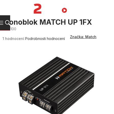
Přejít
na
NÁKUPNÍ
obsah
KOŠÍK
Monoblok MATCH UP 1FX
M110100
Průměrné
Značka:
Match
hodnocení
1 hodnocení
Podrobnosti hodnocení
produktu
je
5,0
z
5
hvězdiček.