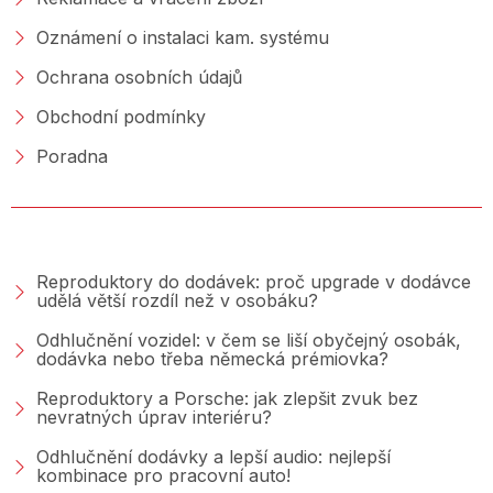
Oznámení o instalaci kam. systému
Ochrana osobních údajů
Obchodní podmínky
Poradna
PORADNA &AMP; BLOG
Reproduktory do dodávek: proč upgrade v dodávce
udělá větší rozdíl než v osobáku?
Odhlučnění vozidel: v čem se liší obyčejný osobák,
dodávka nebo třeba německá prémiovka?
Reproduktory a Porsche: jak zlepšit zvuk bez
nevratných úprav interiéru?
Odhlučnění dodávky a lepší audio: nejlepší
kombinace pro pracovní auto!