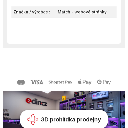
:
Značka / výrobce :
Match -
webové stránky
Z
á
p
a
t
í
3D prohlídka prodejny