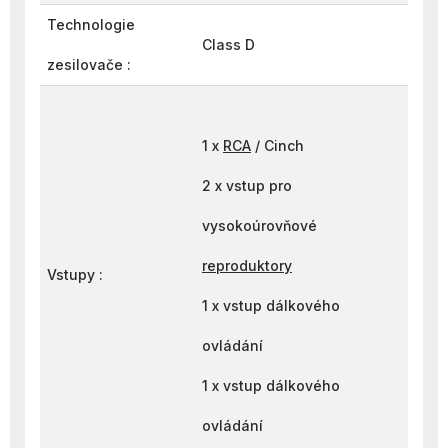
Technologie
Class D
zesilovače :
1 x
RCA
/ Cinch
2 x vstup pro
vysokoúrovňové
reproduktory
Vstupy :
1 x vstup dálkového
ovládání
1 x vstup dálkového
ovládání