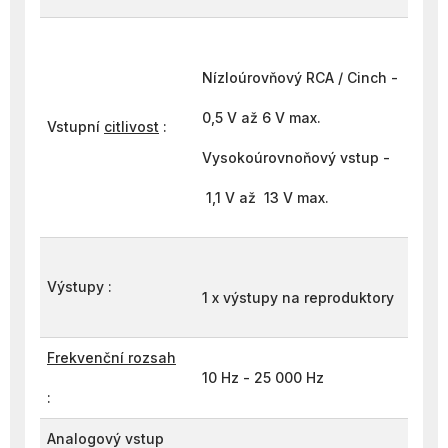
Nízloúrovňový RCA / Cinch -
0,5 V až 6 V max.
Vstupní
citlivost
:
Vysokoúrovnoňový vstup -
1,1 V až 13 V max.
Výstupy :
1 x výstupy na reproduktory
Frekvenční rozsah
10 Hz - 25 000 Hz
:
Analogový vstup