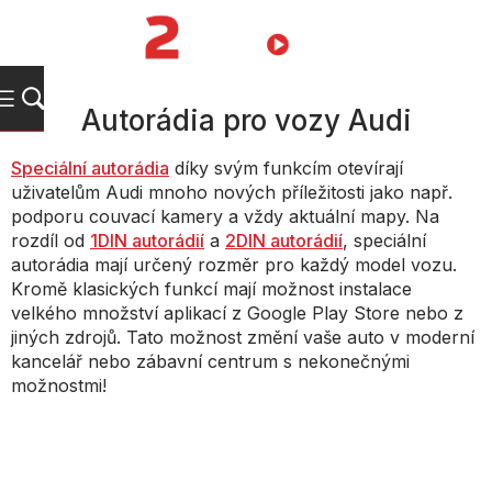
Přejít
na
NÁKUPNÍ
obsah
KOŠÍK
Autorádia pro vozy Audi
Speciální autorádia
díky svým funkcím otevírají
uživatelům Audi mnoho nových příležitosti jako např.
podporu couvací kamery a vždy aktuální mapy. Na
rozdíl od
1DIN autorádií
a
2DIN autorádií
, speciální
autorádia mají určený rozměr pro každý model vozu.
Kromě klasických funkcí mají možnost instalace
velkého množství aplikací z Google Play Store nebo z
jiných zdrojů. Tato možnost změní vaše auto v moderní
kancelář nebo zábavní centrum s nekonečnými
možnostmi!