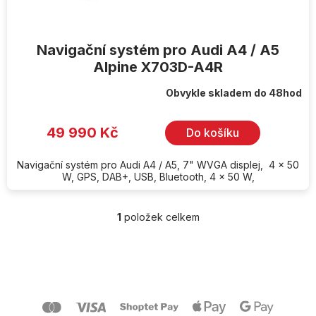
Navigační systém pro Audi A4 / A5
Alpine X703D-A4R
Obvykle skladem do 48hod
49 990 Kč
Do košíku
Navigační systém pro Audi A4 / A5, 7" WVGA displej, 4 x 50
W, GPS, DAB+, USB, Bluetooth, 4 x 50 W,
1
položek celkem
O
v
l
Z
á
á
d
p
a
a
c
t