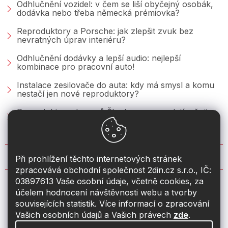
Odhlučnění vozidel: v čem se liší obyčejný osobák,
dodávka nebo třeba německá prémiovka?
Reproduktory a Porsche: jak zlepšit zvuk bez
nevratných úprav interiéru?
Odhlučnění dodávky a lepší audio: nejlepší
kombinace pro pracovní auto!
Instalace zesilovače do auta: kdy má smysl a komu
nestačí jen nové reproduktory?
Reproduktory do vozů Škoda: co se vyplatí měnit u
Fabie, Octavie a Superbu?
KONTAKT
Při prohlížení těchto internetových stránek
zpracovává obchodní společnost 2din.cz s.r.o., IČ:
03897613 Vaše osobní údaje, včetně cookies, za
info
@
2din.cz
účelem hodnocení návštěvnosti webu a tvorby
souvisejících statistik. Více informací o zpracování
774 19 55 33
Vašich osobních údajů a Vašich právech
zde
.