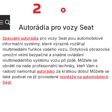
Přejít
na
NÁKUPNÍ
obsah
KOŠÍK
Autorádia pro vozy Seat
Speciální autorádia
pro vozy Seat jsou automobilové
informační systémy, které výrazně rozšiřují
multimediální funkce vašeho vozu. Dotyková obrazovka
umožní velmi bezpečné a snadné ovládání
multimediálního systému vozu při jízdě. Můžete se
obrátit na naše profesionální techniky, kteří Vám s
radostí namontují
autorádio
za krátkou dobu! Můžete se
také podívat na již provedené
montáže na automobilech
Seat.