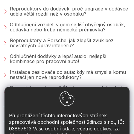
Reproduktory do dodávek: proč upgrade v dodávce
udělá větší rozdíl než v osobáku?
Odhlučnění vozidel: v čem se liší obyčejný osobák,
dodávka nebo třeba německá prémiovka?
Reproduktory a Porsche: jak zlepšit zvuk bez
nevratných úprav interiéru?
Odhlučnění dodávky a lepší audio: nejlepší
kombinace pro pracovní auto!
Instalace zesilovače do auta: kdy má smysl a komu
nestačí jen nové reproduktory?
Reproduktory do vozů Škoda: co se vyplatí měnit u
Fabie, Octavie a Superbu?
KONTAKT
Při prohlížení těchto internetových stránek
zpracovává obchodní společnost 2din.cz s.r.o., IČ:
03897613 Vaše osobní údaje, včetně cookies, za