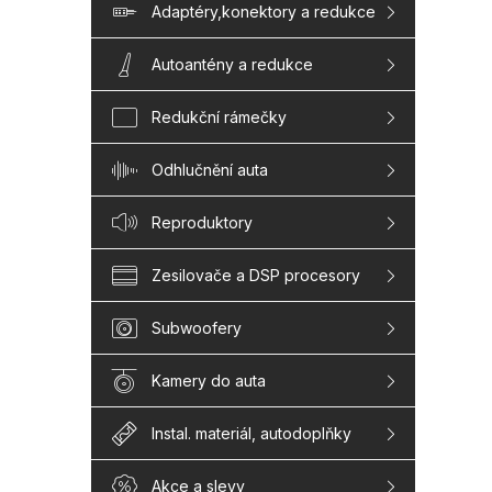
Adaptéry,konektory a redukce
Autoantény a redukce
Redukční rámečky
Odhlučnění auta
Reproduktory
Zesilovače a DSP procesory
Subwoofery
Kamery do auta
Instal. materiál, autodoplňky
Akce a slevy