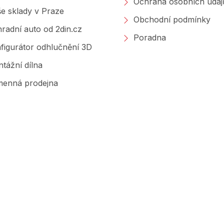
Ochrana osobních údaj
e sklady v Praze
Obchodní podmínky
radní auto od 2din.cz
Poradna
figurátor odhlučnění 3D
tážní dílna
enná prodejna
Značky, které prodáváme