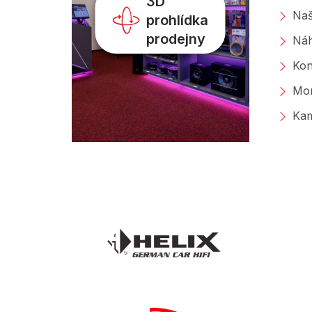
3D
Naš
prohlídka
prodejny
Náh
Kon
Mon
Kam