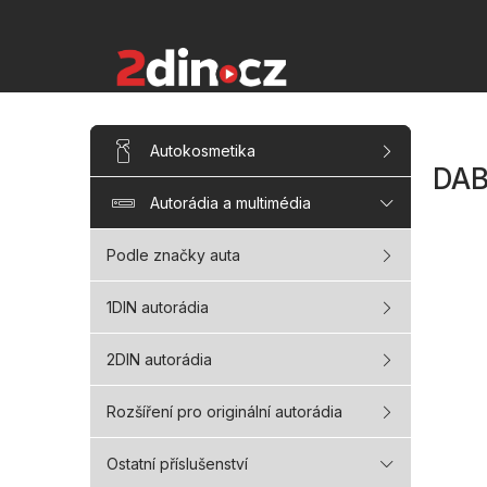
Přejít
na
obsah
P
Přeskočit
Autokosmetika
kategorie
o
DAB
s
Autorádia a multimédia
t
r
a
Podle značky auta
n
n
1DIN autorádia
í
p
2DIN autorádia
a
n
Rozšíření pro originální autorádia
e
l
Ostatní příslušenství