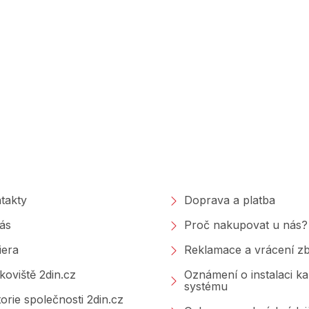
polečnosti
Nakupování
takty
Doprava a platba
ás
Proč nakupovat u nás?
iera
Reklamace a vrácení zb
koviště 2din.cz
Oznámení o instalaci k
systému
torie společnosti 2din.cz