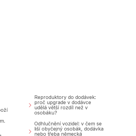
Poradna &amp;
Blog
Reproduktory do dodávek:
proč upgrade v dodávce
udělá větší rozdíl než v
oží
osobáku?
am.
Odhlučnění vozidel: v čem se
liší obyčejný osobák, dodávka
nebo třeba německá