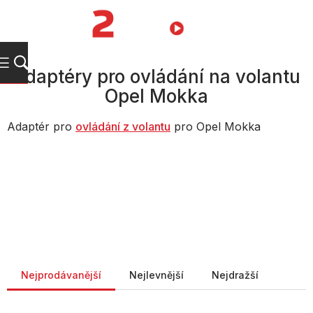
Přejít
na
NÁKUPNÍ
obsah
KOŠÍK
Adaptéry pro ovládání na volantu
Opel Mokka
Adaptér pro
ovládání z volantu
pro Opel Mokka
Řazení produktů
Nejprodávanější
Nejlevnější
Nejdražší