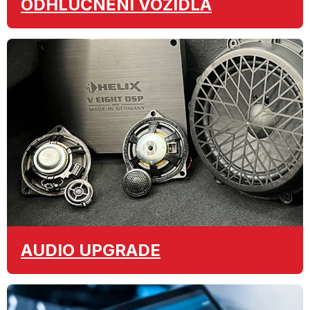
ODHLUČNĚNÍ
VOZIDLA
AUDIO
UPGRADE