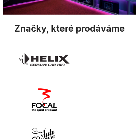
i
s
u
Značky, které prodáváme