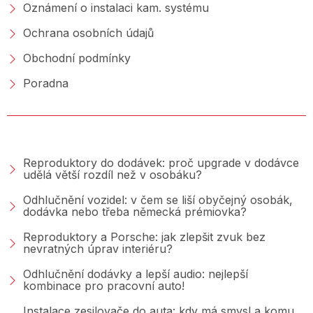
Oznámení o instalaci kam. systému
Ochrana osobních údajů
Obchodní podmínky
Poradna
PORADNA &AMP; BLOG
Reproduktory do dodávek: proč upgrade v dodávce
udělá větší rozdíl než v osobáku?
Odhlučnění vozidel: v čem se liší obyčejný osobák,
dodávka nebo třeba německá prémiovka?
Reproduktory a Porsche: jak zlepšit zvuk bez
nevratných úprav interiéru?
Odhlučnění dodávky a lepší audio: nejlepší
kombinace pro pracovní auto!
Instalace zesilovače do auta: kdy má smysl a komu