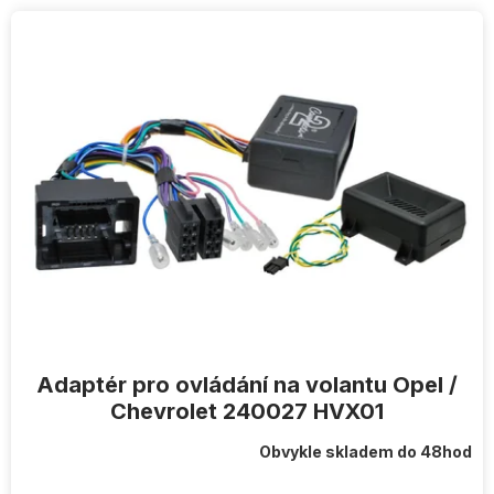
V
ý
p
i
s
p
r
o
d
u
k
t
ů
Adaptér pro ovládání na volantu Opel /
Chevrolet 240027 HVX01
Obvykle skladem do 48hod
Průměrné
hodnocení
produktu