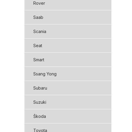
Rover
Saab
Scania
Seat
Smart
Ssang Yong
Subaru
Suzuki
Škoda
Toyota