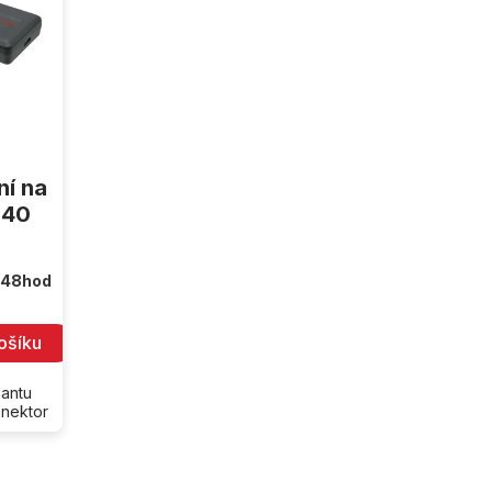
ní na
040
 48hod
ošíku
lantu
onektor