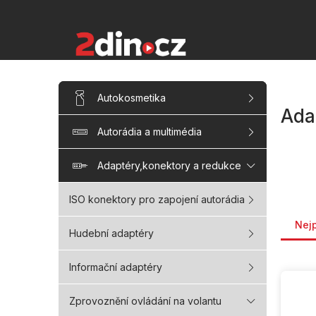
Přejít
na
obsah
P
Přeskočit
Autokosmetika
kategorie
o
Ada
s
Autorádia a multimédia
t
r
a
Adaptéry,konektory a redukce
n
n
ISO konektory pro zapojení autorádia
Řaze
í
Nej
p
Hudební adaptéry
a
n
Informační adaptéry
V
e
ý
l
p
Zprovoznění ovládání na volantu