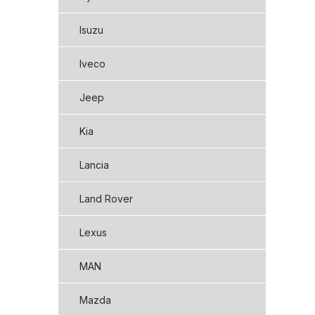
Isuzu
Iveco
Jeep
Kia
Lancia
Land Rover
Lexus
MAN
Mazda