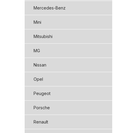
Mercedes-Benz
Mini
Mitsubishi
MG
Nissan
Opel
Peugeot
Porsche
Renault