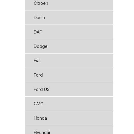
Citroen
Dacia
DAF
Dodge
Fiat
Ford
Ford US
GMC
Honda
Hyundai