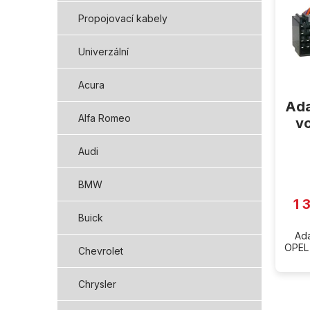
i
s
Propojovací kabely
p
r
Univerzální
o
d
Acura
u
Ada
k
Alfa Romeo
t
v
ů
Audi
BMW
1 
Buick
Ada
OPEL 
Chevrolet
Chrysler