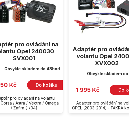
ptér pro ovládání na
Adaptér pro ovládá
olantu Opel 240030
volantu Opel 240
SVX001
XVX002
Obvykle skladem do 48hod
Obvykle skladem do
350 Kč
Do košíku
1 995 Kč
Do k
ptér pro ovládání na volantu
Corsa / Astra / Vectra / Omega
Adaptér pro ovládání na vo
/ Zafira (->04)
OPEL (2003-2014) - FAKRA k
O