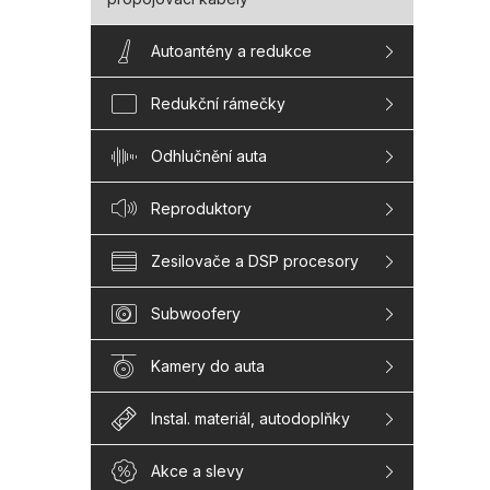
Autoantény a redukce
Redukční rámečky
Odhlučnění auta
Reproduktory
Zesilovače a DSP procesory
Subwoofery
Kamery do auta
Instal. materiál, autodoplňky
Akce a slevy