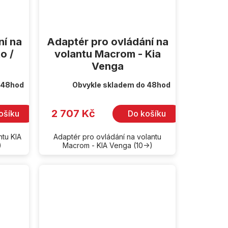
ní na
Adaptér pro ovládání na
o /
volantu Macrom - Kia
Venga
 48hod
Obvykle skladem do 48hod
2 707 Kč
ošíku
Do košíku
ntu KIA
Adaptér pro ovládání na volantu
)
Macrom - KIA Venga (10->)