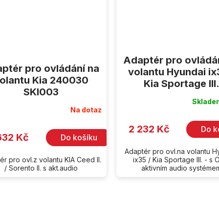
Adaptér pro ovládá
ptér pro ovládání na
volantu Hyundai ix
olantu Kia 240030
Kia Sportage III
SKI003
Sklad
Na dotaz
2 232 Kč
Do k
632 Kč
Do košíku
Adaptér pro ovl.na volantu H
r pro ovl.z volantu KIA Ceed II.
ix35 / Kia Sportage III. - s
/ Sorento II. s akt.audio
aktivním audio systéme
O
v
l