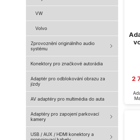
VW
Volvo
Ada
v
Zprovoznění originálního audio
systému
Konektory pro značkové autorádia
2 
Adaptér pro odblokování obrazu za
jízdy
Ada
Ma
AV adaptéry pro multimédia do auta
Adaptéry pro zapojení parkovací
kamery
USB / AUX / HDMI konektory a
propojovací kabely