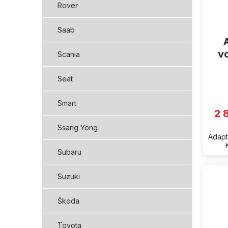
Rover
Saab
vo
Scania
Seat
Smart
2 
Ssang Yong
Adapt
Subaru
Suzuki
Škoda
Toyota