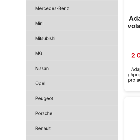
Mercedes-Benz
Ada
Mini
vola
Mitsubishi
MG
2 
Nissan
Adap
připo
pro a
Opel
Peugeot
Porsche
Renault