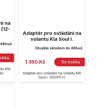
ní na
 (12-
Adaptér pro ovládání na
volantu Kia Soul I.
 48hod
Obvykle skladem do 48hod
ošíku
1 350 Kč
Do košíku
ntu KIA
dio
Adaptér pro ovládání na volantu KIA
Soul I. (11/2011->)