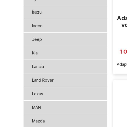
Isuzu
Ada
vo
Iveco
Jeep
1 
Kia
Adapt
Lancia
Land Rover
Lexus
MAN
Mazda