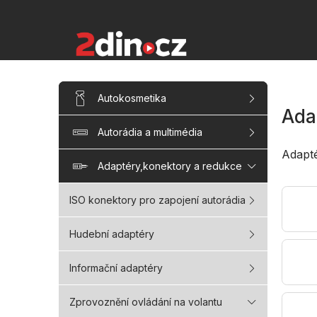
Přejít
na
obsah
P
Přeskočit
Autokosmetika
kategorie
o
Ada
s
Autorádia a multimédia
t
r
Adapt
a
Adaptéry,konektory a redukce
n
n
ISO konektory pro zapojení autorádia
í
p
Hudební adaptéry
a
n
Informační adaptéry
e
l
Zprovoznění ovládání na volantu