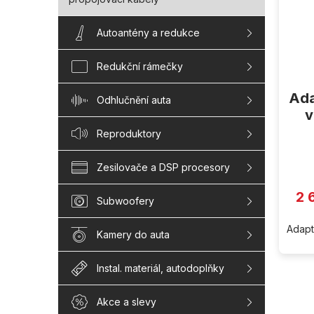
Autoantény a redukce
Redukční rámečky
Ada
Odhlučnění auta
v
Reproduktory
Zesilovače a DSP procesory
2 
Subwoofery
Adapté
Kamery do auta
Instal. materiál, autodoplňky
Akce a slevy