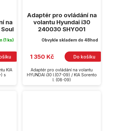
Adaptér pro ovládání na
ní na
volantu Hyundai i30
 Soul
240030 SHY001
em
(1 ks)
Obvykle skladem do 48hod
1 350 Kč
ošíku
Do košíku
ntu KIA
Adaptér pro ovládání na volantu
>) s
HYUNDAI i30 I.(07-09) / KIA Sorento
I. (08-09)