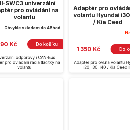
I-SWC3 univerzální
Adaptér pro ovládá
ptér pro ovládání na
volantu Hyundai i30
volantu
/ Kia Ceed
Obvykle skladem do 48hod
Na
990 Kč
Do košíku
1 350 Kč
Do k
verzální odporový i CAN-Bus
r pro ovládání rádia tlačítky na
Adaptér pro ovl.na volantu H
volantu
i20, i30, i40 / Kia Ceed II