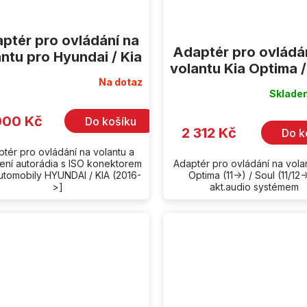
ptér pro ovládání na
Adaptér pro ovládá
ntu pro Hyundai / Kia
volantu Kia Optima /
Na dotaz
Sklad
000 Kč
Do košíku
2 312 Kč
Do k
tér pro ovládání na volantu a
jení autorádia s ISO konektorem
Adaptér pro ovládání na vola
utomobily HYUNDAI / KIA (2016-
Optima (11->) / Soul (11/12-
>]
akt.audio systémem