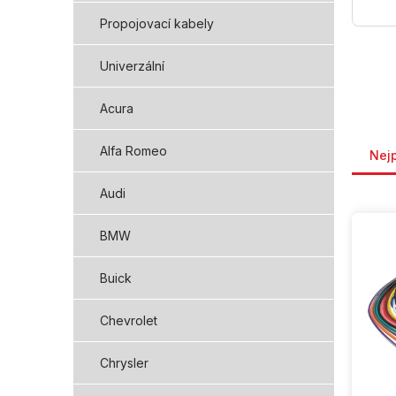
Propojovací kabely
Univerzální
Acura
Řaze
Alfa Romeo
Nej
Audi
V
ý
BMW
p
i
Buick
s
p
Chevrolet
r
o
Chrysler
d
u