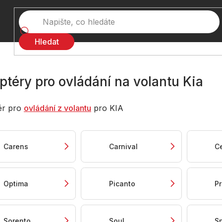
Hledat
ptéry pro ovládání na volantu Kia
ér pro
ovládání z volantu
pro KIA
Carens
Carnival
C
Optima
Picanto
P
Sorento
Soul
S