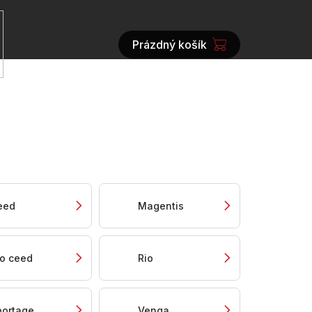
Prázdný košík
NÁKUPNÍ
KOŠÍK
eed
Magentis
ro ceed
Rio
portage
Venga