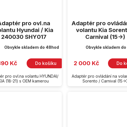
Adaptér pro ovl.na
Adaptér pro ovládá
lantu Hyundai / Kia
volantu Kia Sorent
240030 SHY017
Carnival (15->)
Obvykle skladem do 48hod
Obvykle skladem do
890 Kč
2 000 Kč
Do košíku
Do k
ér pro ovl.na volantu HYUNDAI/
Adaptér pro ovládání na vola
KIA (18-21) s OEM kamerou
Sorento / Carnival (15->