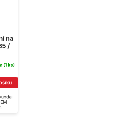
ní na
35 /
.
em
(1 ks)
ošíku
yundai
 OEM
m