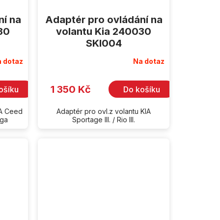
ní na
Adaptér pro ovládání na
30
volantu Kia 240030
SKI004
 dotaz
Na dotaz
1 350 Kč
ošíku
Do košíku
IA Ceed
Adaptér pro ovl.z volantu KIA
nga
Sportage III. / Rio III.