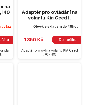
ní na
, i40
Adaptér pro ovládání na
volantu Kia Ceed I.
 dotaz
Obvykle skladem do 48hod
1 350 Kč
ošíku
Do košíku
yundai
Adaptér pro ovl.na volantu KIA Ceed
I.
I. (07-10)