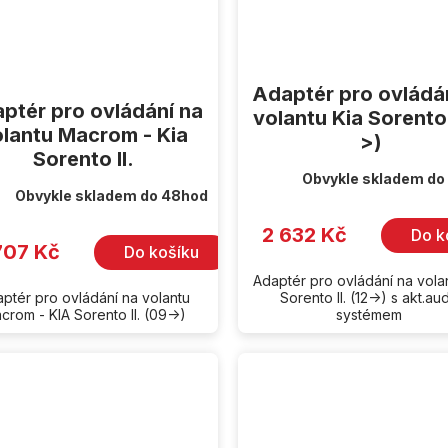
Adaptér pro ovládá
ptér pro ovládání na
volantu Kia Sorento
olantu Macrom - Kia
>)
Sorento II.
Obvykle skladem do
Obvykle skladem do 48hod
2 632 Kč
Do k
707 Kč
Do košíku
Adaptér pro ovládání na vola
ptér pro ovládání na volantu
Sorento II. (12->) s akt.au
crom - KIA Sorento II. (09->)
systémem