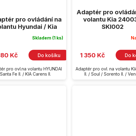
Adaptér pro ovládá
ptér pro ovládání na
volantu Kia 2400
lantu Hyundai / Kia
SKI002
Skladem
(1 ks)
Na
080 Kč
1 350 Kč
Do košíku
Do k
ér pro ovl.na volantu HYUNDAI
Adaptér pro ovl. na volantu K
Santa Fe II. / KIA Carens II.
II. / Soul / Sorento II. / Ve