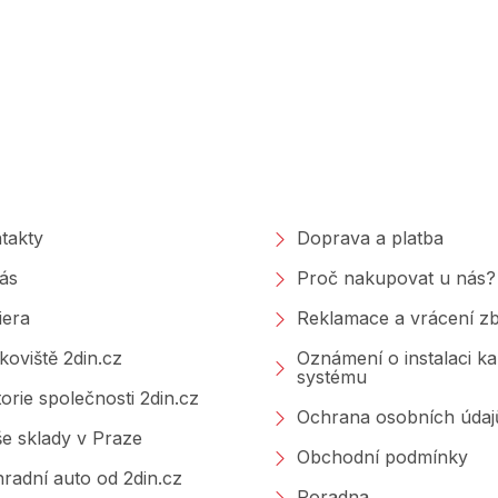
polečnosti
Nakupování
takty
Doprava a platba
ás
Proč nakupovat u nás?
iera
Reklamace a vrácení zb
koviště 2din.cz
Oznámení o instalaci k
systému
torie společnosti 2din.cz
Ochrana osobních údaj
e sklady v Praze
Obchodní podmínky
radní auto od 2din.cz
Poradna