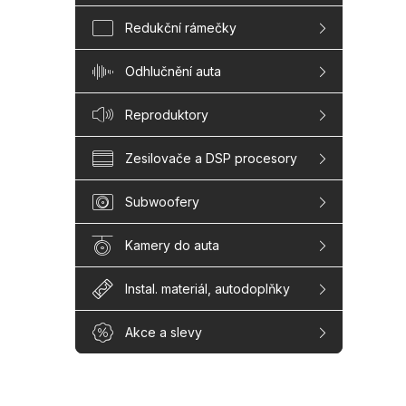
Redukční rámečky
Odhlučnění auta
Reproduktory
Zesilovače a DSP procesory
Subwoofery
Kamery do auta
Instal. materiál, autodoplňky
Akce a slevy