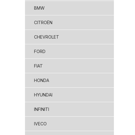
BMW
CITROËN
CHEVROLET
FORD
FIAT
HONDA
HYUNDAI
INFINITI
IVECO