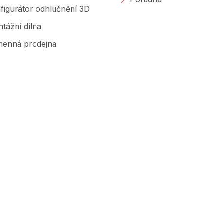
figurátor odhlučnění 3D
tážní dílna
enná prodejna
Značky, které prodáváme