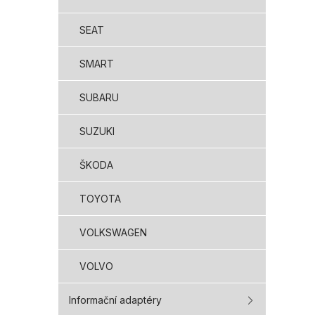
SEAT
SMART
SUBARU
SUZUKI
ŠKODA
TOYOTA
VOLKSWAGEN
VOLVO
Informační adaptéry