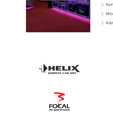
Kon
Mon
Kam