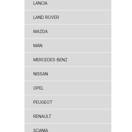
LANCIA
LAND ROVER
MAZDA
MAN
MERCEDES-BENZ
NISSAN
OPEL
PEUGEOT
RENAULT
SCANIA