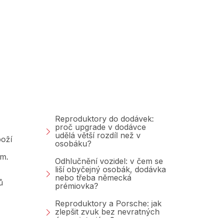
Poradna &amp;
Blog
Reproduktory do dodávek:
proč upgrade v dodávce
udělá větší rozdíl než v
oží
osobáku?
am.
Odhlučnění vozidel: v čem se
liší obyčejný osobák, dodávka
nebo třeba německá
ů
prémiovka?
Reproduktory a Porsche: jak
zlepšit zvuk bez nevratných