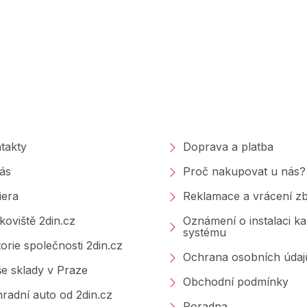
polečnosti
Nakupování
takty
Doprava a platba
ás
Proč nakupovat u nás?
iera
Reklamace a vrácení zb
koviště 2din.cz
Oznámení o instalaci k
systému
torie společnosti 2din.cz
Ochrana osobních údaj
e sklady v Praze
Obchodní podmínky
radní auto od 2din.cz
Poradna