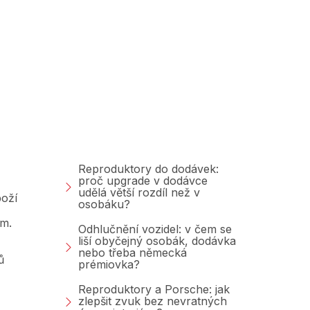
Poradna &amp;
Blog
Reproduktory do dodávek:
proč upgrade v dodávce
udělá větší rozdíl než v
oží
osobáku?
am.
Odhlučnění vozidel: v čem se
liší obyčejný osobák, dodávka
nebo třeba německá
ů
prémiovka?
Reproduktory a Porsche: jak
zlepšit zvuk bez nevratných