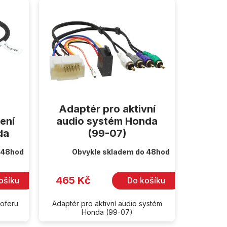
Adaptér pro aktivní
ení
audio systém Honda
da
(99-07)
 48hod
Obvykle skladem do 48hod
465 Kč
ošíku
Do košíku
ooferu
Adaptér pro aktivní audio systém
Honda (99-07)