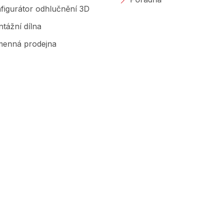
figurátor odhlučnění 3D
tážní dílna
enná prodejna
Značky, které prodáváme