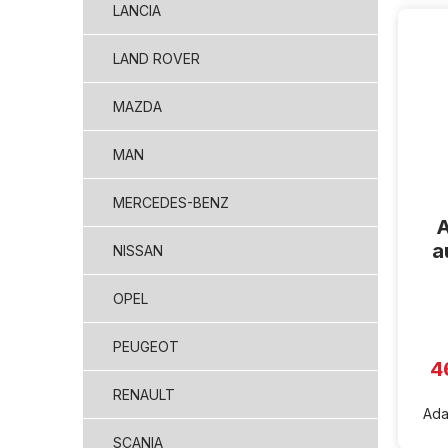
LANCIA
LAND ROVER
MAZDA
MAN
MERCEDES-BENZ
A
a
NISSAN
OPEL
PEUGEOT
4
RENAULT
Ada
SCANIA