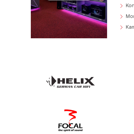
Kon
Mon
Kam