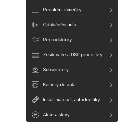
Redukční rámečky
Odhlučnění auta
Reproduktory
Zesilovače a DSP procesory
Subwoofery
Kamery do auta
Instal. materiál, autodoplňky
Akce a slevy