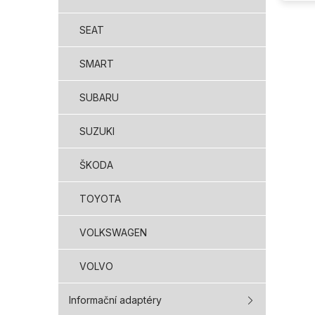
SEAT
SMART
SUBARU
SUZUKI
ŠKODA
TOYOTA
VOLKSWAGEN
VOLVO
Informační adaptéry