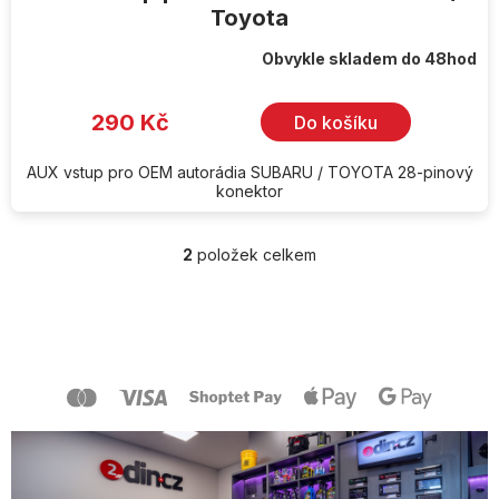
Toyota
Obvykle skladem do 48hod
290 Kč
Do košíku
AUX vstup pro OEM autorádia SUBARU / TOYOTA 28-pinový
konektor
2
položek celkem
O
v
l
Z
á
á
d
p
a
a
c
t
í
í
p
r
v
k