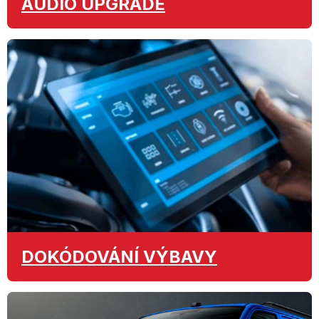
AUDIO
UPGRADE
DOKÓDOVÁNÍ
VÝBAVY