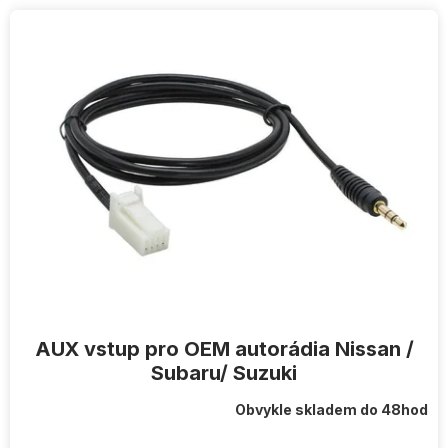
V
ý
p
i
s
p
r
o
d
u
k
t
ů
AUX vstup pro OEM autorádia Nissan /
Subaru/ Suzuki
Obvykle skladem do 48hod