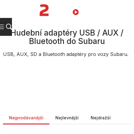
Přejít
na
NÁKUPNÍ
obsah
KOŠÍK
Hudební adaptéry USB / AUX /
Bluetooth do Subaru
USB, AUX, SD a Bluetooth adaptéry pro vozy Subaru.
Řazení produktů
Nejprodávanější
Nejlevnější
Nejdražší