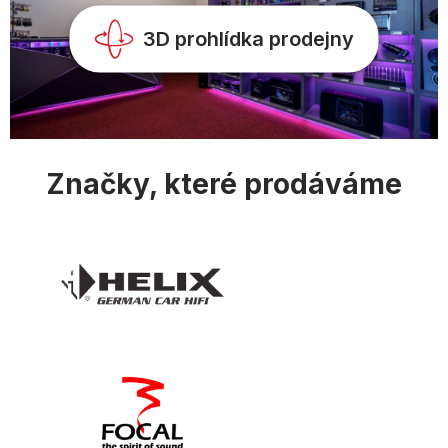
y
v
3D prohlídka prodejny
ý
p
i
s
u
Značky, které prodáváme