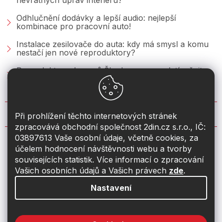
nevratných úprav interiéru?
Odhlučnění dodávky a lepší audio: nejlepší
kombinace pro pracovní auto!
Instalace zesilovače do auta: kdy má smysl a komu
nestačí jen nové reproduktory?
Reproduktory do vozů Škoda: co se vyplatí měnit u
Fabie, Octavie a Superbu?
KONTAKT
Při prohlížení těchto internetových stránek
zpracovává obchodní společnost 2din.cz s.r.o., IČ:
03897613 Vaše osobní údaje, včetně cookies, za
info
@
2din.cz
účelem hodnocení návštěvnosti webu a tvorby
souvisejících statistik. Více informací o zpracování
774 19 55 33
Vašich osobních údajů a Vašich právech
zde
.
Nastavení