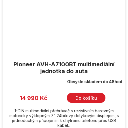
Pioneer AVH-A7100BT multimediální
jednotka do auta
Obvykle skladem do 48hod
14 990 Kč
Do košíku
1-DIN multimediální přehrávač s rezistivním barevným
motoricky výklopným 7" 24bitový dotykovým displejem, s
jednoduchým připojením k chytrému telefonu přes USB
kabel...