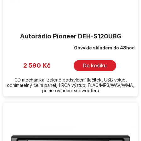
t
ů
Autorádio Pioneer DEH-S120UBG
Obvykle skladem do 48hod
Průměrné
hodnocení
produktu
je
2 590 Kč
Do košíku
5,0
z
5
hvězdiček.
CD mechanika, zelené podsvícení tlačítek, USB vstup,
odnímatelný čelní panel, 1 RCA výstup, FLAC/MP3/WAV/WMA,
přímé ovládání subwooferu