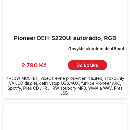
Pioneer DEH-S220UI autorádio, RGB
Obvykle skladem do 48hod
2 790 Kč
Do košíku
4*50W MOSFET, vícebarevné prosvětlení tlačítek, širokoúhlý
VA LCD displej, čelní vstup USB/AUX, funkce Pioneer ARC,
Spotify, Přes CD / -R / -RW soubory MP3, WMA a WAV, Přes
USB...