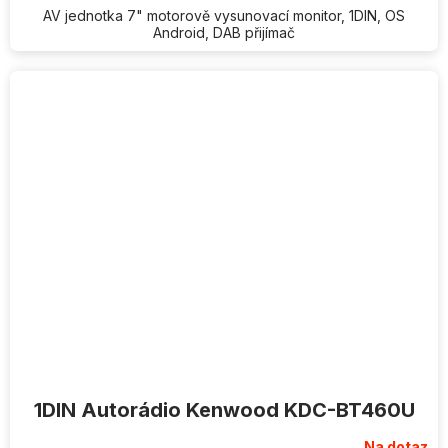
hvězdiček.
AV jednotka 7" motorově vysunovací monitor, 1DIN, OS
Android, DAB přijímač
1DIN Autorádio Kenwood KDC-BT460U
Na dotaz