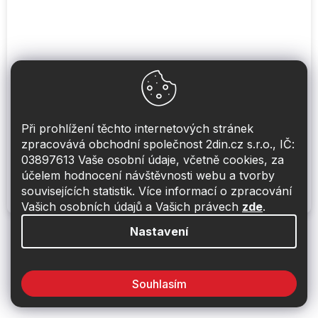
Autorádio Pioneer DEH-X6800DAB
Obvykle skladem do 48hod
Při prohlížení těchto internetových stránek
4 590 Kč
Do košíku
zpracovává obchodní společnost 2din.cz s.r.o., IČ:
03897613 Vaše osobní údaje, včetně cookies, za
účelem hodnocení návštěvnosti webu a tvorby
CD mechanika, USB a AUX, výkon 4x50 Watt, DAB tuner,
MP3/WMA/AAC, CD mechanika, multicolor RGB podsvícení
souvisejících statistik. Více informací o zpracování
tlačítek, VA LCD displej
Vašich osobních údajů a Vašich právech
zde
.
Nastavení
25
položek celkem
O
v
l
Z
Souhlasím
á
á
d
p
a