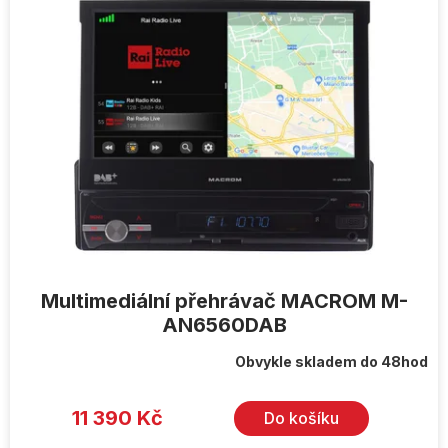
Multimediální přehrávač MACROM M-
AN6560DAB
Obvykle skladem do 48hod
Průměrné
hodnocení
produktu
je
11 390 Kč
Do košíku
5,0
z
5