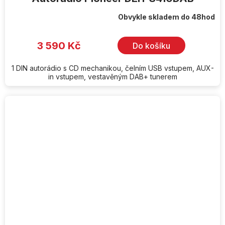
Obvykle skladem do 48hod
3 590 Kč
Do košíku
1 DIN autorádio s CD mechanikou, čelním USB vstupem, AUX-
in vstupem, vestavěným DAB+ tunerem