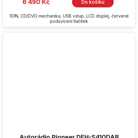
6 490 Kč
Do košíku
1DIN, CD/DVD mechanika, USB vstup, LCD displej, červené
podsvícení tlačítek
Autorádio Pioneer DEH-S410DAB