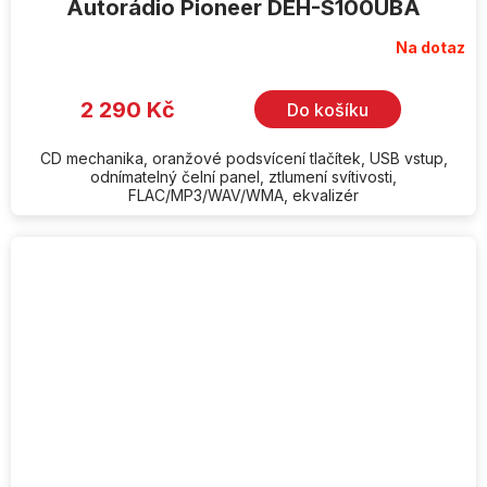
Autorádio Pioneer DEH-S100UBA
Na dotaz
2 290 Kč
Do košíku
CD mechanika, oranžové podsvícení tlačítek, USB vstup,
odnímatelný čelní panel, ztlumení svítivosti,
FLAC/MP3/WAV/WMA, ekvalizér