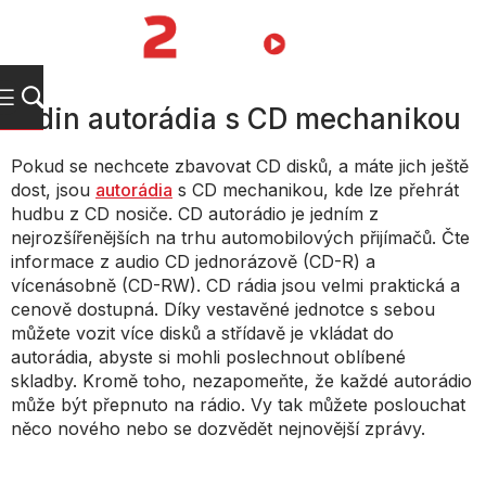
Přejít
na
NÁKUPNÍ
obsah
KOŠÍK
1din autorádia s CD mechanikou
Pokud se nechcete zbavovat CD disků, a máte jich ještě
dost, jsou
autorádia
s CD mechanikou, kde lze přehrát
hudbu z CD nosiče. CD autorádio je jedním z
nejrozšířenějších na trhu automobilových přijímačů. Čte
informace z audio CD jednorázově (CD-R) a
vícenásobně (CD-RW). CD rádia jsou velmi praktická a
cenově dostupná. Díky vestavěné jednotce s sebou
můžete vozit více disků a střídavě je vkládat do
autorádia, abyste si mohli poslechnout oblíbené
skladby. Kromě toho, nezapomeňte, že každé autorádio
může být přepnuto na rádio. Vy tak můžete poslouchat
něco nového nebo se dozvědět nejnovější zprávy.