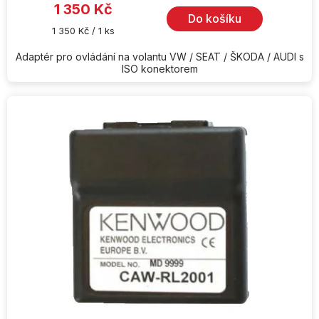
1 350 Kč
Do košíku
Měrná
1 350 Kč / 1 ks
cena:
Adaptér pro ovládání na volantu VW / SEAT / ŠKODA / AUDI s
ISO konektorem