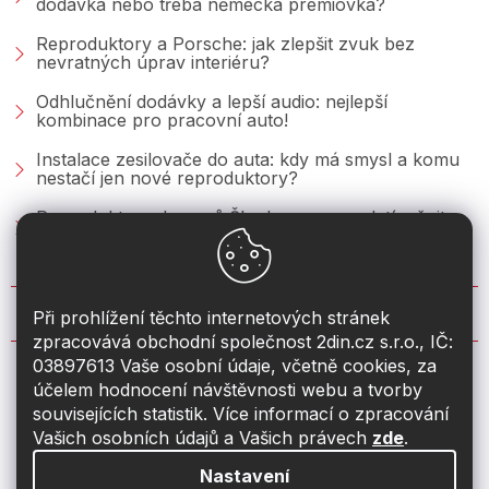
dodávka nebo třeba německá prémiovka?
Reproduktory a Porsche: jak zlepšit zvuk bez
nevratných úprav interiéru?
Odhlučnění dodávky a lepší audio: nejlepší
kombinace pro pracovní auto!
Instalace zesilovače do auta: kdy má smysl a komu
nestačí jen nové reproduktory?
Reproduktory do vozů Škoda: co se vyplatí měnit u
Fabie, Octavie a Superbu?
KONTAKT
Při prohlížení těchto internetových stránek
zpracovává obchodní společnost 2din.cz s.r.o., IČ:
03897613 Vaše osobní údaje, včetně cookies, za
info
@
2din.cz
účelem hodnocení návštěvnosti webu a tvorby
souvisejících statistik. Více informací o zpracování
774 19 55 33
Vašich osobních údajů a Vašich právech
zde
.
Nastavení