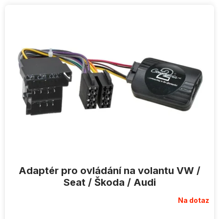
V
ý
p
i
s
p
r
o
d
u
k
t
ů
Adaptér pro ovládání na volantu VW /
Seat / Škoda / Audi
Na dotaz