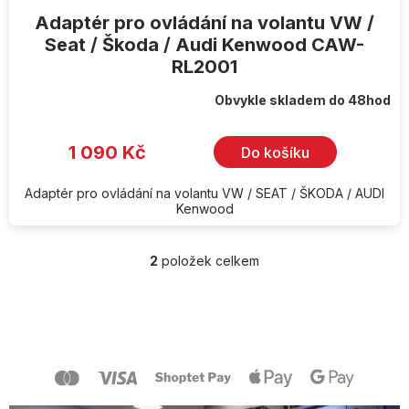
Adaptér pro ovládání na volantu VW /
Seat / Škoda / Audi Kenwood CAW-
RL2001
Obvykle skladem do 48hod
1 090 Kč
Do košíku
Adaptér pro ovládání na volantu VW / SEAT / ŠKODA / AUDI
Kenwood
2
položek celkem
O
v
l
Z
á
á
d
p
a
a
c
t
í
í
p