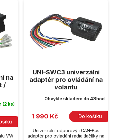
UNI-SWC3 univerzální
ní na
adaptér pro ovládání na
 /
volantu
Obvykle skladem do 48hod
m
(2 ks)
1 990 Kč
Do košíku
ošíku
Univerzální odporový i CAN-Bus
antu VW
adaptér pro ovládání rádia tlačítky na