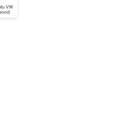
antu VW
nwood