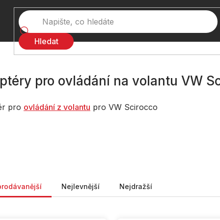
Hledat
ptéry pro ovládání na volantu VW S
ér pro
ovládání z volantu
pro VW Scirocco
ní produktů
prodávanější
Nejlevnější
Nejdražší