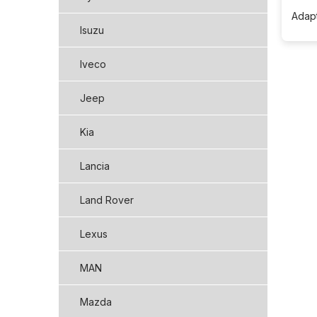
Adapt
Isuzu
Iveco
Jeep
Kia
Lancia
Land Rover
Lexus
MAN
Mazda