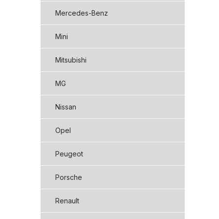
Mercedes-Benz
Mini
Mitsubishi
MG
Nissan
Opel
Peugeot
Porsche
Renault