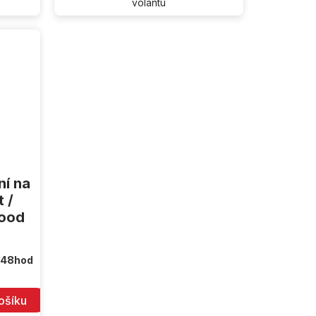
volantu
ní na
 /
wood
 48hod
ošíku