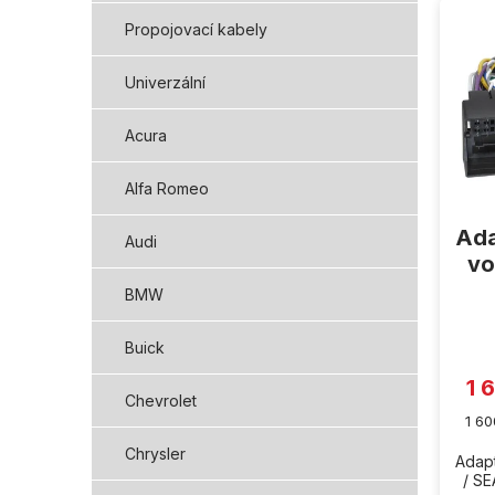
ý
Propojovací kabely
p
i
Univerzální
s
p
Acura
r
o
d
Alfa Romeo
u
Ada
k
Audi
t
vo
ů
BMW
Buick
1 
Chevrolet
Měr
1 60
cena
Chrysler
Adapt
/ S