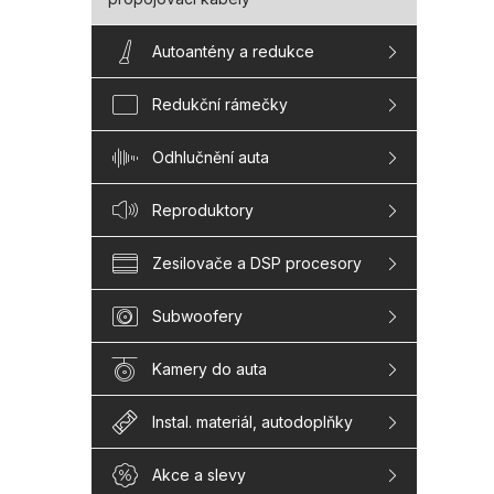
Autoantény a redukce
Redukční rámečky
Odhlučnění auta
Reproduktory
Zesilovače a DSP procesory
Subwoofery
Kamery do auta
Instal. materiál, autodoplňky
Akce a slevy