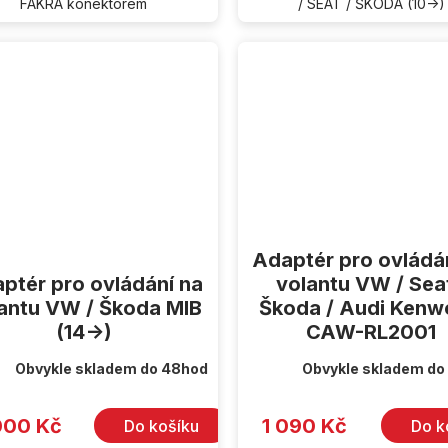
FAKRA konektorem
/ SEAT / ŠKODA (10->)
Adaptér pro ovládá
ptér pro ovládání na
volantu VW / Seat
antu VW / Škoda MIB
Škoda / Audi Ken
(14->)
CAW-RL2001
Obvykle skladem do 48hod
Obvykle skladem do
000 Kč
1 090 Kč
Do košíku
Do k