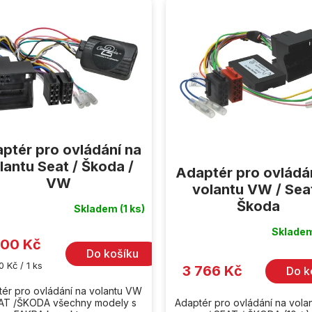
ptér pro ovládání na
lantu Seat / Škoda /
Adaptér pro ovládá
VW
volantu VW / Seat
Škoda
Skladem
(1 ks)
Sklade
600 Kč
Do košíku
ná
0 Kč / 1 ks
3 766 Kč
Do k
:
ér pro ovládání na volantu VW
EAT /ŠKODA všechny modely s
Adaptér pro ovládání na vol