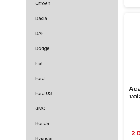
Citroen
Dacia
DAF
Dodge
Fiat
Ford
Ada
Ford US
vol
GMC
Honda
2 
Hyundai