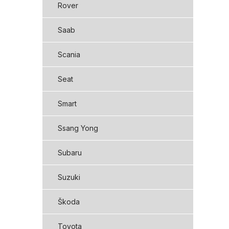
Rover
Saab
Scania
Seat
Smart
Ssang Yong
Subaru
Suzuki
Škoda
Toyota