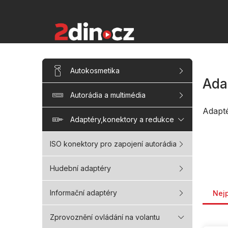
Přejít
na
obsah
P
Přeskočit
Autokosmetika
kategorie
o
Ada
s
Autorádia a multimédia
t
r
Adapt
a
Adaptéry,konektory a redukce
n
n
ISO konektory pro zapojení autorádia
í
p
Hudební adaptéry
a
Řaze
n
Informační adaptéry
Nej
e
l
Zprovoznění ovládání na volantu
V