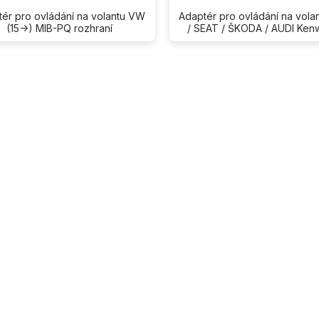
ér pro ovládání na volantu VW
Adaptér pro ovládání na vol
(15->) MIB-PQ rozhraní
/ SEAT / ŠKODA / AUDI Ke
O
v
l
á
d
a
c
í
p
r
v
k
y
v
ý
p
i
s
u