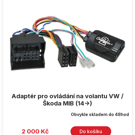
ý
p
i
s
p
r
o
d
u
k
t
ů
Adaptér pro ovládání na volantu VW /
Škoda MIB (14->)
Obvykle skladem do 48hod
2 000 Kč
Do košíku