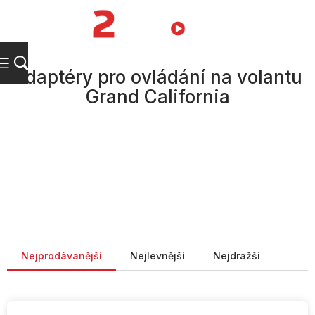
Přejít
na
NÁKUPNÍ
obsah
KOŠÍK
Adaptéry pro ovládání na volantu
Grand California
Řazení produktů
Nejprodávanější
Nejlevnější
Nejdražší
V