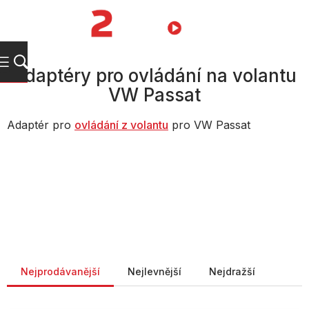
Přejít
na
NÁKUPNÍ
obsah
KOŠÍK
Adaptéry pro ovládání na volantu
VW Passat
Adaptér pro
ovládání z volantu
pro VW Passat
Řazení produktů
Nejprodávanější
Nejlevnější
Nejdražší