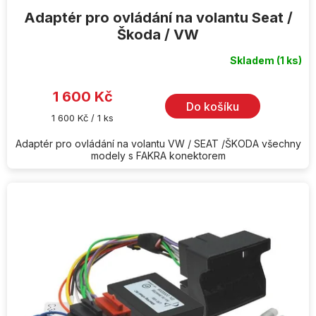
Adaptér pro ovládání na volantu Seat /
Škoda / VW
Skladem
(1 ks)
1 600 Kč
Do košíku
Měrná
1 600 Kč / 1 ks
cena:
Adaptér pro ovládání na volantu VW / SEAT /ŠKODA všechny
modely s FAKRA konektorem