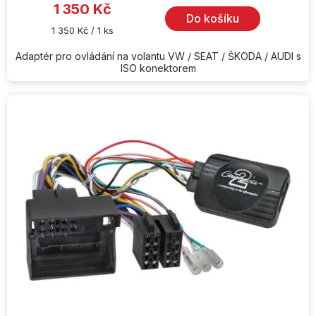
1 350 Kč
Do košíku
Měrná
1 350 Kč / 1 ks
cena:
Adaptér pro ovládání na volantu VW / SEAT / ŠKODA / AUDI s
ISO konektorem