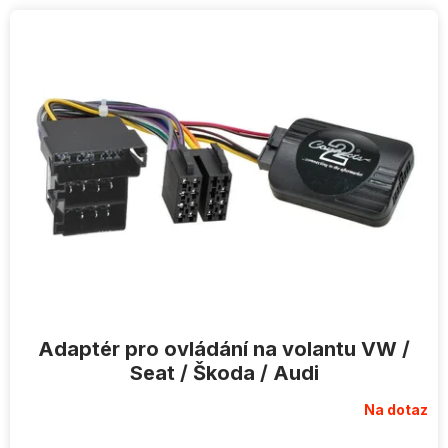
V
ý
p
i
s
p
r
o
d
u
k
t
ů
Adaptér pro ovládání na volantu VW /
Seat / Škoda / Audi
Na dotaz