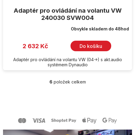
Adaptér pro ovládání na volantu VW
240030 SVW004
Obvykle skladem do 48hod
2 632 Kč
Do košíku
Adaptér pro ovládání na volantu VW (04->) s akt.audio
systémem Dynaudio
6
položek celkem
O
v
l
Z
á
á
d
p
a
a
c
t
í
í
p