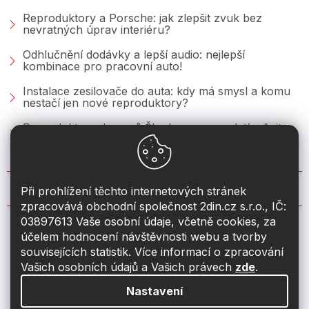
Reproduktory a Porsche: jak zlepšit zvuk bez
nevratných úprav interiéru?
Odhlučnění dodávky a lepší audio: nejlepší
kombinace pro pracovní auto!
Instalace zesilovače do auta: kdy má smysl a komu
nestačí jen nové reproduktory?
Reproduktory do vozů Škoda: co se vyplatí měnit u
Fabie, Octavie a Superbu?
KONTAKT
Při prohlížení těchto internetových stránek
zpracovává obchodní společnost 2din.cz s.r.o., IČ:
03897613 Vaše osobní údaje, včetně cookies, za
info
@
2din.cz
účelem hodnocení návštěvnosti webu a tvorby
souvisejících statistik. Více informací o zpracování
774 19 55 33
Vašich osobních údajů a Vašich právech
zde
.
Nastavení