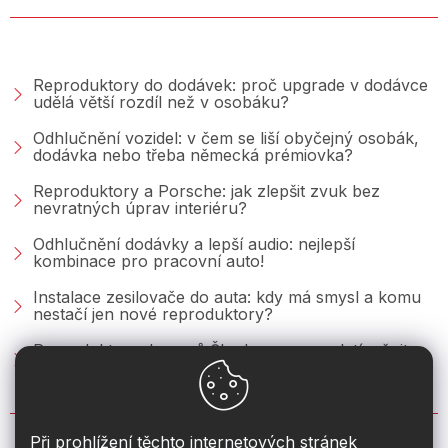
PORADNA &AMP; BLOG
Reproduktory do dodávek: proč upgrade v dodávce
udělá větší rozdíl než v osobáku?
Odhlučnění vozidel: v čem se liší obyčejný osobák,
dodávka nebo třeba německá prémiovka?
Reproduktory a Porsche: jak zlepšit zvuk bez
nevratných úprav interiéru?
Odhlučnění dodávky a lepší audio: nejlepší
kombinace pro pracovní auto!
Instalace zesilovače do auta: kdy má smysl a komu
nestačí jen nové reproduktory?
Reproduktory do vozů Škoda: co se vyplatí měnit u
Fabie, Octavie a Superbu?
KONTAKT
Při prohlížení těchto internetových stránek