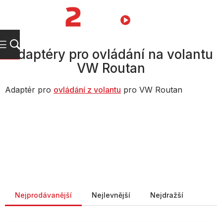
Přejít
na
NÁKUPNÍ
obsah
KOŠÍK
Adaptéry pro ovládání na volantu
VW Routan
Adaptér pro
ovládání z volantu
pro VW Routan
Řazení produktů
Nejprodávanější
Nejlevnější
Nejdražší