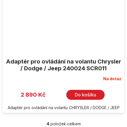
Adaptér pro ovládání na volantu Chrysler
/ Dodge / Jeep 240024 SCR011
Na dotaz
2 890 Kč
Do košíku
Adaptér pro ovládání na volantu CHRYSLER / DODGE / JEEP
4
položek celkem
O