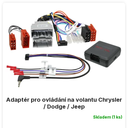
V
ý
p
i
s
p
r
o
d
u
k
t
ů
Adaptér pro ovládání na volantu Chrysler
/ Dodge / Jeep
Skladem
(1 ks)