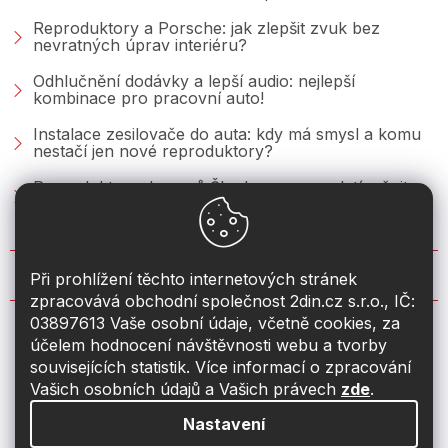
Reproduktory a Porsche: jak zlepšit zvuk bez
nevratných úprav interiéru?
Odhlučnění dodávky a lepší audio: nejlepší
kombinace pro pracovní auto!
Instalace zesilovače do auta: kdy má smysl a komu
nestačí jen nové reproduktory?
Reproduktory do vozů Škoda: co se vyplatí měnit u
Fabie, Octavie a Superbu?
KONTAKT
Při prohlížení těchto internetových stránek
zpracovává obchodní společnost 2din.cz s.r.o., IČ:
03897613 Vaše osobní údaje, včetně cookies, za
info
@
2din.cz
účelem hodnocení návštěvnosti webu a tvorby
souvisejících statistik. Více informací o zpracování
774 19 55 33
Vašich osobních údajů a Vašich právech
zde
.
Nastavení