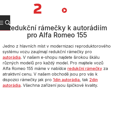
Přejít
na
NÁKUPNÍ
obsah
KOŠÍK
Redukční rámečky k autorádiím
pro Alfa Romeo 155
Jedno z hlavních míst v modernizaci reproduktorového
systému vozu zaujímají redukční rámečky pro
autorádia
. V našem e-shopu najdete širokou škálu
různých modelů pro každý model. Pro majitele vozů
Alfa Romeo 155 máme v nabídce
redukční rámečky
za
atraktivní cenu. V našem obchodě jsou pro vás k
dispozici rámečky jak pro
1din autorádia
, tak
2din
autorádia
. Všechna zařízení jsou špičkové kvality.