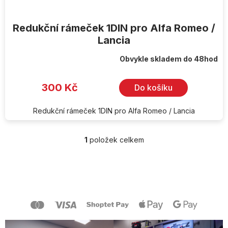
Redukční rámeček 1DIN pro Alfa Romeo /
Lancia
Obvykle skladem do 48hod
300 Kč
Do košíku
Redukční rámeček 1DIN pro Alfa Romeo / Lancia
1
položek celkem
O
v
l
Z
á
á
d
p
a
a
c
t
í
í
p