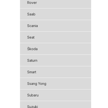
Rover
Saab
Scania
Seat
Škoda
Saturn
Smart
Ssang Yong
Subaru
Suzuki