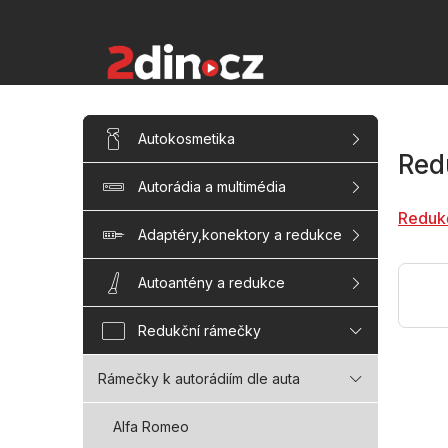
Přejít
na
obsah
P
Přeskočit
Autokosmetika
kategorie
o
Red
s
Autorádia a multimédia
t
r
Reduk
a
Adaptéry,konektory a redukce
n
n
Autoantény a redukce
í
p
Redukční rámečky
a
n
Rámečky k autorádiím dle auta
e
l
Alfa Romeo