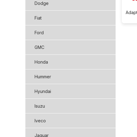
Dodge
Adapt
Fiat
Ford
GMC
Honda
Hummer
Hyundai
Isuzu
Iveco
Jaguar