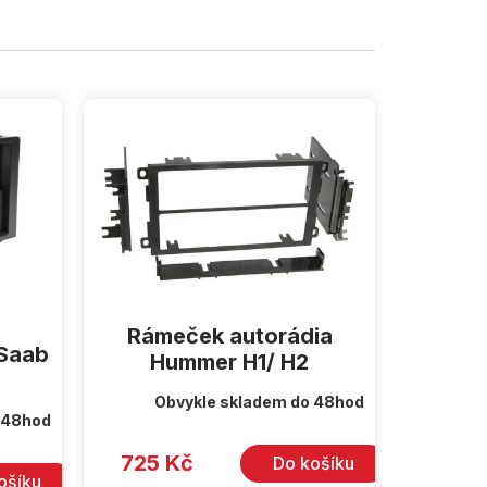
Rámeček autorádia
 Saab
Hummer H1/ H2
Obvykle skladem do 48hod
 48hod
725 Kč
Do košíku
ošíku