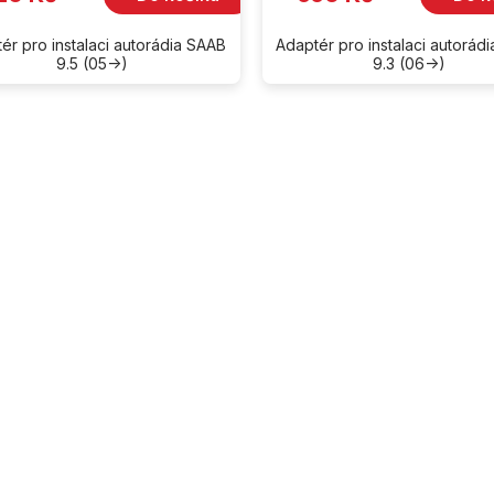
ér pro instalaci autorádia SAAB
Adaptér pro instalaci autorád
9.5 (05->)
9.3 (06->)
O
v
l
á
d
a
c
í
p
r
v
k
y
v
ý
p
i
s