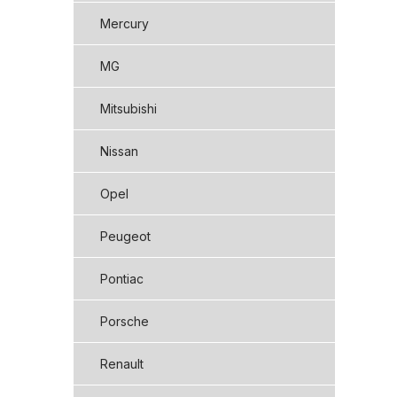
Mercury
MG
Mitsubishi
Nissan
Opel
Peugeot
Pontiac
Porsche
Renault