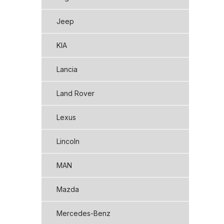
Jeep
KIA
Lancia
Land Rover
Lexus
Lincoln
MAN
Mazda
Mercedes-Benz