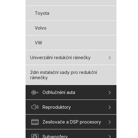
Toyota
Volvo
VW
Univerzální redukční rámečky
2din instalační sady pro redukční
rámečky
Odhlučnění auta
Reproduktory
Zesilovače a DSP procesory
Subwoofery