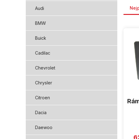
Řaze
Nej
Audi
BMW
V
ý
Buick
p
i
Cadilac
s
p
r
Chevrolet
o
d
Chrysler
u
k
Citroen
Rám
t
ů
Dacia
Daewoo
6