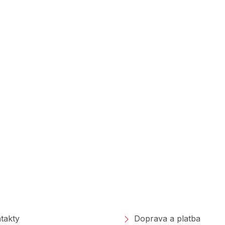
polečnosti
Nakupování
takty
Doprava a platba