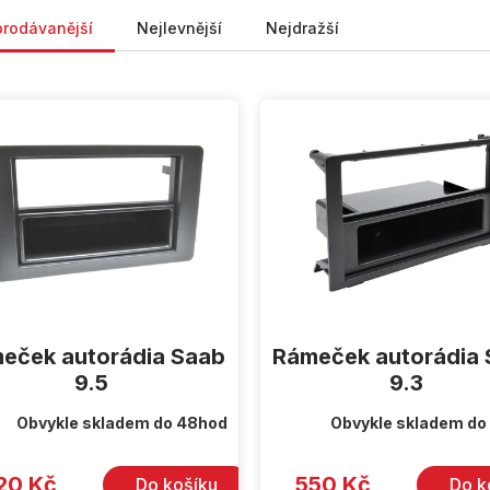
ní produktů
prodávanější
Nejlevnější
Nejdražší
eček autorádia Saab
Rámeček autorádia
9.5
9.3
Obvykle skladem do 48hod
Obvykle skladem do
20 Kč
550 Kč
Do košíku
Do k