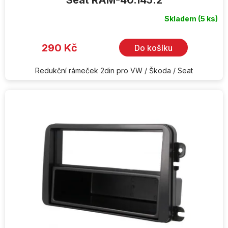
Seat RAM-40.145.2
Skladem
(5 ks)
Průměrné
hodnocení
produktu
je
290 Kč
Do košíku
5,0
z
5
hvězdiček.
Redukční rámeček 2din pro VW / Škoda / Seat