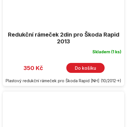
Redukční rámeček 2din pro Škoda Rapid
2013
Skladem
(1 ks)
Průměrné
hodnocení
produktu
je
350 Kč
Do košíku
5,0
z
5
hvězdiček.
Plastový redukční rámeček pro Škoda Rapid [NH] (10/2012->)