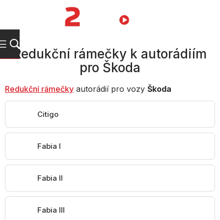
Přejít
na
NÁKUPNÍ
obsah
KOŠÍK
Redukční rámečky k autorádiím
pro Škoda
Redukční rámečky
autorádií pro vozy
Škoda
Citigo
Fabia I
Fabia II
Fabia III