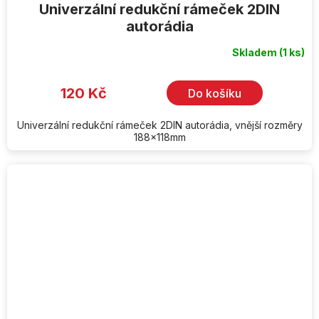
Univerzální redukční rámeček 2DIN
autorádia
Skladem
(1 ks)
Průměrné
hodnocení
produktu
je
120 Kč
Do košíku
3,7
z
5
hvězdiček.
Univerzální redukční rámeček 2DIN autorádia, vnější rozměry
188x118mm