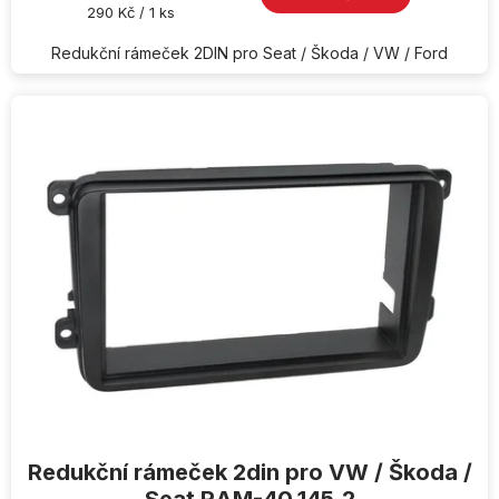
z
Měrná
290 Kč / 1 ks
5
cena:
hvězdiček.
Redukční rámeček 2DIN pro Seat / Škoda / VW / Ford
Redukční rámeček 2din pro VW / Škoda /