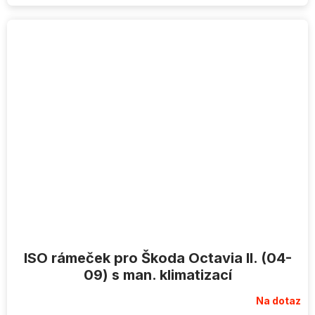
ISO rámeček pro Škoda Octavia II. (04-
09) s man. klimatizací
Na dotaz
Průměrné
hodnocení