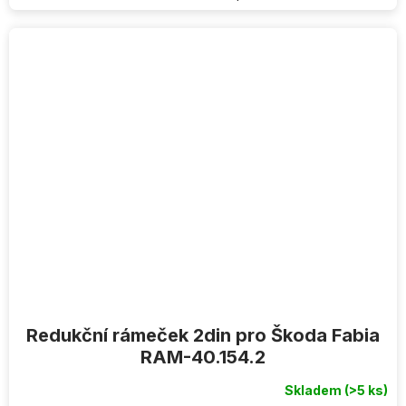
Redukční rámeček 2din pro Škoda Fabia
RAM-40.154.2
Skladem
(>5 ks)
Průměrné
hodnocení