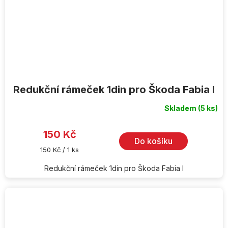
Redukční rámeček 1din pro Škoda Fabia I
Skladem
(5 ks)
Průměrné
hodnocení
produktu
je
150 Kč
5,0
Do košíku
z
Měrná
150 Kč / 1 ks
5
cena:
hvězdiček.
Redukční rámeček 1din pro Škoda Fabia I