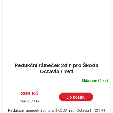
Redukční rámeček 2din pro Škoda
Octavia / Yeti
Skladem
(2 ks)
Průměrné
hodnocení
produktu
je
399 Kč
5,0
Do košíku
z
Měrná
399 Kč / 1 ks
5
cena:
hvězdiček.
Redukční rámeček 2din pro ŠKODA Yeti, Octavia II. /(04->)