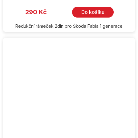
produktu
je
290 Kč
Do košíku
5,0
z
5
hvězdiček.
Redukční rámeček 2din pro Škoda Fabia 1 generace