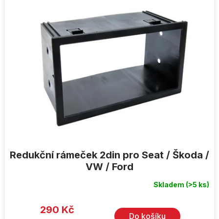
p
i
s
p
r
o
d
u
k
t
ů
Redukční rámeček 2din pro Seat / Škoda /
VW / Ford
Skladem
(>5 ks)
Průměrné
hodnocení
produktu
je
290 Kč
4,3
Do košíku