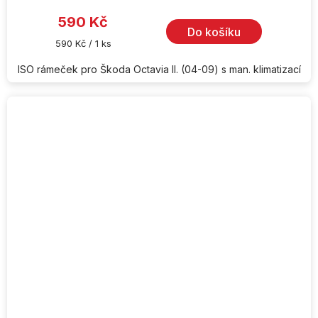
produktu
je
590 Kč
5,0
Do košíku
z
Měrná
590 Kč / 1 ks
5
cena:
hvězdiček.
ISO rámeček pro Škoda Octavia II. (04-09) s man. klimatizací