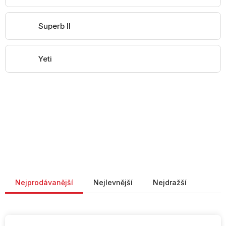
Superb II
Yeti
Řazení produktů
Nejprodávanější
Nejlevnější
Nejdražší
V
ý