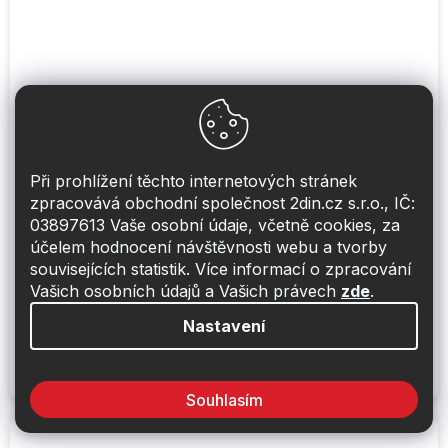
Při prohlížení těchto internetových stránek
zpracovává obchodní společnost 2din.cz s.r.o., IČ:
03897613 Vaše osobní údaje, včetně cookies, za
Redukční rámeček 1din pro Škoda Fabia III
účelem hodnocení návštěvnosti webu a tvorby
souvisejících statistik. Více informací o zpracování
Obvykle skladem do 48hod
Vašich osobních údajů a Vašich právech
zde
.
Nastavení
550 Kč
Do košíku
Rámeček 1DIN autorádia ŠKODA Fabia III. (14->)
Souhlasím