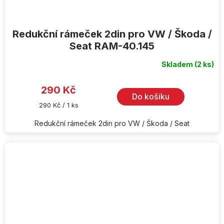
Redukční rámeček 2din pro VW / Škoda /
Seat RAM-40.145
Skladem
(2 ks)
Průměrné
hodnocení
produktu
je
290 Kč
4,5
Do košíku
z
Měrná
290 Kč / 1 ks
5
cena:
hvězdiček.
Redukční rámeček 2din pro VW / Škoda / Seat