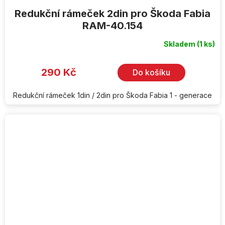
Redukční rámeček 2din pro Škoda Fabia
RAM-40.154
Skladem
(1 ks)
Průměrné
hodnocení
produktu
je
290 Kč
Do košíku
3,7
z
5
hvězdiček.
Redukční rámeček 1din / 2din pro Škoda Fabia 1 - generace