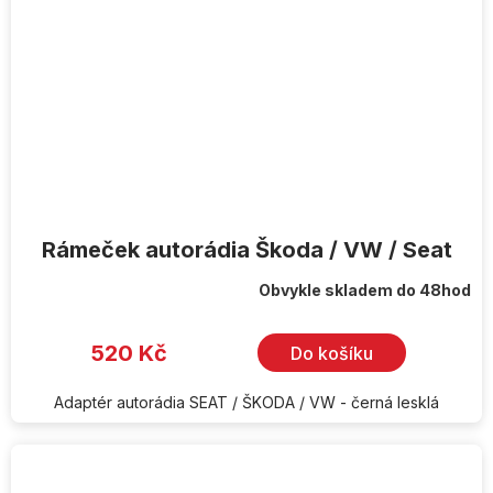
Rámeček autorádia Škoda / VW / Seat
Obvykle skladem do 48hod
Průměrné
hodnocení
produktu
je
520 Kč
Do košíku
4,5
z
5
hvězdiček.
Adaptér autorádia SEAT / ŠKODA / VW - černá lesklá