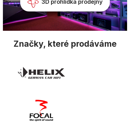
v
3D prohlídka prodejny
ý
p
i
s
u
Značky, které prodáváme