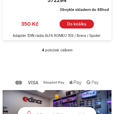
372294
Obvykle skladem do 48hod
350 Kč
Do košíku
Adaptér 1DIN rádia ALFA ROMEO 159 / Brera / Spider
4
položek celkem
O
v
l
Z
á
á
d
p
a
a
c
t
í
í
p
r
v
k
y