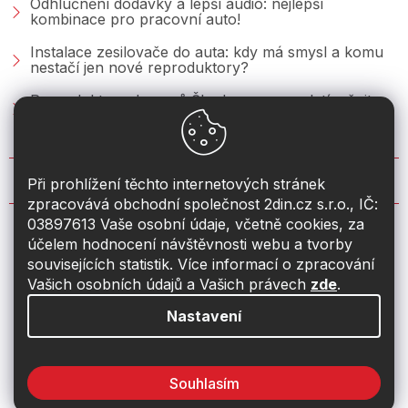
Odhlučnění dodávky a lepší audio: nejlepší
kombinace pro pracovní auto!
Instalace zesilovače do auta: kdy má smysl a komu
nestačí jen nové reproduktory?
Reproduktory do vozů Škoda: co se vyplatí měnit u
Fabie, Octavie a Superbu?
KONTAKT
Při prohlížení těchto internetových stránek
zpracovává obchodní společnost 2din.cz s.r.o., IČ:
03897613 Vaše osobní údaje, včetně cookies, za
info
@
2din.cz
účelem hodnocení návštěvnosti webu a tvorby
souvisejících statistik. Více informací o zpracování
774 19 55 33
Vašich osobních údajů a Vašich právech
zde
.
Nastavení
Souhlasím
Vytvořil Shoptet