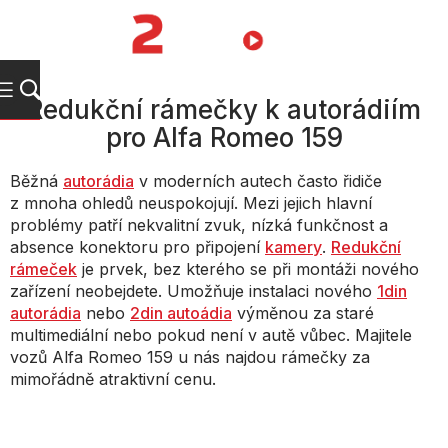
Přejít
na
NÁKUPNÍ
obsah
KOŠÍK
Redukční rámečky k autorádiím
pro Alfa Romeo 159
Běžná
autorádia
v moderních autech často řidiče
z mnoha ohledů neuspokojují. Mezi jejich hlavní
problémy patří nekvalitní zvuk, nízká funkčnost a
absence konektoru pro připojení
kamery
.
Redukční
rámeček
je prvek, bez kterého se při montáži nového
zařízení neobejdete. Umožňuje instalaci nového
1din
autorádia
nebo
2din autoádia
výměnou za staré
multimediální nebo pokud není v autě vůbec. Majitele
vozů Alfa Romeo 159 u nás najdou rámečky za
mimořádně atraktivní cenu.