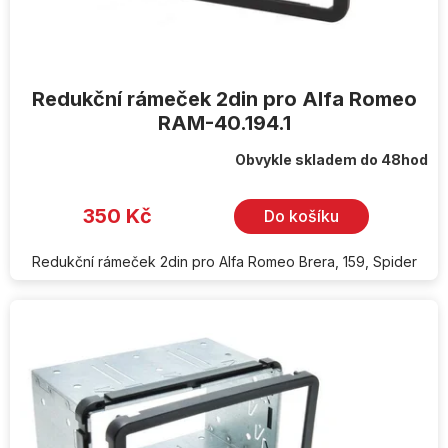
t
ů
Redukční rámeček 2din pro Alfa Romeo
RAM-40.194.1
Obvykle skladem do 48hod
350 Kč
Do košíku
Redukční rámeček 2din pro Alfa Romeo Brera, 159, Spider