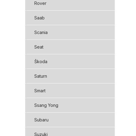
Rover
Saab
Scania
Seat
Škoda
Saturn
Smart
Ssang Yong
Subaru
Suzuki