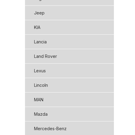
Jeep
KIA
Lancia
Land Rover
Lexus
Lincoln
MAN
Mazda
Mercedes-Benz