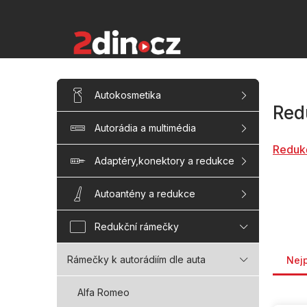
Přejít
na
obsah
P
Přeskočit
Autokosmetika
kategorie
o
Red
s
Autorádia a multimédia
t
r
Reduk
a
Adaptéry,konektory a redukce
n
n
Autoantény a redukce
í
p
Redukční rámečky
a
Řaze
n
Rámečky k autorádiím dle auta
Nej
e
l
Alfa Romeo
V