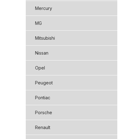
Mercury
MG
Mitsubishi
Nissan
Opel
Peugeot
Pontiac
Porsche
Renault