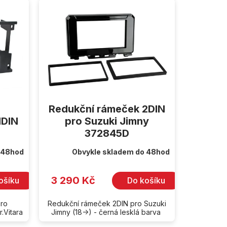
Redukční rámeček 2DIN
1DIN
pro Suzuki Jimny
372845D
 48hod
Obvykle skladem do 48hod
3 290 Kč
ošíku
Do košíku
pro
Redukční rámeček 2DIN pro Suzuki
r.Vitara
Jimny (18->) - černá lesklá barva