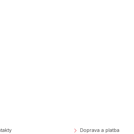
polečnosti
Nakupování
takty
Doprava a platba