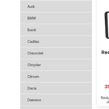
ý
Audi
p
i
BMW
s
p
Buick
r
o
d
Cadilac
u
Re
k
Chevrolet
t
ů
Chrysler
Citroen
3
Dacia
Redu
Daewoo
J