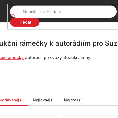
Hledat
ukční rámečky k autorádiím pro Suz
č
ní rámečky
autorádií pro vozy Suzuki Jimny
ní produktů
prodávanější
Nejlevnější
Nejdražší