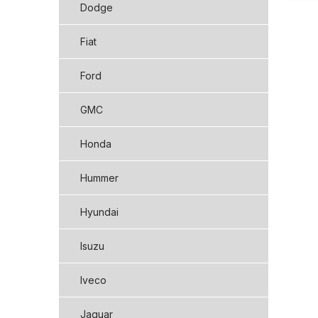
Dodge
Fiat
Ford
GMC
Honda
Hummer
Hyundai
Isuzu
Iveco
Jaguar