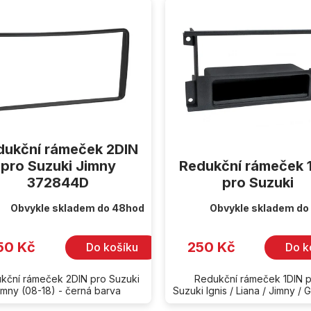
dukční rámeček 2DIN
pro Suzuki Jimny
Redukční rámeček 
372844D
pro Suzuki
Obvykle skladem do 48hod
Obvykle skladem do
50 Kč
250 Kč
Do košíku
Do k
kční rámeček 2DIN pro Suzuki
Redukční rámeček 1DIN 
imny (08-18) - černá barva
Suzuki Ignis / Liana / Jimny / G