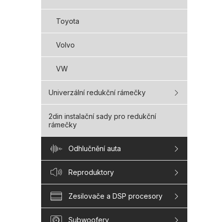
Toyota
Volvo
VW
Univerzální redukční rámečky
2din instalační sady pro redukční
rámečky
Odhlučnění auta
Reproduktory
Zesilovače a DSP procesory
Subwoofery