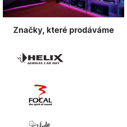
i
s
u
Značky, které prodáváme