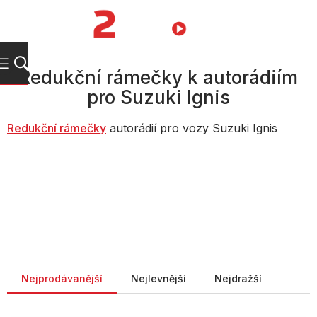
Přejít
na
NÁKUPNÍ
obsah
KOŠÍK
Redukční rámečky k autorádiím
pro Suzuki Ignis
Redukč
ní rámečky
autorádií pro vozy Suzuki Ignis
Řazení produktů
Nejprodávanější
Nejlevnější
Nejdražší