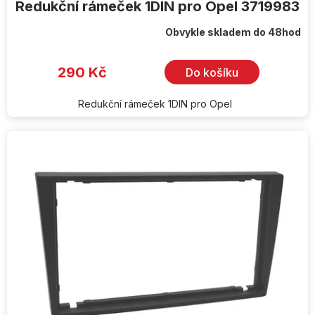
Redukční rámeček 1DIN pro Opel 3719983
Obvykle skladem do 48hod
Průměrné
hodnocení
produktu
je
290 Kč
Do košíku
5,0
z
5
hvězdiček.
Redukční rámeček 1DIN pro Opel