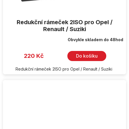
Redukční rámeček 2ISO pro Opel /
Renault / Suziki
Obvykle skladem do 48hod
Průměrné
hodnocení
produktu
je
220 Kč
Do košíku
5,0
z
5
hvězdiček.
Redukční rámeček 2ISO pro Opel / Renault / Suziki