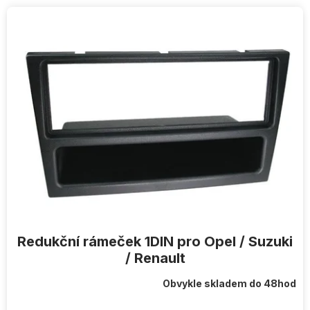
V
ý
p
i
s
p
r
o
d
u
k
t
ů
Redukční rámeček 1DIN pro Opel / Suzuki
/ Renault
Obvykle skladem do 48hod